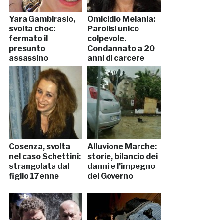
Yara Gambirasio,
Omicidio Melania:
svolta choc:
Parolisi unico
fermato il
colpevole.
presunto
Condannato a 20
assassino
anni di carcere
Cosenza, svolta
Alluvione Marche:
nel caso Schettini:
storie, bilancio dei
strangolata dal
danni e l’impegno
figlio 17enne
del Governo