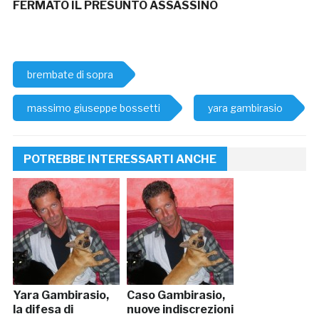
FERMATO IL PRESUNTO ASSASSINO
brembate di sopra
massimo giuseppe bossetti
yara gambirasio
POTREBBE INTERESSARTI ANCHE
Yara Gambirasio,
Caso Gambirasio,
la difesa di
nuove indiscrezioni