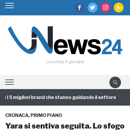
facebook
twitter
instagram
feedburn
La notizia è giovane
i 5 migliori brand che stanno guidando il settore
1 a
CRONACA
,
PRIMO PIANO
Yara si sentiva seguita. Lo sfogo