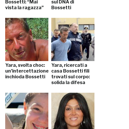
Bossetti: “Mai
sul DNA di
vista la ragazza”
Bossetti
Yara, svolta choc:
Yara, ricercati a
un’intercettazione
casa Bossetti fili
inchioda Bossetti
trovati sul corpo:
solida la difesa