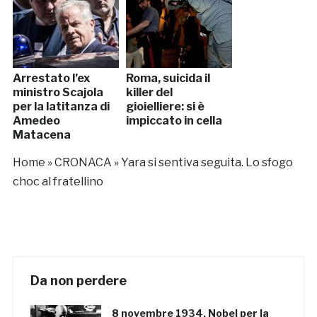
Arrestato l’ex
Roma, suicida il
ministro Scajola
killer del
per la latitanza di
gioielliere: si è
Amedeo
impiccato in cella
Matacena
Home
»
CRONACA
»
Yara si sentiva seguita. Lo sfogo
choc al fratellino
Da non perdere
8 novembre 1934, Nobel per la