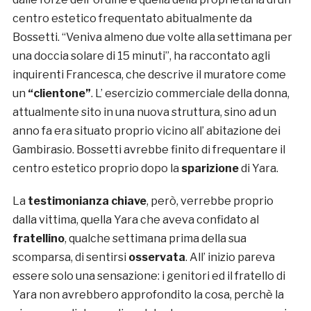
centro estetico frequentato abitualmente da
Bossetti. “Veniva almeno due volte alla settimana per
una doccia solare di 15 minuti”, ha raccontato agli
inquirenti Francesca, che descrive il muratore come
un
“clientone”
. L’ esercizio commerciale della donna,
attualmente sito in una nuova struttura, sino ad un
anno fa era situato proprio vicino all’ abitazione dei
Gambirasio. Bossetti avrebbe finito di frequentare il
centro estetico proprio dopo la
sparizione
di Yara.
La
testimonianza chiave
, però, verrebbe proprio
dalla vittima, quella Yara che aveva confidato al
fratellino
, qualche settimana prima della sua
scomparsa, di sentirsi
osservata
. All’ inizio pareva
essere solo una sensazione: i genitori ed il fratello di
Yara non avrebbero approfondito la cosa, perchè la