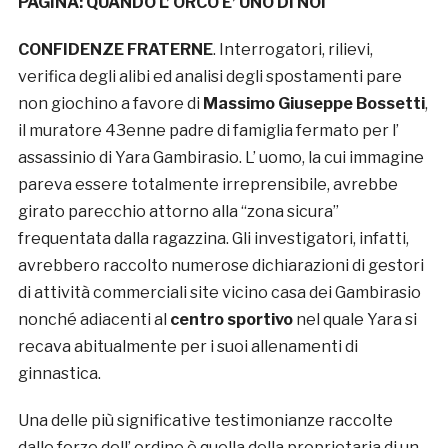
PAGINA: QUANDO L’ ORCO E’ UNO DI NOI
CONFIDENZE FRATERNE
. Interrogatori, rilievi,
verifica degli alibi ed analisi degli spostamenti pare
non giochino a favore di
Massimo Giuseppe Bossetti
,
il muratore 43enne padre di famiglia fermato per l’
assassinio di Yara Gambirasio. L’ uomo, la cui immagine
pareva essere totalmente irreprensibile, avrebbe
girato parecchio attorno alla “zona sicura”
frequentata dalla ragazzina. Gli investigatori, infatti,
avrebbero raccolto numerose dichiarazioni di gestori
di attività commerciali site vicino casa dei Gambirasio
nonché adiacenti al
centro sportivo
nel quale Yara si
recava abitualmente per i suoi allenamenti di
ginnastica.
Una delle più significative testimonianze raccolte
dalle forze dell’ ordine è quella della proprietaria di un