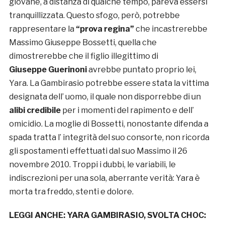
giovane, a distanza di qualche tempo, pareva essersi
tranquillizzata. Questo sfogo, però, potrebbe
rappresentare la
“prova regina”
che incastrerebbe
Massimo Giuseppe Bossetti, quella che
dimostrerebbe che il figlio illegittimo di
Giuseppe Guerinoni
avrebbe puntato proprio lei,
Yara. La Gambirasio potrebbe essere stata la vittima
designata dell’ uomo, il quale non disporrebbe di un
alibi credibile
per i momenti del rapimento e dell’
omicidio. La moglie di Bossetti, nonostante difenda a
spada tratta l’ integrità del suo consorte, non ricorda
gli spostamenti effettuati dal suo Massimo il 26
novembre 2010. Troppi i dubbi, le variabili, le
indiscrezioni per una sola, aberrante verità: Yara è
morta tra freddo, stenti e dolore.
LEGGI ANCHE:
YARA GAMBIRASIO, SVOLTA CHOC: