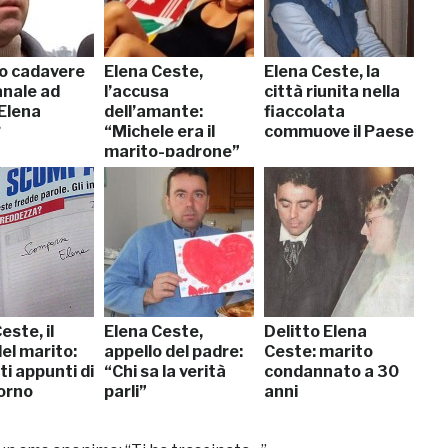
o cadavere
Elena Ceste,
Elena Ceste, la
anale ad
l’accusa
città riunita nella
 Elena
dell’amante:
fiaccolata
?
“Michele era il
commuove il Paese
marito-padrone”
este, il
Elena Ceste,
Delitto Elena
del marito:
appello del padre:
Ceste: marito
i appunti di
“Chi sa la verità
condannato a 30
iorno
parli”
anni