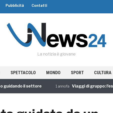
Pubblicità
Contatti
La notizia è giovane
SPETTACOLO
MONDO
SPORT
CULTURA
dando il settore
Viaggi di gruppo: l’esper
1 annofa