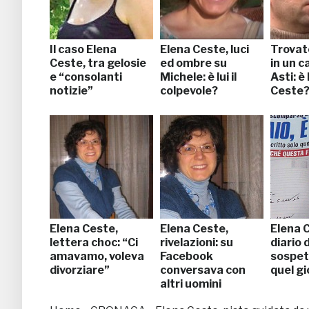
Il caso Elena
Elena Ceste, luci
Trovat
Ceste, tra gelosie
ed ombre su
in un c
e “consolanti
Michele: è lui il
Asti: è
notizie”
colpevole?
Ceste
Elena Ceste,
Elena Ceste,
Elena C
lettera choc: “Ci
rivelazioni: su
diario 
amavamo, voleva
Facebook
sospett
divorziare”
conversava con
quel g
altri uomini