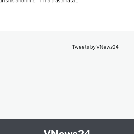
 un sms anonimo: “Ti ha trascinata…”
Tweets by VNews24
VNews24