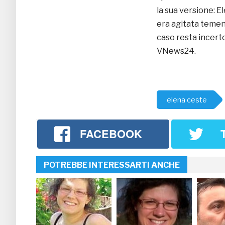
la sua versione: E
era agitata teme
caso resta incert
VNews24.
elena ceste
FACEBOOK
POTREBBE INTERESSARTI ANCHE