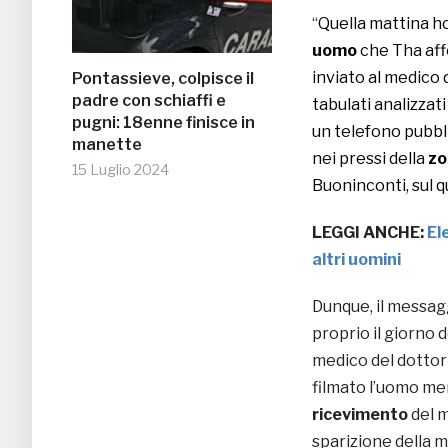
“
Quella mattina ho
uomo
che Tha affe
inviato al medico 
Pontassieve, colpisce il
padre con schiaffi e
tabulati analizzati
pugni: 18enne finisce in
un telefono pubbli
manette
nei pressi della
zo
15 Luglio 2024
Buoninconti, sul q
LEGGI ANCHE:
El
altri uomini
Dunque, il messag
proprio il giorno 
medico del dottor 
filmato l’uomo men
ricevimento
del m
sparizione della 