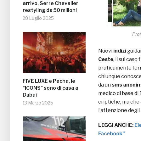
arrivo, Serre Chevalier
restyling da 50 milioni
28 Luglio 2025
Prof
Nuovi
indizi
guidan
Ceste
, il sui cas
praticamente ferm
chiunque conosces
FIVE LUXE e Pacha, le
da un
sms anoni
“ICONS” sono di casa a
medico di base di
Dubai
criptiche, ma che
13 Marzo 2025
l’attenzione degli
LEGGI ANCHE:
El
Facebook”