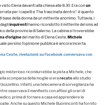
 visto Elena davanti alla chiesa alle 8.30. Era con
un
rrata per i capelli e Tha trascinata dentro”: è quanto
di base della donna da un mittente anonimo. Tuttavia, i
 dagli
inquirenti
hanno ricondotto il mittente del sms ad
co della provincia di Salerno. La cabina si troverebbe
na d’origine
del marito di Elena Ceste,
Michele
uale persino l’opinione pubblica è ancora incerta.
ena Ceste, rivelazioni: su Facebook conversava con
gio misterioso ricondurrebbe la pista a Michele, che
della scomparsa della moglie si era
recato
allo studio
Gozzellino. Infatti, una telecamera di sorveglianza ha
tre osservava il manifesto con affissi gli orari di
edico, prima di tornare a casa ed apprendere la
moglie. Anche su questo Michele Buoninconti ha fornito