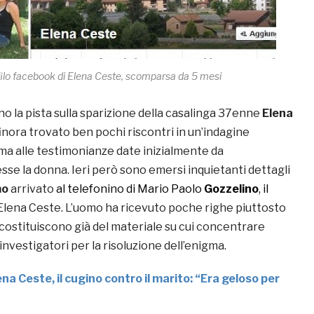
ilo facebook di Elena Ceste, scomparsa da 5 mesi
o la pista sulla sparizione della casalinga 37enne
Elena
o finora trovato ben pochi riscontri in un’indagine
a alle testimonianze date inizialmente da
se la donna. Ieri però sono emersi inquietanti dettagli
mo
arrivato
al telefonino di Mario Paolo
Gozzelino
, il
Elena Ceste. L’uomo ha ricevuto poche righe piuttosto
 costituiscono già del materiale su cui concentrare
 investigatori per la risoluzione dell’enigma.
ena Ceste, il cugino contro il marito: “Era geloso per