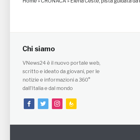
Home
»
CRONACA
»
Elena Ceste, pista guidata da
Chi siamo
VNews24 è il nuovo portale web,
scritto e ideato da giovani, per le
notizie e informazioni a 360°
dall’Italia e dal mondo
facebook
twitter
instagram
feedburner