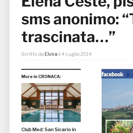
Elena Ceste, pi
sms anonimo: “
trascinata…”
Scritto da
Elvira
il
4 Luglio 2014
More in CRONACA:
Club Med: San Sicario in