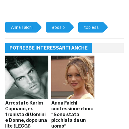
Anna Falchi
gossip
topless
POTREBBE INTERESSARTI ANCHE
Arrestato Karim
Anna Falchi
Capuano, ex
confessione choc:
tronista di Uomini
“Sono stata
e Donne, dopo una
picchiata da un
lite (LEGGI)
uomo”