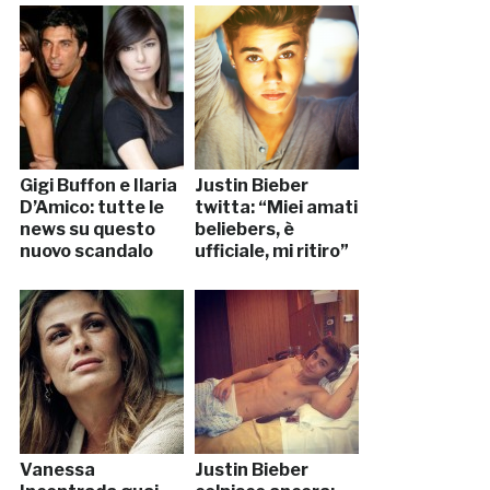
Gigi Buffon e Ilaria
Justin Bieber
D’Amico: tutte le
twitta: “Miei amati
news su questo
beliebers, è
nuovo scandalo
ufficiale, mi ritiro”
Vanessa
Justin Bieber