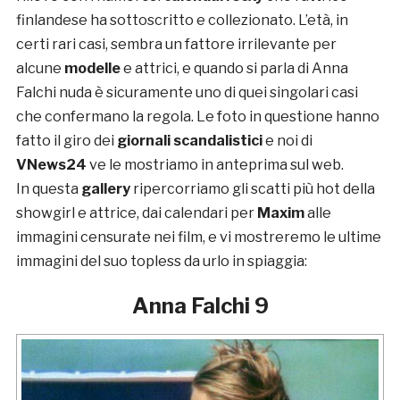
finlandese ha sottoscritto e collezionato. L’età, in
certi rari casi, sembra un fattore irrilevante per
alcune
modelle
e attrici, e quando si parla di Anna
Falchi nuda è sicuramente uno di quei singolari casi
che confermano la regola. Le foto in questione hanno
fatto il giro dei
giornali scandalistici
e noi di
VNews24
ve le mostriamo in anteprima sul web.
In questa
gallery
ripercorriamo gli scatti più hot della
showgirl e attrice, dai calendari per
Maxim
alle
immagini censurate nei film, e vi mostreremo le ultime
immagini del suo topless da urlo in spiaggia:
Anna Falchi 9