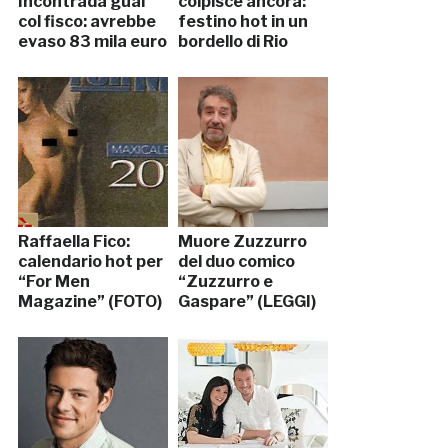
Incontrada guai
colpisce ancora:
col fisco: avrebbe
festino hot in un
evaso 83 mila euro
bordello di Rio
Raffaella Fico:
Muore Zuzzurro
calendario hot per
del duo comico
“For Men
“Zuzzurro e
Magazine” (FOTO)
Gaspare” (LEGGI)