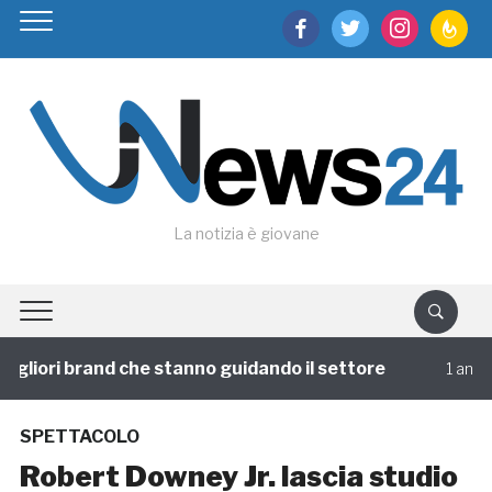
facebook
twitter
instagram
feedburn
La notizia è giovane
gliori brand che stanno guidando il settore
1 annofa
SPETTACOLO
Robert Downey Jr. lascia studio