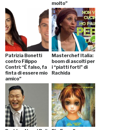
molto”
Patrizia Bonetti
Masterchef Italia:
contro Filippo
boom di ascolti per
Contri: “È falso, fa
i “piatti forti” di
finta di essere mio
Rachida
amico”