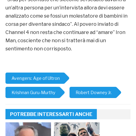
un’altra persona per un’intervista allora devi essere
analizzato come se fossi un molestatore di bambini in
corsa per diventare sindaco”. Al povero inviato di
Channel 4 non resta che continuare ad “amare” Iron
Man, cosciente che non si tratterà mai di un
sentimento non corrisposto.
Avengers: Age of Ultron
Krishnan Guru-Murthy
Robert Downey Jr.
POTREBBE INTERESSARTI ANCHE