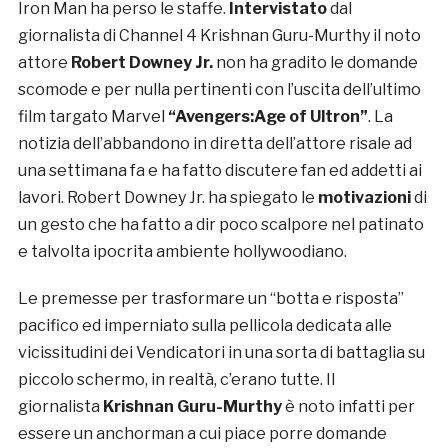
Iron Man ha perso le staffe.
Intervistato
dal
giornalista di Channel 4 Krishnan Guru-Murthy il noto
attore
Robert Downey Jr.
non ha gradito le domande
scomode e per nulla pertinenti con l’uscita dell’ultimo
film targato Marvel
“Avengers:Age of Ultron”
. La
notizia dell’abbandono in diretta dell’attore risale ad
una settimana fa e ha fatto discutere fan ed addetti ai
lavori. Robert Downey Jr. ha spiegato le
motivazioni
di
un gesto che ha fatto a dir poco scalpore nel patinato
e talvolta ipocrita ambiente hollywoodiano.
Le premesse per trasformare un “botta e risposta”
pacifico ed imperniato sulla pellicola dedicata alle
vicissitudini dei Vendicatori in una sorta di battaglia su
piccolo schermo, in realtà, c’erano tutte. Il
giornalista
Krishnan Guru-Murthy
è noto infatti per
essere un anchorman a cui piace porre domande