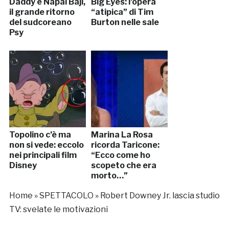
Daddy e Napal Baji,
Big Eyes: l’opera
il grande ritorno
“atipica” di Tim
del sudcoreano
Burton nelle sale
Psy
Topolino c’è ma
Marina La Rosa
non si vede: eccolo
ricorda Taricone:
nei principali film
“Ecco come ho
Disney
scopeto che era
morto…”
Home
»
SPETTACOLO
»
Robert Downey Jr. lascia studio
TV: svelate le motivazioni