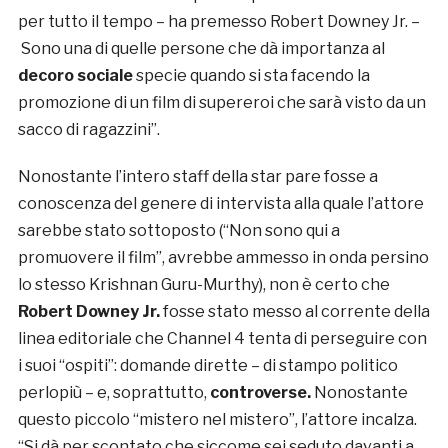
per tutto il tempo – ha premesso Robert Downey Jr. –
Sono una di quelle persone che dà importanza al
decoro sociale
specie quando si sta facendo la
promozione di un film di supereroi che sarà visto da un
sacco di ragazzini”.
Nonostante l’intero staff della star pare fosse a
conoscenza del genere di intervista alla quale l’attore
sarebbe stato sottoposto (“Non sono qui a
promuovere il film”, avrebbe ammesso in onda persino
lo stesso Krishnan Guru-Murthy), non è certo che
Robert Downey Jr.
fosse stato messo al corrente della
linea editoriale che Channel 4 tenta di perseguire con
i suoi “ospiti”: domande dirette – di stampo politico
perlopiù – e, soprattutto,
controverse.
Nonostante
questo piccolo “mistero nel mistero”, l’attore incalza.
“Si dà per scontato che siccome sei seduto davanti a