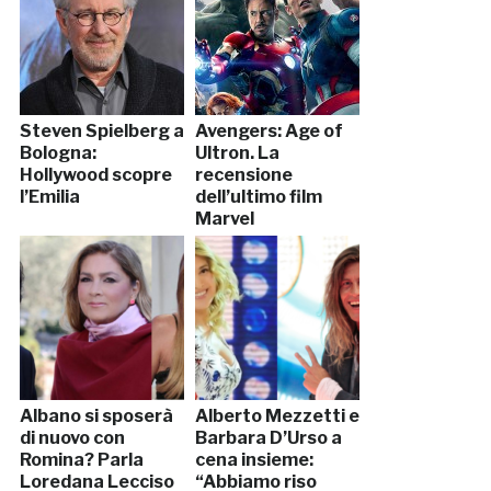
Steven Spielberg a
Avengers: Age of
Bologna:
Ultron. La
Hollywood scopre
recensione
l’Emilia
dell’ultimo film
Marvel
Albano si sposerà
Alberto Mezzetti e
di nuovo con
Barbara D’Urso a
Romina? Parla
cena insieme:
Loredana Lecciso
“Abbiamo riso