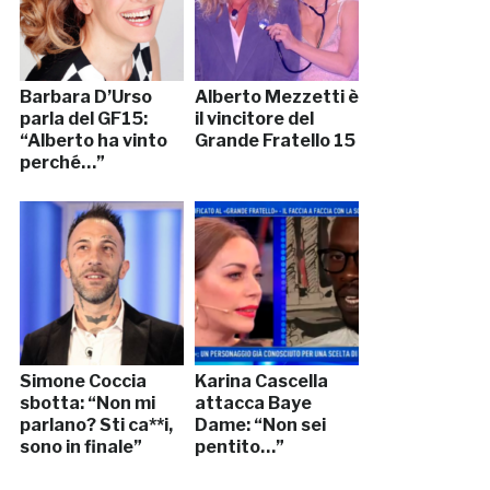
Barbara D’Urso
Alberto Mezzetti è
parla del GF15:
il vincitore del
“Alberto ha vinto
Grande Fratello 15
perché…”
Simone Coccia
Karina Cascella
sbotta: “Non mi
attacca Baye
parlano? Sti ca**i,
Dame: “Non sei
sono in finale”
pentito…”