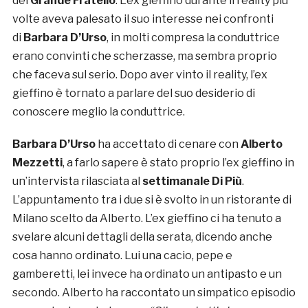
del
Grande Fratello
. L’ex gieffino durante il reality più
volte aveva palesato il suo interesse nei confronti
di
Barbara D’Urso
, in molti compresa la conduttrice
erano convinti che scherzasse, ma sembra proprio
che faceva sul serio. Dopo aver vinto il reality, l’ex
gieffino è tornato a parlare del suo desiderio di
conoscere meglio la conduttrice.
Barbara D’Urso
ha accettato di cenare con
Alberto
Mezzetti
, a farlo sapere è stato proprio l’ex gieffino in
un’intervista rilasciata al
settimanale Di Più
.
L’appuntamento tra i due si è svolto in un ristorante di
Milano scelto da Alberto. L’ex gieffino ci ha tenuto a
svelare alcuni dettagli della serata, dicendo anche
cosa hanno ordinato. Lui una cacio, pepe e
gamberetti, lei invece ha ordinato un antipasto e un
secondo. Alberto ha raccontato un simpatico episodio