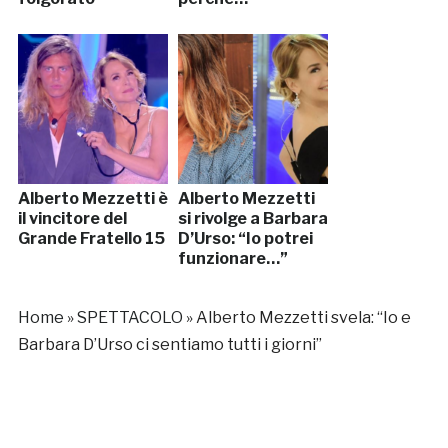
Alberto Mezzetti è
Alberto Mezzetti
il vincitore del
si rivolge a Barbara
Grande Fratello 15
D’Urso: “Io potrei
funzionare…”
Home
»
SPETTACOLO
»
Alberto Mezzetti svela: “Io e
Barbara D’Urso ci sentiamo tutti i giorni”