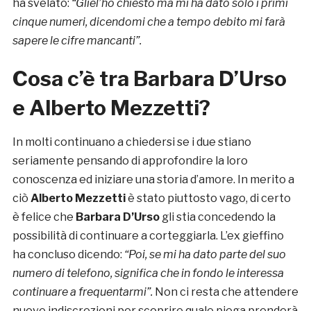
ha svelato:
“Gliel’ho chiesto ma mi ha dato solo i primi
cinque numeri, dicendomi che a tempo debito mi farà
sapere le cifre mancanti”.
Cosa c’è tra Barbara D’Urso
e Alberto Mezzetti?
In molti continuano a chiedersi se i due stiano
seriamente pensando di approfondire la loro
conoscenza ed iniziare una storia d’amore. In merito a
ciò
Alberto Mezzetti
è stato piuttosto vago, di certo
è felice che
Barbara D’Urso
gli stia concedendo la
possibilità di continuare a corteggiarla. L’ex gieffino
ha concluso dicendo:
“
Poi, se mi ha dato parte del suo
numero di telefono, significa che in fondo le interessa
continuare a frequentarmi”.
Non ci resta che attendere
nuove indiscrezioni per scoprire quale piega prenderà