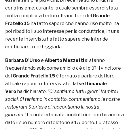
essere sempre più vicini. Di recente sono andati a
cena insieme, durante la quale sembra esserci stata
molta complicità tra loro. Il vincitore del
Grande
Fratello 15
ha fatto sapere che hanno riso molto, ha
poi ribadito il suo interesse per la conduttrice, in una
recente intervista ha fatto sapere che intende
continuare a corteggiarla.
Barbara D’Urso
e
Alberto Mezzetti
si stanno
frequentando solo come amici o c’è di più? Il vincitore
del
Grande Fratello 15
è tornato a parlare del loro
attuale rapporto. Intervistato dal
settimanale
Vero
ha dichiarato:
“Ci sentiamo tutti i giorni tramite i
social. Ci teniamo in contatto, commentiamo le nostre
Instagram Stories e ci raccontiamo la nostra
giornata.”
La nota ed amata conduttrice non ha ancora
dato il suo numero di telefono ad Alberto. Lui stesso