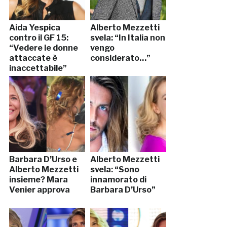
Aida Yespica
Alberto Mezzetti
contro il GF 15:
svela: “In Italia non
“Vedere le donne
vengo
attaccate è
considerato…”
inaccettabile”
Barbara D’Urso e
Alberto Mezzetti
Alberto Mezzetti
svela: “Sono
insieme? Mara
innamorato di
Venier approva
Barbara D’Urso”