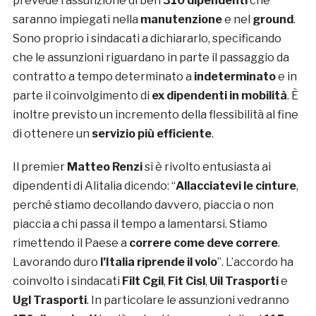
prevede l’assunzione di ben
310 dipendenti
che
saranno impiegati nella
manutenzione
e nel
ground
.
Sono proprio i sindacati a dichiararlo, specificando
che le assunzioni riguardano in parte il passaggio da
contratto a tempo determinato a
indeterminato
e in
parte il coinvolgimento di
ex dipendenti in mobilità
. È
inoltre previsto un incremento della flessibilità al fine
di ottenere un
servizio più efficiente
.
Il premier
Matteo Renzi
si è rivolto entusiasta ai
dipendenti di Alitalia dicendo: “
Allacciatevi le cinture
,
perché stiamo decollando davvero, piaccia o non
piaccia a chi passa il tempo a lamentarsi. Stiamo
rimettendo il Paese a
correre come deve correre
.
Lavorando duro
l’Italia riprende il volo
”. L’accordo ha
coinvolto i sindacati
Filt Cgil
,
Fit Cisl
,
Uil Trasporti
e
Ugl Trasporti
. In particolare le assunzioni vedranno