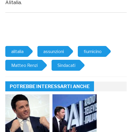
Alitalia.
alitalia
assunzioni
fiumicino
Matteo Renzi
Sindacati
POTREBBE INTERESSARTI ANCHE