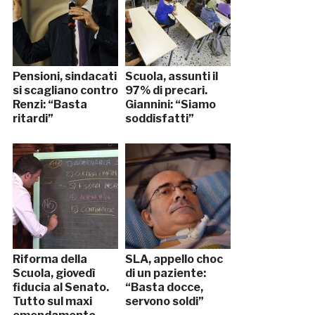
Pensioni, sindacati
Scuola, assunti il
si scagliano contro
97% di precari.
Renzi: “Basta
Giannini: “Siamo
ritardi”
soddisfatti”
Riforma della
SLA, appello choc
Scuola, giovedì
di un paziente:
fiducia al Senato.
“Basta docce,
Tutto sul maxi
servono soldi”