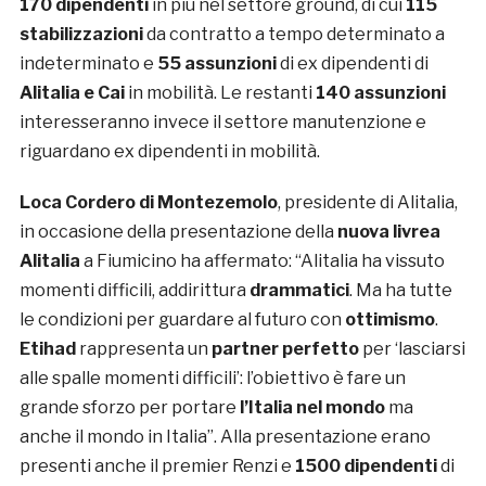
170 dipendenti
in più nel settore ground, di cui
115
stabilizzazioni
da contratto a tempo determinato a
indeterminato e
55 assunzioni
di ex dipendenti di
Alitalia e Cai
in mobilità. Le restanti
140 assunzioni
interesseranno invece il settore manutenzione e
riguardano ex dipendenti in mobilità.
Loca Cordero di Montezemolo
, presidente di Alitalia,
in occasione della presentazione della
nuova livrea
Alitalia
a Fiumicino ha affermato: “Alitalia ha vissuto
momenti difficili, addirittura
drammatici
. Ma ha tutte
le condizioni per guardare al futuro con
ottimismo
.
Etihad
rappresenta un
partner perfetto
per ‘lasciarsi
alle spalle momenti difficili’: l’obiettivo è fare un
grande sforzo per portare
l’Italia nel mondo
ma
anche il mondo in Italia”. Alla presentazione erano
presenti anche il premier Renzi e
1500 dipendenti
di