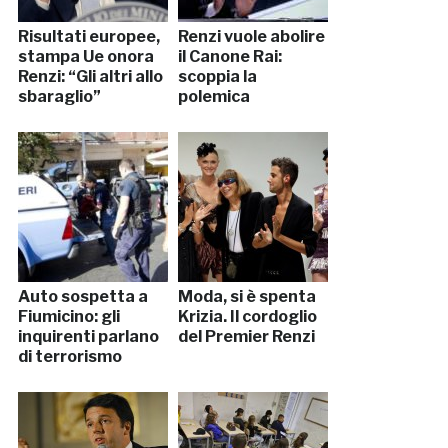
Risultati europee,
Renzi vuole abolire
stampa Ue onora
il Canone Rai:
Renzi: “Gli altri allo
scoppia la
sbaraglio”
polemica
Auto sospetta a
Moda, si è spenta
Fiumicino: gli
Krizia. Il cordoglio
inquirenti parlano
del Premier Renzi
di terrorismo