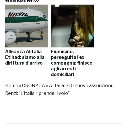
emendamento
Alleanza Alitalia –
Fiumicino,
Etihad: siamo alla
perseguita l’ex
dirittura d’arrivo
compagna: finisce
agli arresti
domiciliari
Home
»
CRONACA
»
Alitalia: 310 nuove assunzioni.
Renzi: “L’Italia riprende il volo”