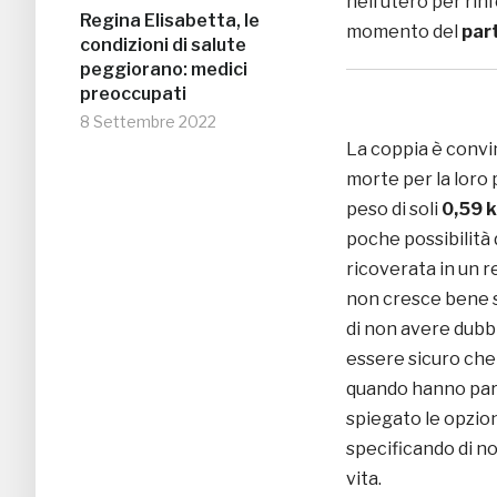
nell’utero per rinf
Regina Elisabetta, le
momento del
par
condizioni di salute
peggiorano: medici
preoccupati
8 Settembre 2022
La coppia è convin
morte per la loro
peso di soli
0,59 
poche possibilità 
ricoverata in un re
non cresce bene 
di non avere dubbi 
essere sicuro che
quando hanno parl
spiegato le opzion
specificando di n
vita.