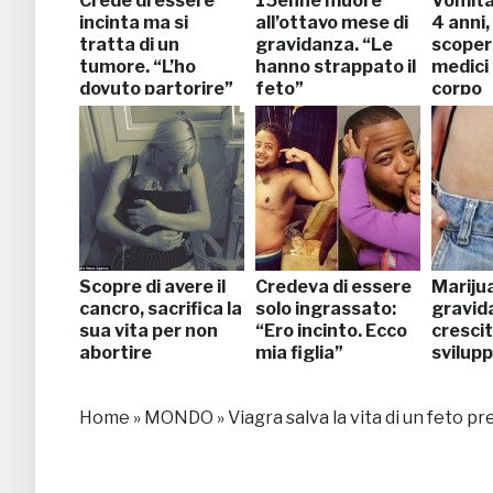
Crede di essere
15enne muore
Vomita
incinta ma si
all’ottavo mese di
4 anni,
tratta di un
gravidanza. “Le
scoper
tumore. “L’ho
hanno strappato il
medici 
dovuto partorire”
feto”
corpo
Scopre di avere il
Credeva di essere
Mariju
cancro, sacrifica la
solo ingrassato:
gravida
sua vita per non
“Ero incinto. Ecco
crescit
abortire
mia figlia”
svilupp
Home
»
MONDO
»
Viagra salva la vita di un feto 