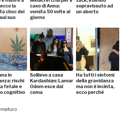
 e muore a
Medici in crisi per il
Jack, il bimbo
 ecco la
caso di Anna:
sopravissuto ad
ta choc dei
vomita 50 volte al
un aborto
sul suo
giorno
ana in
Sollievo a casa
Ha tutti i sintomi
nza: rischi
Kardashian: Lamar
della gravidanza
a fetale e
Odom esce dal
ma non è incinta,
o cognitivo
coma
ecco perché
prematuro