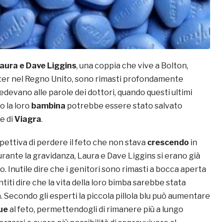
aura e Dave Liggins
, una coppia che vive a Bolton,
ter nel Regno Unito, sono rimasti profondamente
edevano alle parole dei dottori, quando questi ultimi
o la loro
bambina
potrebbe essere stato salvato
le di
Viagra
.
spettiva di perdere il feto che non stava
crescendo
in
ante la gravidanza, Laura e Dave Liggins si erano già
o. Inutile dire che i genitori sono rimasti a bocca aperta
titi dire che la vita della loro bimba sarebbe stata
. Secondo gli esperti la piccola pillola blu può aumentare
ue
al feto, permettendogli di rimanere più a lungo