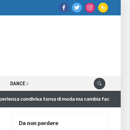
facebook
twitter
instagram
feedburner
DANCE
enza condivisa torna di moda ma cambia faccia
4 anni
Da non perdere