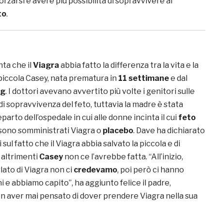
orzarsi e avere più possibilità di sopravvivere al
to
.
ta che il
Viagra
abbia fatto la differenza tra la vita e la
 piccola Casey, nata prematura in
11 settimane
e dal
kg
. I dottori avevano avvertito più volte i genitori sulle
di sopravvivenza del feto, tuttavia la madre è stata
parto dell’ospedale in cui alle donne incinta il cui
feto
sono somministrati Viagra o
placebo
. Dave ha dichiarato
sul fatto che il Viagra abbia salvato la piccola e di
 altrimenti
Casey
non ce l’avrebbe fatta. “All’inizio,
ato di Viagra non ci
credevamo
, poi però ci hanno
i e abbiamo capito”, ha aggiunto felice il padre,
on aver mai pensato di dover prendere Viagra nella sua