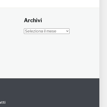
Archivi
Archivi
tti