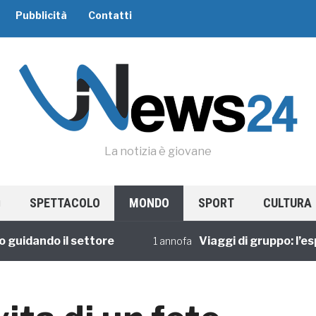
Pubblicità
Contatti
La notizia è giovane
SPETTACOLO
MONDO
SPORT
CULTURA
ando il settore
Viaggi di gruppo: l’esperi
1 annofa