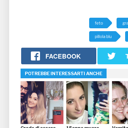
feto
gr
pillola blu
FACEBOOK
POTREBBE INTERESSARTI ANCHE