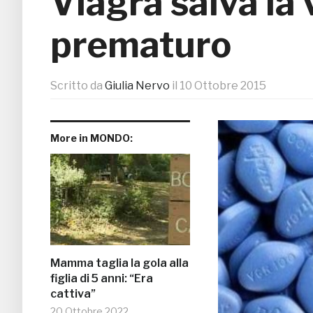
Viagra salva la 
prematuro
Scritto da
Giulia Nervo
il
10 Ottobre 2015
More in MONDO:
Mamma taglia la gola alla
figlia di 5 anni: “Era
cattiva”
20 Ottobre 2022