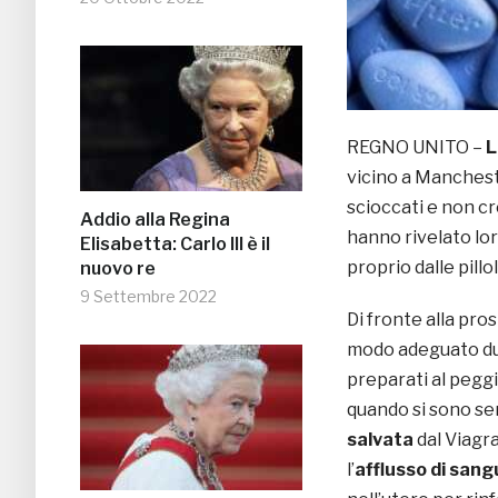
REGNO UNITO –
L
vicino a Manches
scioccati e non cr
Addio alla Regina
hanno rivelato lor
Elisabetta: Carlo III è il
proprio dalle pillo
nuovo re
9 Settembre 2022
Di fronte alla pro
modo adeguato dur
preparati al peggi
quando si sono sen
salvata
dal Viagra
l’
afflusso di sang