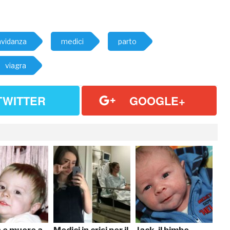
avidanza
medici
parto
viagra
TWITTER
GOOGLE+