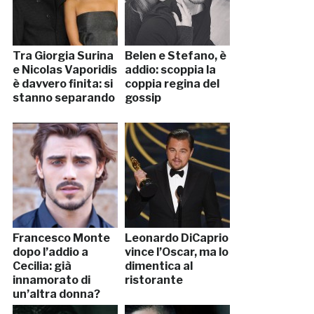
Tra Giorgia Surina
Belen e Stefano, è
e Nicolas Vaporidis
addio: scoppia la
è davvero finita: si
coppia regina del
stanno separando
gossip
Francesco Monte
Leonardo DiCaprio
dopo l’addio a
vince l’Oscar, ma lo
Cecilia: già
dimentica al
innamorato di
ristorante
un’altra donna?