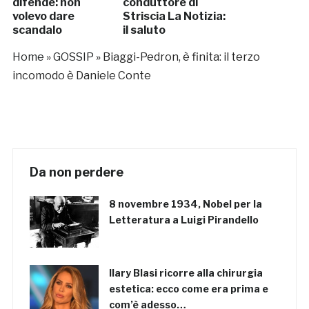
difende: non
conduttore di
volevo dare
Striscia La Notizia:
scandalo
il saluto
commuove tutti
Home
»
GOSSIP
»
Biaggi-Pedron, è finita: il terzo
incomodo è Daniele Conte
Da non perdere
8 novembre 1934, Nobel per la
Letteratura a Luigi Pirandello
Ilary Blasi ricorre alla chirurgia
estetica: ecco come era prima e
com’è adesso…