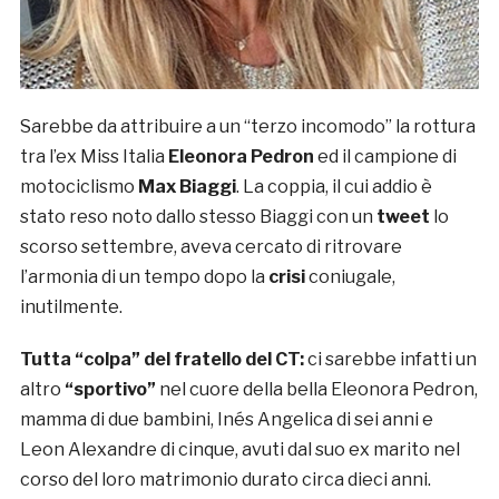
Sarebbe da attribuire a un “terzo incomodo” la rottura
tra l’ex Miss Italia
Eleonora Pedron
ed il campione di
motociclismo
Max Biaggi
. La coppia, il cui addio è
stato reso noto dallo stesso Biaggi con un
tweet
lo
scorso settembre, aveva cercato di ritrovare
l’armonia di un tempo dopo la
crisi
coniugale,
inutilmente.
Tutta “colpa” del fratello del CT:
ci sarebbe infatti un
altro
“sportivo”
nel cuore della bella Eleonora Pedron,
mamma di due bambini, Inés Angelica di sei anni e
Leon Alexandre di cinque, avuti dal suo ex marito nel
corso del loro matrimonio durato circa dieci anni.