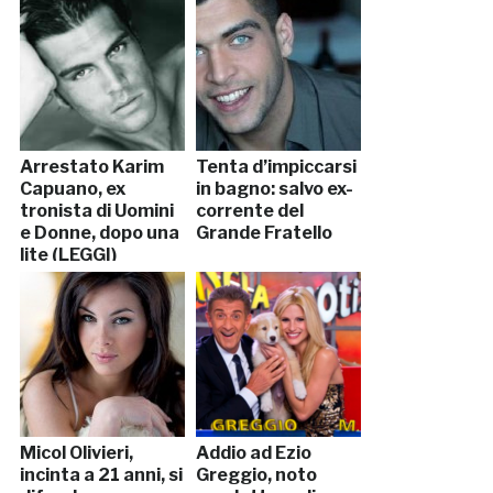
Arrestato Karim
Tenta d’impiccarsi
Capuano, ex
in bagno: salvo ex-
tronista di Uomini
corrente del
e Donne, dopo una
Grande Fratello
lite (LEGGI)
Micol Olivieri,
Addio ad Ezio
incinta a 21 anni, si
Greggio, noto