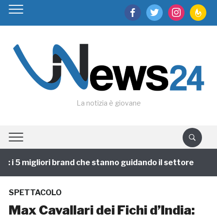
facebook
twitter
instagram
feedburn
La notizia è giovane
i 5 migliori brand che stanno guidando il settore
1 a
SPETTACOLO
Max Cavallari dei Fichi d’India: