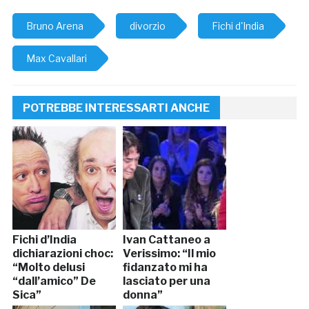
Bruno Arena
divorzio
Fichi d'India
Max Cavallari
POTREBBE INTERESSARTI ANCHE
Fichi d’India
Ivan Cattaneo a
dichiarazioni choc:
Verissimo: “Il mio
“Molto delusi
fidanzato mi ha
“dall’amico” De
lasciato per una
Sica”
donna”