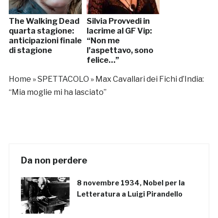
The Walking Dead
Silvia Provvedi in
quarta stagione:
lacrime al GF Vip:
anticipazioni finale
“Non me
di stagione
l’aspettavo, sono
felice…”
Home
»
SPETTACOLO
»
Max Cavallari dei Fichi d’India:
“Mia moglie mi ha lasciato”
Da non perdere
8 novembre 1934, Nobel per la
Letteratura a Luigi Pirandello