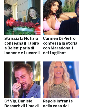
Striscia la Notizia
Carmen Di Pietro
consegna il Tapiro
confessa la storia
a Belen: parla di
con Maradona: i
Iannone e Lucarelli
dettagli hot
Gf Vip, Daniele
Regole infrante
Bossari: vittima di
nella casa del