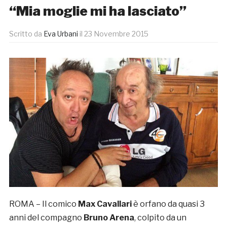
“Mia moglie mi ha lasciato”
Scritto da
Eva Urbani
il
23 Novembre 2015
ROMA – Il comico
Max Cavallari
è orfano da quasi 3
anni del compagno
Bruno Arena
, colpito da un