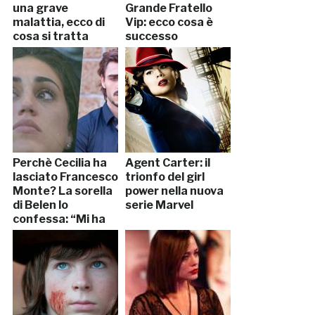
una grave
Grande Fratello
malattia, ecco di
Vip: ecco cosa è
cosa si tratta
successo
[VIDEO]
Perchè Cecilia ha
Agent Carter: il
lasciato Francesco
trionfo del girl
Monte? La sorella
power nella nuova
di Belen lo
serie Marvel
confessa: “Mi ha
tolto il sorriso”
[VIDEO]