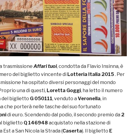
la trasmissione
Affari tuoi
, condotta da Flavio Insinna, è
umero del biglietto vincente di
Lotteria Italia 2015
. Per
rasmissione ha ospitato diversi personaggi del mondo
Proprio una di questi,
Loretta Goggi
, ha letto il numero
 del biglietto
G 050111
, venduto a
Veronella
, in
na che porterà nelle tasche del suo fortunato
oni
di euro. Scendendo dal podio, il secondo premio da
2
al biglietto
Q 146948
acquistato nella stazione di
a Est a San Nicola la Strada (
Caserta
). Il biglietto
E