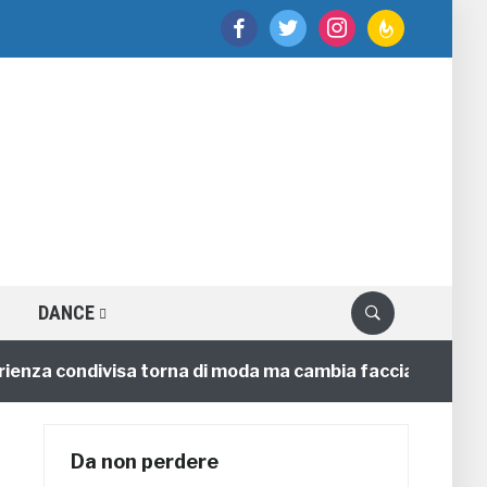
facebook
twitter
instagram
feedburner
DANCE
a condivisa torna di moda ma cambia faccia
4 annifa
Da non perdere