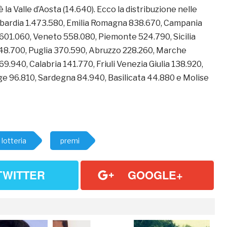
 la Valle d’Aosta (14.640). Ecco la distribuzione nelle
mbardia 1.473.580, Emilia Romagna 838.670, Campania
601.060, Veneto 558.080, Piemonte 524.790, Sicilia
248.700, Puglia 370.590, Abruzzo 228.260, Marche
9.940, Calabria 141.770, Friuli Venezia Giulia 138.920,
ge 96.810, Sardegna 84.940, Basilicata 44.880 e Molise
lotteria
premi
TWITTER
GOOGLE+