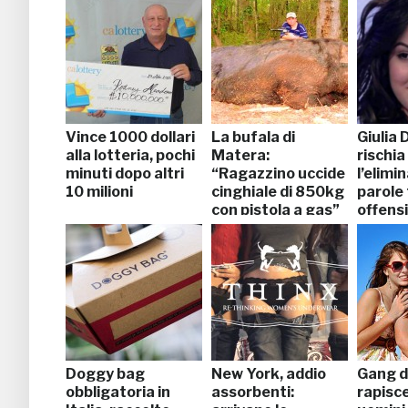
Vince 1000 dollari
La bufala di
Giulia 
alla lotteria, pochi
Matera:
rischia
minuti dopo altri
“Ragazzino uccide
l’elimi
10 milioni
cinghiale di 850kg
parole
con pistola a gas”
offens
Doggy bag
New York, addio
Gang d
obbligatoria in
assorbenti:
rapisc