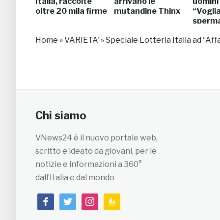
Italia, raccolte
arrivano le
uomini 
oltre 20 mila firme
mutandine Thinx
“Voglia
sperma
Arrest
Home
»
VARIETA'
»
Speciale Lotteria Italia ad “Affa
Chi siamo
VNews24 è il nuovo portale web,
scritto e ideato da giovani, per le
notizie e informazioni a 360°
dall’Italia e dal mondo
facebook
twitter
instagram
feedburner