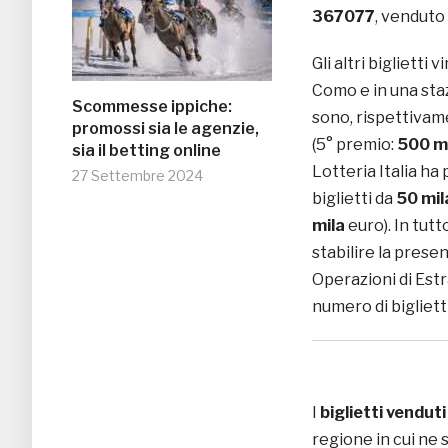
367077
, venduto
Gli altri biglietti 
Como e in una staz
Scommesse ippiche:
sono, rispettivam
promossi sia le agenzie,
(5° premio:
500 m
sia il betting online
Lotteria Italia ha
27 Settembre 2024
biglietti da
50 mil
mila
euro). In tutto
stabilire la presen
Operazioni di Est
numero di bigliett
I
biglietti venduti
regione in cui ne s