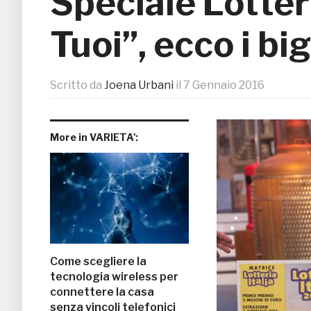
Speciale Lotteri
Tuoi”, ecco i big
Scritto da
Joena Urbani
il
7 Gennaio 2016
More in VARIETA':
Come scegliere la
tecnologia wireless per
connettere la casa
senza vincoli telefonici