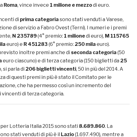
 a
Roma
, vince invece
1 milione e mezzo
di euro.
vincenti di
prima categoria
sono stati venduti a Varese,
ione di servizio a Fabro Ovest (Terni). I numeri e i premi
ente,
N 235789
(4° premio:
1 milione
di euro),
M 115765
ila
euro) e
R 451283
(6° premio:
250 mila
euro).
 previsto inoltre premi anche di
seconda categoria
(50
a
euro ciascuno) e di terza categoria (150 biglietti da
25
, si parla di
206 biglietti vincenti
, 50 in più del 2014. A
za di questi premi in più è stato il Comitato per le
razione, che ha permesso così un incremento del
i vincenti di terza categoria.
per Lotteria Italia 2015 sono stati
8.689.860
. La
ono stati venduti di più è il
Lazio
(1.697.490), mentre a