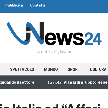
Pubblicità
Contatti
La notizia è giovane
SPETTACOLO
MONDO
SPORT
CULTURA
do il settore
Viaggi di gruppo: l’esperienz
1 annofa