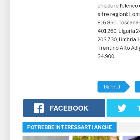
chiudere l’elenco è
altre regioni: Lo
816.850, Toscana 
401.260, Liguria 
203.730, Umbria 16
Trentino Alto Adi
34.900.
Biglietti
FACEBOOK
POTREBBE INTERESSARTI ANCHE