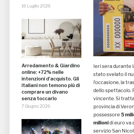
16 Luglio 2026
Arredamento & Giardino
Ieri sera durante 
online: +72% nelle
stato svelato il n
intenzioni d’acquisto. Gli
l’occasione, la t
italiani non temono più di
dello spettacolo. 
comprare un divano
senza toccarlo
vincente. Si tratta
7 Giugno 2026
provincia di Vero
possessore
5 mili
milioni
di euro va 
servizio San Nicol