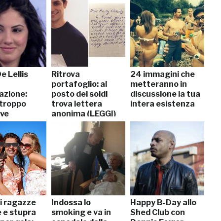
De Lellis
Ritrova
24 immagini che
portafoglio: al
metteranno in
nazione:
posto dei soldi
discussione la tua
 troppo
trova lettera
intera esistenza
ive
anonima (LEGGI)
i ragazze
Indossa lo
Happy B-Day allo
e e stupra
smoking e va in
Shed Club con