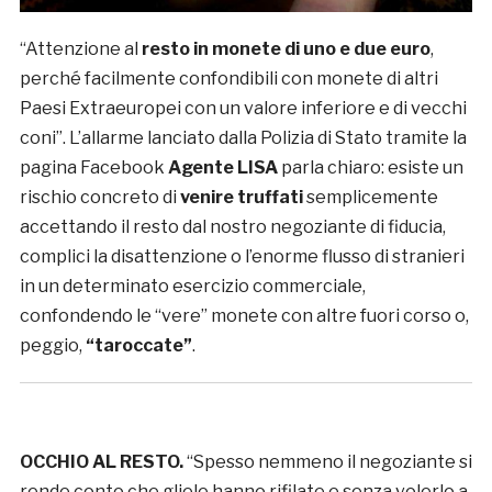
“Attenzione al
resto in monete di uno e due euro
,
perché facilmente confondibili con monete di altri
Paesi Extraeuropei con un valore inferiore e di vecchi
coni”. L’allarme lanciato dalla Polizia di Stato tramite la
pagina Facebook
Agente LISA
parla chiaro: esiste un
rischio concreto di
venire truffati
semplicemente
accettando il resto dal nostro negoziante di fiducia,
complici la disattenzione o l’enorme flusso di stranieri
in un determinato esercizio commerciale,
confondendo le “vere” monete con altre fuori corso o,
peggio,
“taroccate”
.
OCCHIO AL RESTO.
“Spesso nemmeno il negoziante si
rende conto che gliele hanno rifilate e senza volerlo a