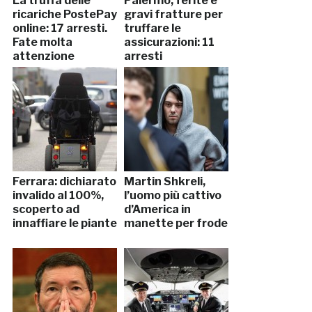
La truffa delle
Palermo, ferite e
ricariche PostePay
gravi fratture per
online: 17 arresti.
truffare le
Fate molta
assicurazioni: 11
attenzione
arresti
Ferrara: dichiarato
Martin Shkreli,
invalido al 100%,
l’uomo più cattivo
scoperto ad
d’America in
innaffiare le piante
manette per frode