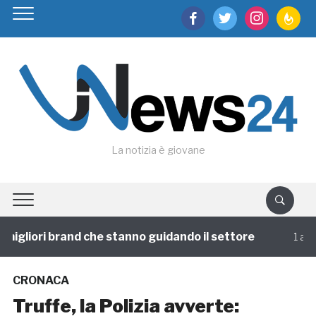
facebook
twitter
instagram
feedburn
La notizia è giovane
igliori brand che stanno guidando il settore
1 annofa
CRONACA
Truffe, la Polizia avverte: