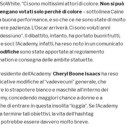
oWhite. “Ci sono moltissimi attori di colore.
Non si può
engano votati solo perché di colore
– sottolinea Caine
a buona performance, e so che ce ne sono state di molto
re pazienza. L’Oscar arriverà. Ci sono voluti anni
ssi uno”. Il dibattito, intanto, ha portato buoni frutti,
 soci: l’Academy, infatti, ha reso noto in un comunicato
odifiche
sono state apportate al regolamento
ation e consegna delle ambite statuette.
 Presidente dell’Academy
Cheryl Boone Isaacs
ha reso
ficative modifiche al “vadevecum” generale, che
e lo strapotere bianco e maschile all’interno dei
emy, concedendo maggiori chance a donne e a
e di entrare in questa insolita “loggia”. Se l’Academy
a termine tali obiettivi, la vita dell’hashtag
potrebbe essere davvero molto breve.