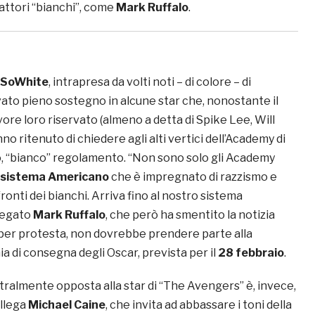
attori “bianchi”, come
Mark Ruffalo
.
sSoWhite
, intrapresa da volti noti – di colore – di
ato pieno sostegno in alcune star che, nonostante il
ore loro riservato (almeno a detta di Spike Lee, Will
nno ritenuto di chiedere agli alti vertici dell’Academy di
io, “bianco” regolamento. “Non sono solo gli Academy
ro sistema Americano
che è impregnato di razzismo e
fronti dei bianchi. Arriva fino al nostro sistema
piegato
Mark Ruffalo
, che però ha smentito la notizia
 per protesta, non dovrebbe prendere parte alla
 di consegna degli Oscar, prevista per il
28 febbraio
.
tralmente opposta alla star di “The Avengers” è, invece,
ollega
Michael Caine
, che invita ad abbassare i toni della