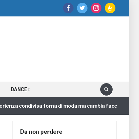
facebook
twitter
instagram
feedburner
DANCE
nza condivisa torna di moda ma cambia faccia
4 anni
Da non perdere