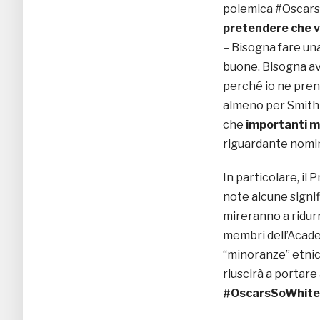
polemica #OscarsS
pretendere che v
– Bisogna fare un
buone. Bisogna ave
perché io ne prende
almeno per Smith e
che
importanti m
riguardante nomin
In particolare, il
note alcune signi
mireranno a ridurr
membri dell’Acad
“minoranze” etnich
riuscirà a portare 
#OscarsSoWhite