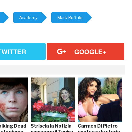
Academy
Mark Ruffalo
TWITTER
GOOGLE+
lking Dead
Striscia la Notizia
Carmen Di Pietro
 stagione:
consegna il Tapiro
confessa la storia