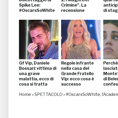
Spike Lee:
Crimine”. La
anticip
#OscarsSoWhite
recensione
di sta
Gf Vip, Daniele
Regole infrante
Perchè 
Bossari: vittima di
nella casa del
lascia
una grave
Grande Fratello
Monte?
malattia, ecco di
Vip: ecco cosa è
di Bele
cosa si tratta
successo
confes
[VIDEO]
tolto il
Home
»
SPETTACOLO
»
#OscarsSoWhite, l’Academ
[VIDEO