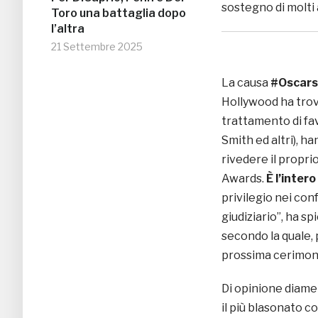
sostegno di molti 
Toro una battaglia dopo
l’altra
21 Settembre 2025
La causa
#Oscar
Hollywood ha trov
trattamento di fav
Smith ed altri), ha
rivedere il propr
Awards.
È l’inte
privilegio nei con
giudiziario”, ha s
secondo la quale,
prossima cerimonia
Di opinione diame
il più blasonato c