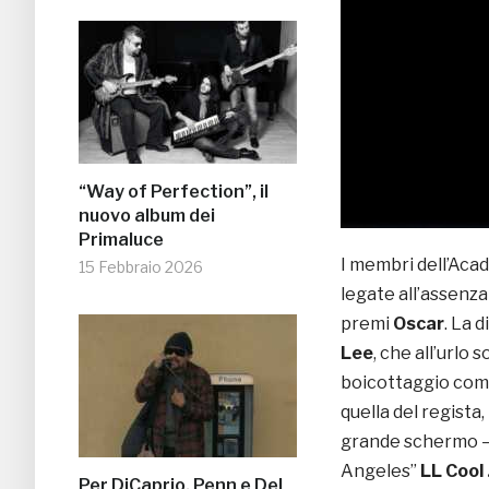
“Way of Perfection”, il
nuovo album dei
Primaluce
I membri dell’Aca
15 Febbraio 2026
legate all’assenza 
premi
Oscar
. La 
Lee
, che all’urlo s
boicottaggio comp
quella del regista
grande schermo 
Angeles”
LL Cool 
Per DiCaprio, Penn e Del