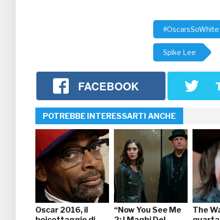
#OscarsSoWhite
Spike Lee
FACEBOOK
POTREBBE INTERESSARTI ANCHE
Oscar 2016, il
“Now You See Me
The Wa
boicottaggio di
2: I Maghi Del
quarta