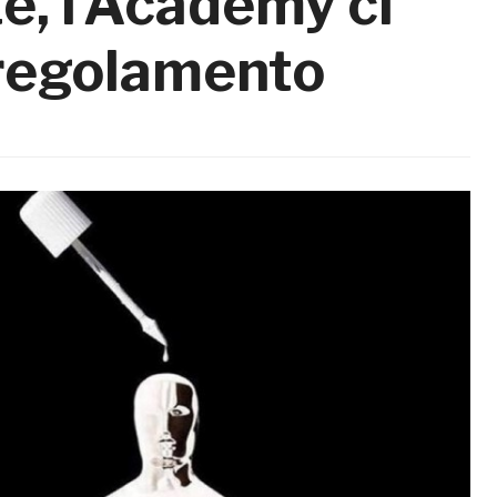
, l’Academy ci
 regolamento