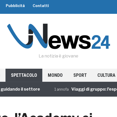
Pubblicità
Contatti
La notizia è giovane
SPETTACOLO
MONDO
SPORT
CULTURA
ando il settore
Viaggi di gruppo: l’esperie
1 annofa