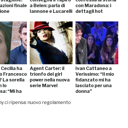
azioni finale
a Belen: parla di
con Maradona: i
gione
Iannone e Lucarelli
dettagli hot
Cecilia ha
Agent Carter: il
Ivan Cattaneo a
to Francesco
trionfo del girl
Verissimo: “Il mio
 La sorella
power nella nuova
fidanzato mi ha
n lo
serie Marvel
lasciato per una
sa: “Mi ha
donna”
 sorriso”
y ci ripensa: nuovo regolamento
]