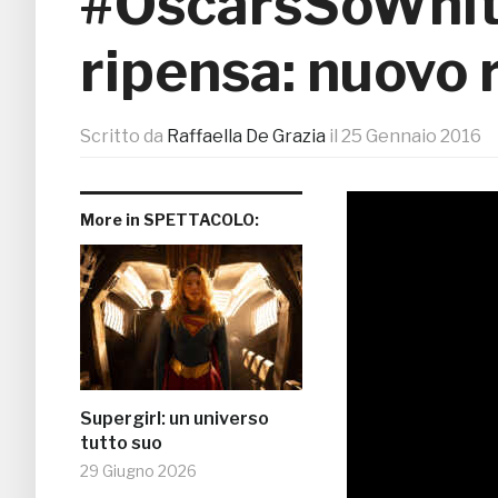
#OscarsSoWhite
ripensa: nuovo
Scritto da
Raffaella De Grazia
il
25 Gennaio 2016
More in SPETTACOLO:
Supergirl: un universo
tutto suo
29 Giugno 2026