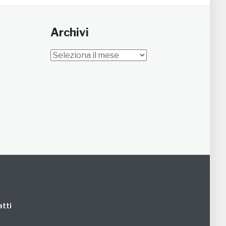
Archivi
Archivi
tti