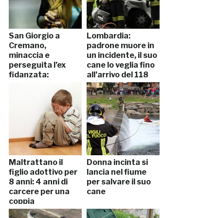
San Giorgio a
Lombardia:
Cremano,
padrone muore in
minaccia e
un incidente, il suo
perseguita l’ex
cane lo veglia fino
fidanzata:
all’arrivo del 118
arrestato
Maltrattano il
Donna incinta si
figlio adottivo per
lancia nel fiume
8 anni: 4 anni di
per salvare il suo
carcere per una
cane
coppia