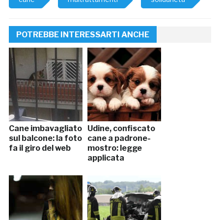
POTREBBE INTERESSARTI ANCHE
Cane imbavagliato
Udine, confiscato
sul balcone: la foto
cane a padrone-
fa il giro del web
mostro: legge
applicata