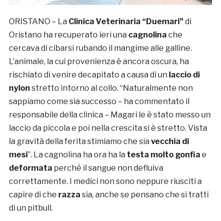
ORISTANO – La
Clinica Veterinaria “Duemari”
di
Oristano ha recuperato ieri una
cagnolina
che
cercava di cibarsi rubando il mangime alle galline.
L’animale, la cui provenienza è ancora oscura, ha
rischiato di venire decapitato a causa di un
laccio di
nylon
stretto intorno al collo. “Naturalmente non
sappiamo come sia successo – ha commentato il
responsabile della clinica – Magari le è stato messo un
laccio da piccola e poi nella crescita si è stretto. Vista
la gravità della ferita stimiamo che sia
vecchia di
mesi
”. La cagnolina ha ora ha la
testa molto gonfia
e
deformata
perché il sangue non defluiva
correttamente. I medici non sono neppure riusciti a
capire di che
razza
sia, anche se pensano che si tratti
di un pitbull.