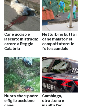
Cane ucciso e
Netturbino butta il
lasciato in strada:
cane malato nel
orrore a Reggio
compattatore: le
Calabria
foto scandalo
Nuoro choc: padre
Cambiago,
e figlio uccidono
strattona e
cane
insulta l’ex