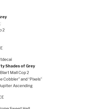
Grey
g
p 2
RE
tdecai
fty Shades of Grey
Blart Mall Cop 2
e Cobbler” and “Pixels”
Jupiter Ascending
CE
 Home Sweet Hell