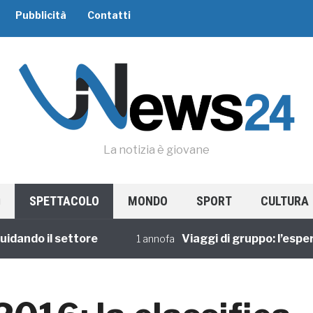
Pubblicità
Contatti
La notizia è giovane
SPETTACOLO
MONDO
SPORT
CULTURA
do il settore
Viaggi di gruppo: l’esperienz
1 annofa