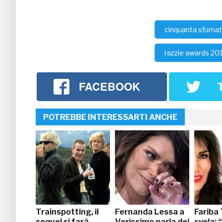
cinquanta sfumatu
razzie awards 20
FACEBOOK
POTREBBE INTERESSARTI ANCHE
Trainspotting, il
Fernanda Lessa a
Fariba
sequel si farà.
Verissimo parla dei
svela: 