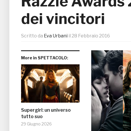
Razzie Awards 2
dei vincitori
Scritto da
Eva Urbani
il
28 Febbraio 2016
More in SPETTACOLO:
Supergirl: un universo
tutto suo
29 Giugno 2026