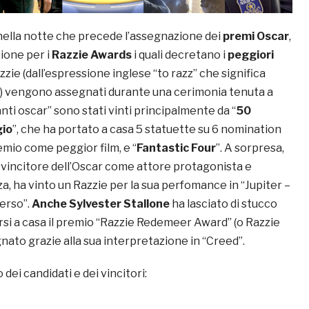
ella notte che precede l’assegnazione dei
premi Oscar
,
zione per i
Razzie Awards
i quali decretano i
peggiori
azzie (dall’espressione inglese “to razz” che significa
”) vengono assegnati durante una cerimonia tenuta a
anti oscar” sono stati vinti principalmente da “
50
gio
”, che ha portato a casa 5 statuette su 6 nomination
remio come peggior film, e “
Fantastic Four
”. A sorpresa,
, vincitore dell’Oscar come attore protagonista e
za, ha vinto un Razzie per la sua perfomance in “Jupiter –
verso”.
Anche Sylvester Stallone
ha lasciato di stucco
rsi a casa il premio “Razzie Redemeer Award” (o Razzie
ato grazie alla sua interpretazione in “Creed”.
o dei candidati e dei vincitori: