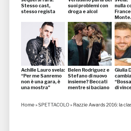
Stesso cast,
suoi problemi con
nulla c
stesso regista
droga e alcol
France
Monte
Achille Lauro svela:
Belen Rodriguez e
Giulia 
“Per me Sanremo
Stefano di nuovo
cambia
non è una gara, è
insieme? Beccati
“Bossa
una mostra”
mentre si baciano
di vinc
Home
»
SPETTACOLO
»
Razzie Awards 2016: la clas