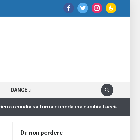
facebook
twitter
instagram
feedburner
DANCE
a condivisa torna di moda ma cambia faccia
4 annifa
Da non perdere