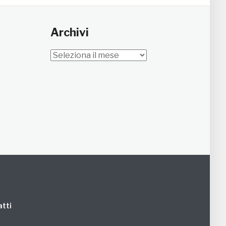
Archivi
Archivi
tti