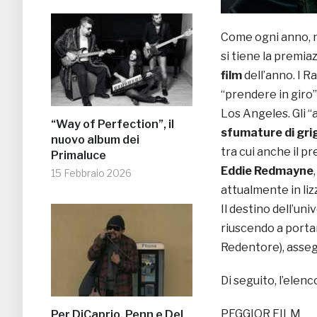
Come ogni anno, n
si tiene la premia
film
dell’anno. I R
“prendere in giro
Los Angeles. Gli “
“Way of Perfection”, il
sfumature di gri
nuovo album dei
tra cui anche il p
Primaluce
Eddie Redmayne
15 Febbraio 2026
attualmente in liz
Il destino dell’uni
riuscendo a porta
Redentore), assegn
Di seguito, l’elenc
PEGGIOR FILM
Per DiCaprio, Penn e Del