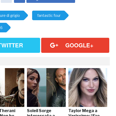
re di grigio
fantastic four
16
TWITTER
GOOGLE+
 Therani
Soleil Sorge
Taylor Mega a
“Non ho
interessata a
Verissimo: “Ero