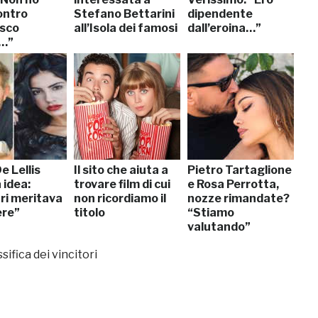
ontro
Stefano Bettarini
dipendente
sco
all’Isola dei famosi
dall’eroina…”
…”
De Lellis
Il sito che aiuta a
Pietro Tartaglione
 idea:
trovare film di cui
e Rosa Perrotta,
ri meritava
non ricordiamo il
nozze rimandate?
ere”
titolo
“Stiamo
valutando”
sifica dei vincitori