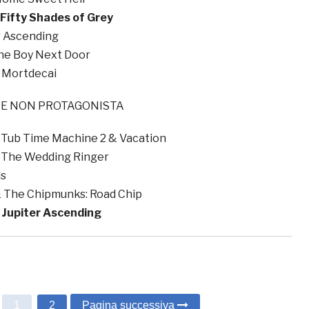
Fifty Shades of Grey
er Ascending
The Boy Next Door
 Mortdecai
RE NON PROTAGONISTA
 Tub Time Machine 2 & Vacation
& The Wedding Ringer
ls
& The Chipmunks: Road Chip
 Jupiter Ascending
1
2
Pagina successiva