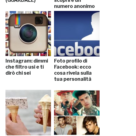
(GUARDALE)
scoprire un
numero anonimo
Instagram: dimmi
Foto profilo di
che filtro usi e ti
Facebook: ecco
dirò chi sei
cosa rivela sulla
tua personalità