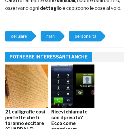
Caratterialmente sono
sensibili
, buoni e belli dentro;
osservano ogni
dettaglio
e capiscono le cose al volo.
cellulare
mani
personalità
POTREBBE INTERESSARTI ANCHE
21 calligrafie così
Ricevi chiamate
perfette che ti
con il privato?
faranno eccitare
Ecco come