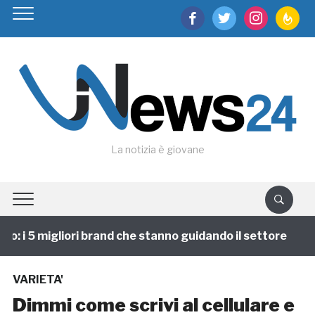
facebook
twitter
instagram
feedburn
La notizia è giovane
 i 5 migliori brand che stanno guidando il settore
1
VARIETA'
Dimmi come scrivi al cellulare e