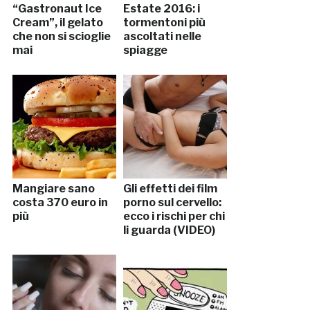
“Gastronaut Ice
Estate 2016: i
Cream”, il gelato
tormentoni più
che non si scioglie
ascoltati nelle
mai
spiagge
Mangiare sano
Gli effetti dei film
costa 370 euro in
porno sul cervello:
più
ecco i rischi per chi
li guarda (VIDEO)