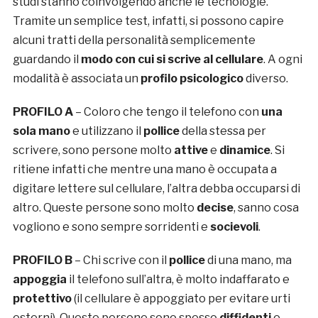
studi stanno coinvolgendo anche le tecnologie.
Tramite un semplice test, infatti, si possono capire
alcuni tratti della personalità semplicemente
guardando il
modo con cui si scrive al cellulare
. A ogni
modalità è associata un
profilo psicologico
diverso.
PROFILO A
– Coloro che tengo il telefono con
una
sola mano
e utilizzano il
pollice
della stessa per
scrivere, sono persone molto
attive
e
dinamice
. Si
ritiene infatti che mentre una mano è occupata a
digitare lettere sul cellulare, l’altra debba occuparsi di
altro. Queste persone sono molto
decise
, sanno cosa
vogliono e sono sempre sorridenti e
socievoli
.
PROFILO B
– Chi scrive con il
pollice
di una mano, ma
appoggia
il telefono sull’altra, è molto indaffarato e
protettivo
(il cellulare è appoggiato per evitare urti
esterni). Queste persone sono spesso
diffidenti
e