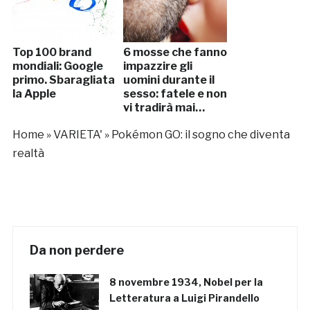
Top 100 brand
6 mosse che fanno
mondiali: Google
impazzire gli
primo. Sbaragliata
uomini durante il
la Apple
sesso: fatele e non
vi tradirà mai…
Home
»
VARIETA'
»
Pokémon GO: il sogno che diventa
realtà
Da non perdere
8 novembre 1934, Nobel per la
Letteratura a Luigi Pirandello