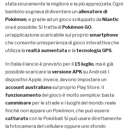
stata sicuramente la migliore e la più apprezzata. Ogni
bambino sognava di diventare un
allenatore di
Pokémon
, e grazie ad un gioco sviluppato da
Niantic
ora è possibile. Si tratta di
Pokémon GO
,
un’applicazione scaricabile sul proprio
smartphone
che consente un’esperienza di gioco interattiva che
utilizza la
realtà aumentata
e la
tecnologia GPS
.
In Italia il lancio è previsto per il
15 luglio
, ma è già
possibile scaricare la
versione APK
su Android. I
dispositivi Apple, invece, devono impostare un
account australiano
sul proprio Play Store. Il
funzionamento
del gioco è molto semplice: basta
camminare
per le strade e i luoghi del mondo reale
finché non appare un Pokémon, che può essere
catturato
con le Pokéball. Si può usare direttamente
la fotocamera del cellulare oppure uno sfondo