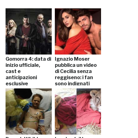
Gomorra 4: data di
Ignazio Moser
inizio ufficiale,
pubblica un video
cast e
di Cecilia senza
anticipazioni
reggiseno: i fan
esclusive
sono indignati