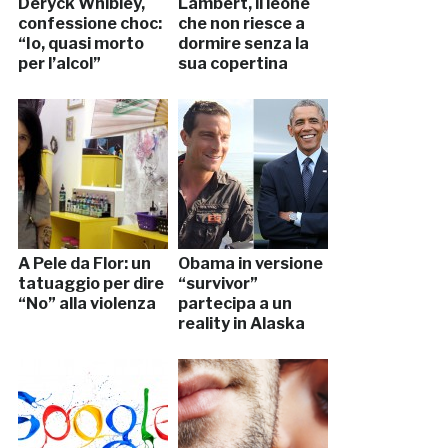
Deryck Whibley,
Lambert, il leone
confessione choc:
che non riesce a
“Io, quasi morto
dormire senza la
per l’alcol”
sua copertina
A Pele da Flor: un
Obama in versione
tatuaggio per dire
“survivor”
“No” alla violenza
partecipa a un
reality in Alaska