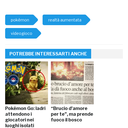
pokémon
realtà aumentata
videogioco
POTREBBE INTERESSARTI ANCHE
Pokémon Go: ladri
“Brucio d’amore
attendono i
per te”, ma prende
giocatori nei
fuoco il bosco
luoghi isolati