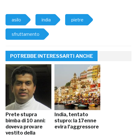
asilo
india
pietre
sfruttamento
POTREBBE INTERESSARTI ANCHE
Prete stupra
India, tentato
bimba di 10 anni:
stupro: la 17enne
doveva provare
evira l’aggressore
vestito della