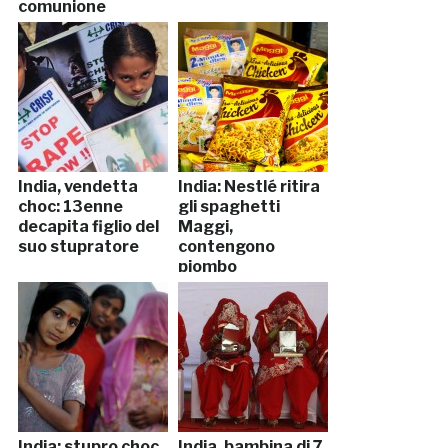
comunione
India, vendetta
India: Nestlé ritira
choc: 13enne
gli spaghetti
decapita figlio del
Maggi,
suo stupratore
contengono
piombo
India: stupro choc
India, bambina di 7