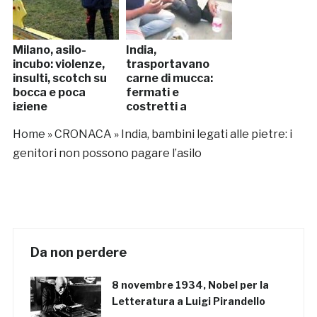
Milano, asilo-
India,
incubo: violenze,
trasportavano
insulti, scotch su
carne di mucca:
bocca e poca
fermati e
igiene
costretti a
mangiarne le feci
Home
»
CRONACA
»
India, bambini legati alle pietre: i
genitori non possono pagare l’asilo
Da non perdere
8 novembre 1934, Nobel per la
Letteratura a Luigi Pirandello