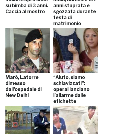
su bimba di 3 anni.
anni stuprata e
Caccia al mostro
sgozzata durante
festa di
matrimonio
Marò, Latorre
“Aiuto, siamo
dimesso
schiavizzati”:
dall’ospedale di
operai lanciano
New Delhi
l’allarme dalle
etichette