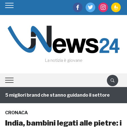
facebook
twitter
instagram
feedburn
La notizia è giovane
 5 migliori brand che stanno guidando il settore
1 an
CRONACA
India, bambini legati alle pietre: i