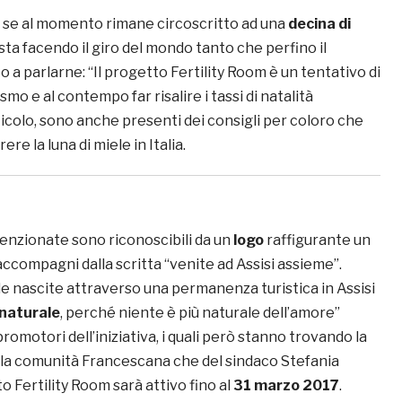
 se al momento rimane circoscritto ad una
decina di
, sta facendo il giro del mondo tanto che perfino il
to a parlarne: “Il progetto Fertility Room è un tentativo di
ismo e al contempo far risalire i tassi di natalità
articolo, sono anche presenti dei consigli per coloro che
re la luna di miele in Italia.
enzionate sono riconoscibili da un
logo
raffigurante un
accompagni dalla scritta “venite ad Assisi assieme”.
e le nascite attraverso una permanenza turistica in Assisi
naturale
, perché niente è più naturale dell’amore”
romotori dell’iniziativa, i quali però stanno trovando la
lla comunità Francescana che del sindaco Stefania
to Fertility Room sarà attivo fino al
31 marzo 2017
.