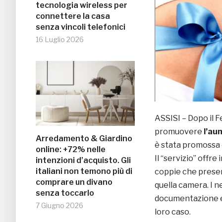
tecnologia wireless per
connettere la casa
senza vincoli telefonici
16 Luglio 2026
ASSISI – Dopo il Fe
promuovere
l’au
Arredamento & Giardino
è stata promossa d
online: +72% nelle
Il “servizio” offre 
intenzioni d’acquisto. Gli
italiani non temono più di
coppie che present
comprare un divano
quella camera. I n
senza toccarlo
documentazione e 
7 Giugno 2026
loro caso.