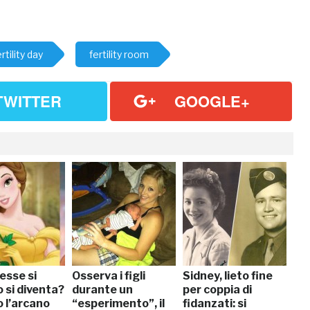
ertility day
fertility room
TWITTER
GOOGLE+
esse si
Osserva i figli
Sidney, lieto fine
 si diventa?
durante un
per coppia di
 l’arcano
“esperimento”, il
fidanzati: si