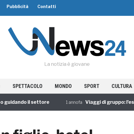
Pubblicità
Contatti
La notizia è giovane
SPETTACOLO
MONDO
SPORT
CULTURA
dando il settore
Viaggi di gruppo: l’esper
1 annofa