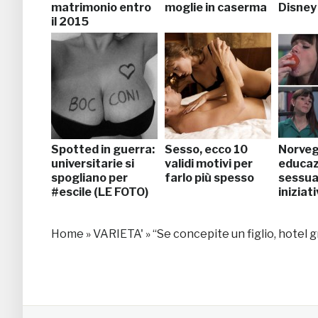
matrimonio entro
moglie in caserma
Disney
il 2015
Spotted in guerra:
Sesso, ecco 10
Norveg
universitarie si
validi motivi per
educaz
spogliano per
farlo più spesso
sessual
#escile (LE FOTO)
iniziat
Home
»
VARIETA'
»
“Se concepite un figlio, hotel gr