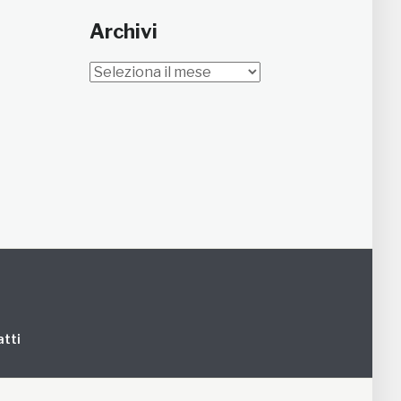
Archivi
Archivi
tti