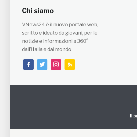
Chi siamo
VNews24 è il nuovo portale web,
scritto e ideato da giovani, per le
notizie e informazioni a 360°
dall’Italia e dal mondo
facebook
twitter
instagram
feedburner
Il