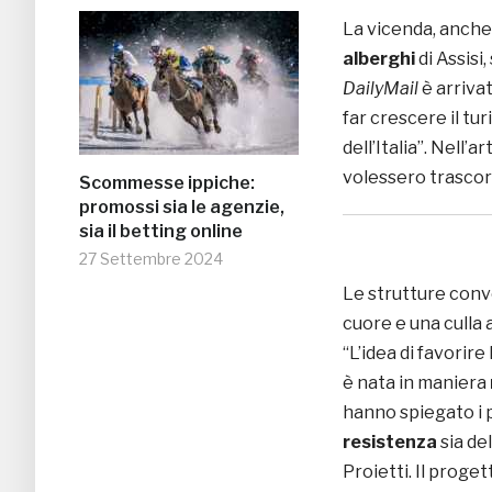
La vicenda, anche
alberghi
di Assisi
DailyMail
è arriva
far crescere il tur
dell’Italia”. Nell’
volessero trascorre
Scommesse ippiche:
promossi sia le agenzie,
sia il betting online
27 Settembre 2024
Le strutture conv
cuore e una culla 
“L’idea di favorir
è nata in maniera
hanno spiegato i p
resistenza
sia de
Proietti. Il proget