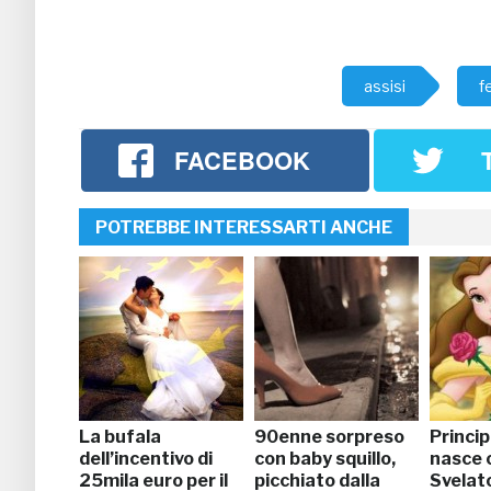
assisi
f
FACEBOOK
POTREBBE INTERESSARTI ANCHE
La bufala
90enne sorpreso
Princip
dell’incentivo di
con baby squillo,
nasce o
25mila euro per il
picchiato dalla
Svelato