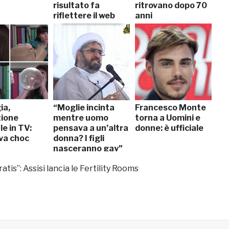
risultato fa
ritrovano dopo 70
riflettere il web
anni
ia,
“Moglie incinta
Francesco Monte
ione
mentre uomo
torna a Uomini e
e in TV:
pensava a un’altra
donne: è ufficiale
iva choc
donna? I figli
nasceranno gay”
atis”: Assisi lancia le Fertility Rooms