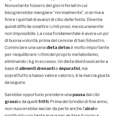
Nonostante fossero dei giorni feriali in cui
bisognerebbe mangiare “normalmente”, si arriva a
finire i quintali di avanzi di cibo delle feste. Diventa
quindi difficile smaltire i chili presi, ma sicuramente
non impossibile. La cosa fondamentale è avere un po’
di buona volontà, prima del cenone di San Silvestro.
Cominciare una sana
dieta detox
è molto importante
per riequilibrare i ritmi del proprio metabolismo,
eliminando i kg in eccesso. Un dieta disintossicante a
base di
alimenti drenanti
e
depurativi
, ma
soprattutto a basso valore calorico, è la marcia giusta
da seguire.
Sarebbe opportuno prendere una
pausa
dai cibi
grassi
e da quelli
fritti
. Prima del brindisi di fine anno,
non nuocerebbe lasciar da parte anche l’
alcol
e
sostituirlo con tanta acqua per aiutare il corpo a