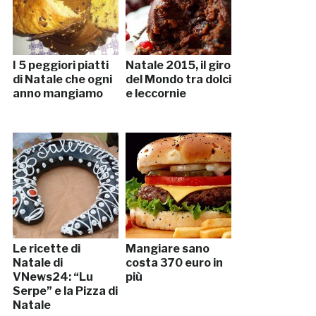
I 5 peggiori piatti
Natale 2015, il giro
di Natale che ogni
del Mondo tra dolci
anno mangiamo
e leccornie
Le ricette di
Mangiare sano
Natale di
costa 370 euro in
VNews24: “Lu
più
Serpe” e la Pizza di
Natale