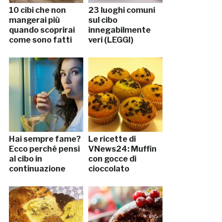
10 cibi che non
23 luoghi comuni
mangerai più
sul cibo
quando scoprirai
innegabilmente
come sono fatti
veri (LEGGI)
Hai sempre fame?
Le ricette di
Ecco perché pensi
VNews24: Muffin
al cibo in
con gocce di
continuazione
cioccolato