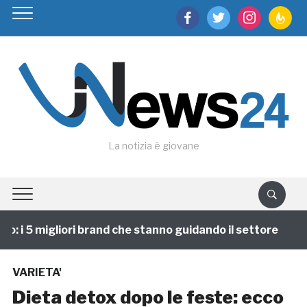
facebook
twitter
instagram
feedburn
La notizia è giovane
 i 5 migliori brand che stanno guidando il settore
1 
VARIETA'
Dieta detox dopo le feste: ecco