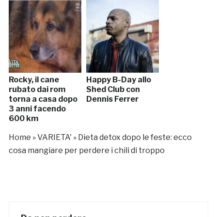
Rocky, il cane
Happy B-Day allo
rubato dai rom
Shed Club con
torna a casa dopo
Dennis Ferrer
3 anni facendo
600 km
Home
»
VARIETA'
»
Dieta detox dopo le feste: ecco
cosa mangiare per perdere i chili di troppo