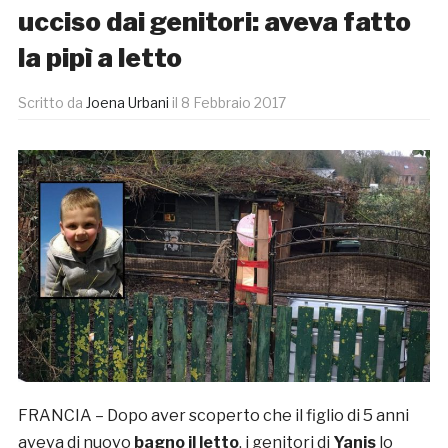
ucciso dai genitori: aveva fatto
la pipì a letto
Scritto da
Joena Urbani
il
8 Febbraio 2017
FRANCIA – Dopo aver scoperto che il figlio di 5 anni
aveva di nuovo
bagno il letto
, i genitori di
Yanis
lo