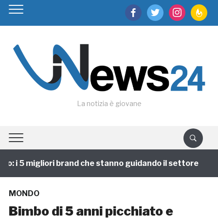
facebook
twitter
instagram
feedburn
La notizia è giovane
 i 5 migliori brand che stanno guidando il settore
1
MONDO
Bimbo di 5 anni picchiato e