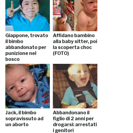
Giappone, trovato
Affidano bambino
il bimbo
alla baby sitter, poi
abbandonato per
la scoperta choc
punizione nel
(FOTO)
bosco
Jack, il bimbo
Abbandonano il
sopravissuto ad
figlio di 2 anni per
un aborto
drogarsi: arrestati
i genitori