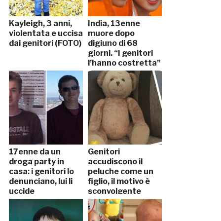
Kayleigh, 3 anni,
India, 13enne
violentata e uccisa
muore dopo
dai genitori (FOTO)
digiuno di 68
giorni. “I genitori
l’hanno costretta”
17enne da un
Genitori
droga party in
accudiscono il
casa: i genitori lo
peluche come un
denunciano, lui li
figlio, il motivo è
uccide
sconvolgente