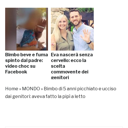
Bimbo beve e fuma
Eva nascerà senza
spinto dal padre:
cervello: ecco la
video choc su
scelta
Facebook
commovente dei
genitori
Home
»
MONDO
»
Bimbo di 5 anni picchiato e ucciso
dai genitori: aveva fatto la pipì a letto