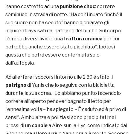
hanno costretto ad una
punizione choc
: correre
seminudo in strada di notte. “Ha continuato finché il
suo cuore non ha ceduto” hanno dichiarato gli
inquirenti avvisati dal patrigno del bimbo. Sul corpo
c’erano diversi lividi e una
frattura cranica
per cui
potrebbe anche essere stato picchiato”. Ipotesi
questa che potrà essere confermata solo
dall’autopsia.
Ad allertare i soccorsi intorno alle 2:30 è stato il
patrigno
di Yanis che lo seguiva con la bicicletta
durante la sua corsa. “Lo abbiamo punito facendolo
correre all’aperto per aver bagnato il letto per
l’ennesima volta – ha spiegato – È caduto ed è privo di
sensi”. Ambulanza e polizia si sono precipitati nei
pressi di un
canale
a Aire-sur-la-Lys, come indicato dal
30enne, ma al loro arrivo Yanis era già morto. Secondo