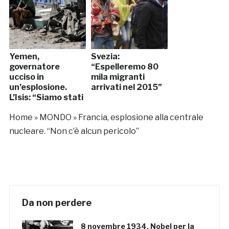
Yemen,
Svezia:
governatore
“Espelleremo 80
ucciso in
mila migranti
un’esplosione.
arrivati nel 2015”
L’Isis: “Siamo stati
noi”
Home
»
MONDO
»
Francia, esplosione alla centrale
nucleare. “Non c’è alcun pericolo”
Da non perdere
8 novembre 1934, Nobel per la