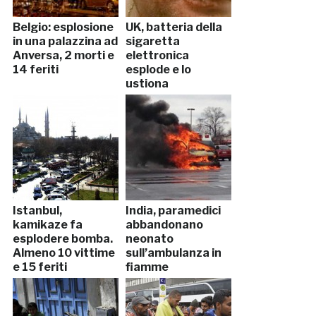
Belgio: esplosione
UK, batteria della
in una palazzina ad
sigaretta
Anversa, 2 morti e
elettronica
14 feriti
esplode e lo
ustiona
Istanbul,
India, paramedici
kamikaze fa
abbandonano
esplodere bomba.
neonato
Almeno 10 vittime
sull’ambulanza in
e 15 feriti
fiamme