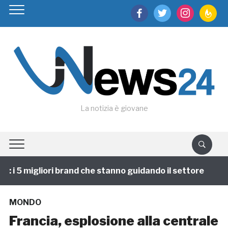
facebook
twitter
instagram
feedburn
La notizia è giovane
i 5 migliori brand che stanno guidando il settore
1 
MONDO
Francia, esplosione alla centrale