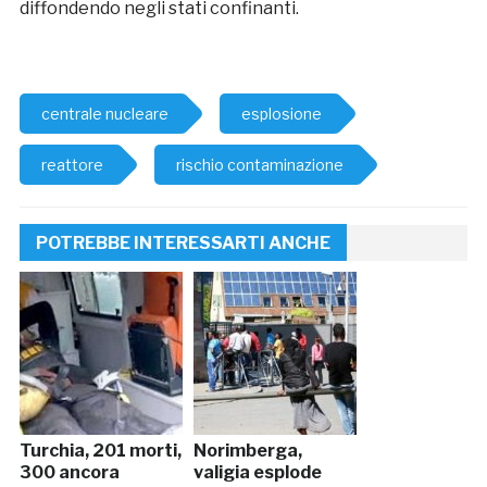
diffondendo negli stati confinanti.
centrale nucleare
esplosione
reattore
rischio contaminazione
POTREBBE INTERESSARTI ANCHE
Turchia, 201 morti,
Norimberga,
300 ancora
valigia esplode