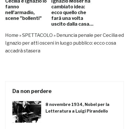
Cecilia e Ignazio lo
Ignazio Moser ha
fanno
cambiato idea:
nell’armadio,
ecco quello che
scene ”bollenti”
farà una volta
uscito dalla casa…
[VIDEO]
Home
»
SPETTACOLO
»
Denuncia penale per Cecilia ed
Ignazio per atti osceni in luogo pubblico: ecco cosa
accadrà stasera
Da non perdere
8 novembre 1934, Nobel per la
Letteratura a Luigi Pirandello