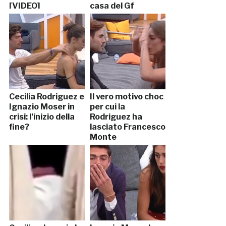
[VIDEO]
casa del Gf
Cecilia Rodriguez e
Il vero motivo choc
Ignazio Moser in
per cui la
crisi: l’inizio della
Rodriguez ha
fine?
lasciato Francesco
Monte