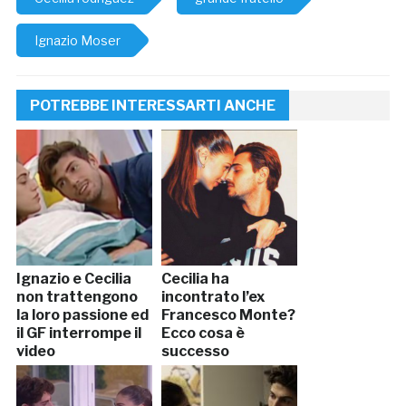
Ignazio Moser
POTREBBE INTERESSARTI ANCHE
Ignazio e Cecilia
Cecilia ha
non trattengono
incontrato l’ex
la loro passione ed
Francesco Monte?
il GF interrompe il
Ecco cosa è
video
successo