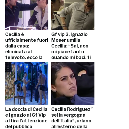
Cecilia è
Gf vip 2, Ignazio
ufficialmente fuori
Moser umilia
dalla casa:
Cecilia: “Sai, non
eliminata al
mi piace tanto
televoto, ecco la
quando mi baci, ti
reazione di Ignazio
reputo brava
invece a fare…”
La doccia di Cecilia
Cecilia Rodriguez ”
e Ignazio al Gf Vip
sei la vergogna
attira l’attenzione
dell’Italia”, urlano
del pubblico
all’esterno della