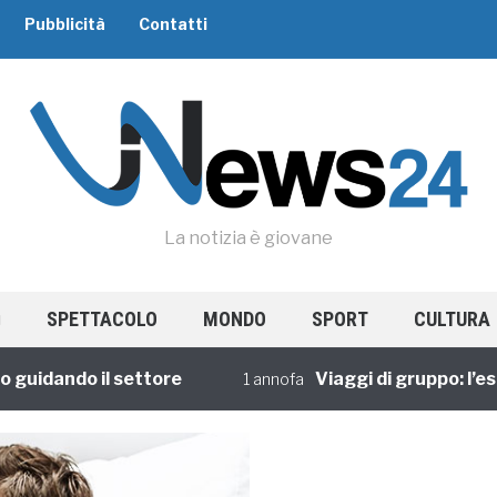
Pubblicità
Contatti
La notizia è giovane
SPETTACOLO
MONDO
SPORT
CULTURA
idando il settore
Viaggi di gruppo: l’esper
1 annofa