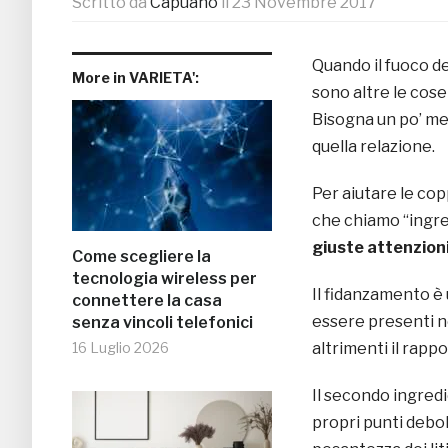
Scritto da
Capuano
il
23 Novembre 2017
Quando il fuoco de
More in VARIETA':
sono altre le cos
Bisogna un po’ met
quella relazione.
Per aiutare le cop
che chiamo “ingred
giuste attenzioni
Come scegliere la
tecnologia wireless per
Il fidanzamento è
connettere la casa
essere presenti ne
senza vincoli telefonici
16 Luglio 2026
altrimenti il rappo
Il secondo ingred
propri punti deboli