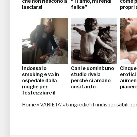
che non riescono a
“Ti amo, mi rendi
come p
lasciarsi
felice”
propri 
Indossa lo
Cani e uomini: uno
Cinque
smoking e va in
studio rivela
erotici
ospedale dalla
perchè ci amano
aument
moglie per
così tanto
piacer
festeggiare il
57esimo
Home
»
VARIETA'
»
6 ingredienti indispensabili pe
anniversario