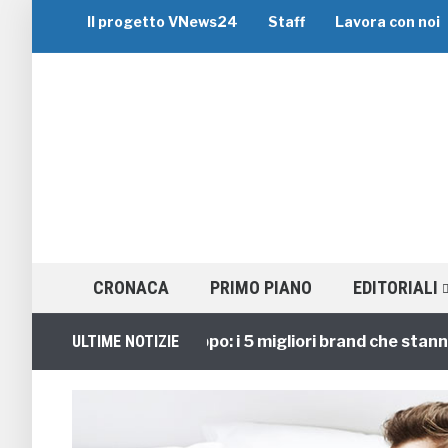
Il progetto VNews24
Staff
Lavora con noi
CRONACA
PRIMO PIANO
EDITORIALI
Viaggi di Gruppo: i 5 migliori brand che stanno gu
ULTIME NOTIZIE