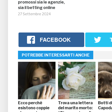
promossi sia le agenzie,
sia il betting online
27 Settembre 2024
FACEBOOK
POTREBBE INTERESSARTI ANCHE
Ecco perché
Trova una lettera
Botti d
esistono coppie
del marito morto:
Capoda