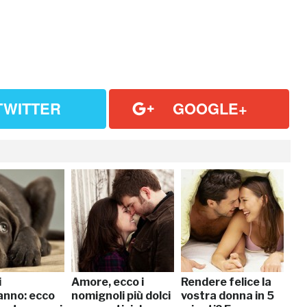
TWITTER
GOOGLE+
i
Amore, ecco i
Rendere felice la
nno: ecco
nomignoli più dolci
vostra donna in 5