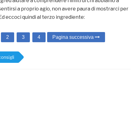
igi ed aiutare a comprendere i limiti di chi abbiamo a
sentirsi a proprio agio, non avere paura di mostrarci per
Ed eccoci quindi al terzo ingrediente:
2
3
4
Pagina successiva
consigli