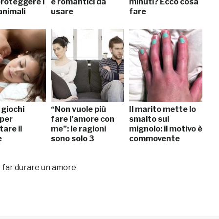
roteggere i
e romantici da
minuti? Ecco cosa
animali
usare
fare
 giochi
“Non vuole più
Il marito mette lo
 per
fare l’amore con
smalto sul
are il
me”: le ragioni
mignolo: il motivo è
e
sono solo 3
commovente
r far durare un amore