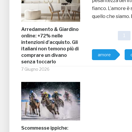
pesantezza dei lit
fianco. L’amore è 
quello che siamo. 
Arredamento & Giardino
online: +72% nelle
1
intenzioni d’acquisto. Gli
italiani non temono più di
amore
comprare un divano
senza toccarlo
7 Giugno 2026
Scommesse ippiche: