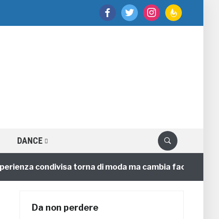
facebook
twitter
instagram
feedburner
DANCE
ienza condivisa torna di moda ma cambia faccia
4 an
Da non perdere