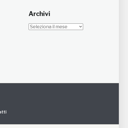
Archivi
Archivi
tti