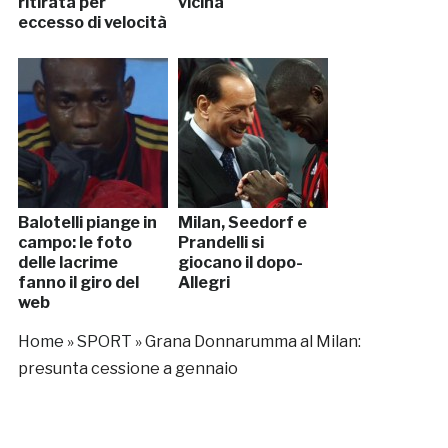
ritirata per
vicina
eccesso di velocità
Balotelli piange in
Milan, Seedorf e
campo: le foto
Prandelli si
delle lacrime
giocano il dopo-
fanno il giro del
Allegri
web
Home
»
SPORT
»
Grana Donnarumma al Milan:
presunta cessione a gennaio