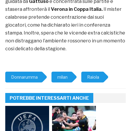
guidata da
Gattuso
è concentrata sulle partite e
stasera affronterà il
Verona in Coppa Italia.
Il mister
calabrese pretende concentrazione dai suoi
giocatori, come ha dichiarato ieri in conferenza
stampa. Inoltre, spera che le vicende extra calcistiche
non distraggano l’ambiente rossonero in un momento
cosi delicato della stagione.
Donnarumma
milan
Raiola
POTREBBE INTERESSARTI ANCHE