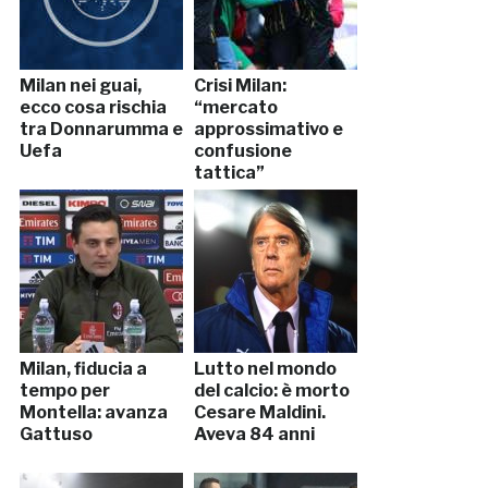
Milan nei guai,
Crisi Milan:
ecco cosa rischia
“mercato
tra Donnarumma e
approssimativo e
Uefa
confusione
tattica”
Milan, fiducia a
Lutto nel mondo
tempo per
del calcio: è morto
Montella: avanza
Cesare Maldini.
Gattuso
Aveva 84 anni