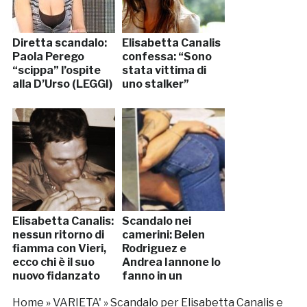
Diretta scandalo:
Elisabetta Canalis
Paola Perego
confessa: “Sono
“scippa” l’ospite
stata vittima di
alla D’Urso (LEGGI)
uno stalker”
Elisabetta Canalis:
Scandalo nei
nessun ritorno di
camerini: Belen
fiamma con Vieri,
Rodriguez e
ecco chi è il suo
Andrea Iannone lo
nuovo fidanzato
fanno in un
negozio…
Home
»
VARIETA'
»
Scandalo per Elisabetta Canalis e