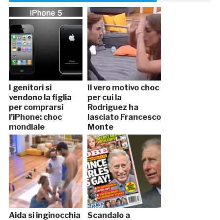
I genitori si
Il vero motivo choc
vendono la figlia
per cui la
per comprarsi
Rodriguez ha
l’iPhone: choc
lasciato Francesco
mondiale
Monte
Aida si inginocchia
Scandalo a