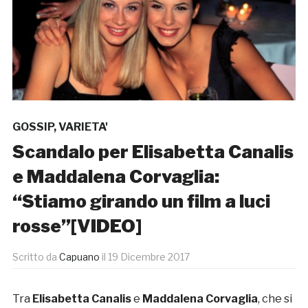
GOSSIP
,
VARIETA'
Scandalo per Elisabetta Canalis
e Maddalena Corvaglia:
“Stiamo girando un film a luci
rosse”[VIDEO]
Scritto da
Capuano
il
19 Dicembre 2017
Tra
Elisabetta Canalis
e
Maddalena Corvaglia
, che si