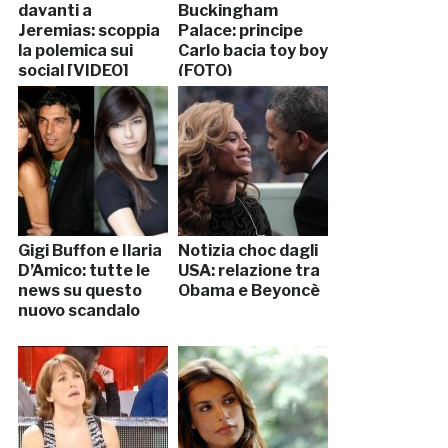
davanti a
Buckingham
Jeremias: scoppia
Palace: principe
la polemica sui
Carlo bacia toy boy
social [VIDEO]
(FOTO)
Gigi Buffon e Ilaria
Notizia choc dagli
D’Amico: tutte le
USA: relazione tra
news su questo
Obama e Beyoncè
nuovo scandalo