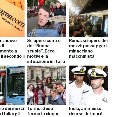
, nuovo
Sciopero contro
Roma, sciopero dei
di
ddl “Buona
mezzi: passeggeri
mento a
scuola”. Ecco i
minacciano
 il secondo il
motivi e la
macchinista
situazione in Italia
ro dei mezzi
Torino, Gesù
India, ammesso
 Italia: gli
fermato cinque
ricorso dei marò.