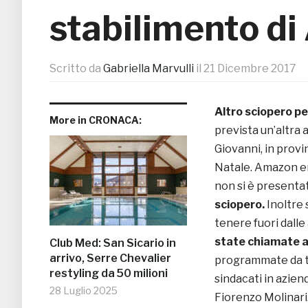
stabilimento d
Scritto da
Gabriella Marvulli
il
21 Dicembre 2017
Altro sciopero p
More in CRONACA:
prevista un’altra 
Giovanni, in provi
Natale. Amazon er
non si è presenta
sciopero.
Inoltre 
tenere fuori dalle
state chiamate an
Club Med: San Sicario in
arrivo, Serre Chevalier
programmate da t
restyling da 50 milioni
sindacati in aziend
28 Luglio 2025
Fiorenzo Molinari. 