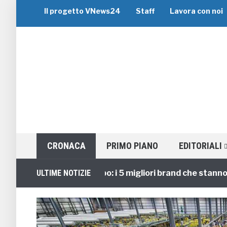
Il progetto VNews24
Staff
Lavora con noi
CRONACA
PRIMO PIANO
EDITORIALI
Viaggi di Gruppo: i 5 migliori brand che stanno guida
ULTIME NOTIZIE