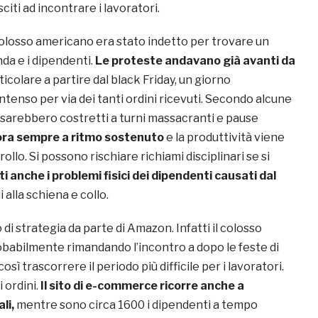
citi ad incontrare i lavoratori.
 colosso americano era stato indetto per trovare un
nda e i dipendenti.
Le proteste andavano già avanti da
ticolare a partire dal black Friday, un giorno
tenso per via dei tanti ordini ricevuti. Secondo alcune
i sarebbero costretti a turni massacranti e pause
vora sempre a ritmo sostenuto
e la produttività viene
ollo. Si possono rischiare richiami disciplinari se si
i anche i problemi fisici dei dipendenti causati dal
i alla schiena e collo.
 di strategia da parte di Amazon. Infatti il colosso
babilmente rimandando l’incontro a dopo le feste di
osì trascorrere il periodo più difficile per i lavoratori.
 ordini.
Il sito di e-commerce ricorre anche a
li,
mentre sono circa 1600 i dipendenti a tempo