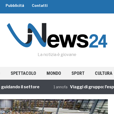
Pubblicità
Contatti
La notizia è giovane
SPETTACOLO
MONDO
SPORT
CULTURA
ndo il settore
Viaggi di gruppo: l’esperie
1 annofa