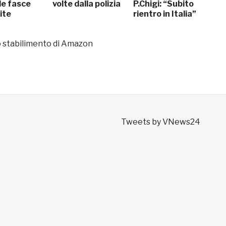
 le fasce
volte dalla polizia
P.Chigi: “Subito
ite
rientro in Italia”
o stabilimento di Amazon
Tweets by VNews24