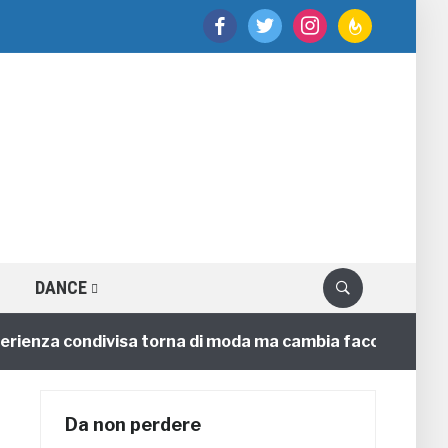
facebook
twitter
instagram
feedburner
DANCE
nza condivisa torna di moda ma cambia faccia
4 annif
Da non perdere