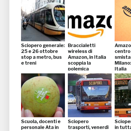
Sciopero generale:
Braccialetti
Amazon
25 e 26 ottobre
wireless di
centro 
stop a metro, bus
Amazon, in Italia
smista
e treni
scoppia la
Milano:
polemica
Italia
Scuola, docenti e
Sciopero
Sciope
personale Ata in
trasporti, venerdì
in tutta