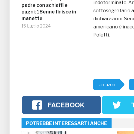
indeterminato. Anc
padre con schiaffi e
sottosegretario al
pugni: 18enne finisce in
manette
dichiarazioni. Se
15 Luglio 2024
americano è inacce
Poletti.
amazon
FACEBOOK
POTREBBE INTERESSARTI ANCHE