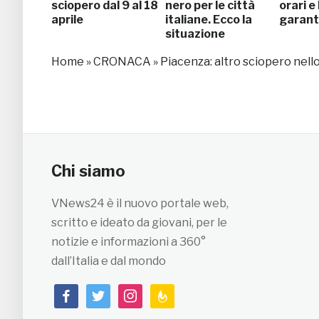
sciopero dal 9 al 18
nero per le città
orari e
aprile
italiane. Ecco la
garant
situazione
Home
»
CRONACA
»
Piacenza: altro sciopero nell
Chi siamo
VNews24 è il nuovo portale web,
scritto e ideato da giovani, per le
notizie e informazioni a 360°
dall’Italia e dal mondo
facebook
twitter
instagram
feedburner