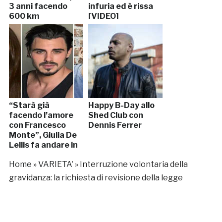
3 anni facendo
infuria ed è rissa
600 km
[VIDEO]
“Starà già
Happy B-Day allo
facendo l’amore
Shed Club con
con Francesco
Dennis Ferrer
Monte”, Giulia De
Lellis fa andare in
crisi Ignazio
Home
»
VARIETA'
»
Interruzione volontaria della
gravidanza: la richiesta di revisione della legge