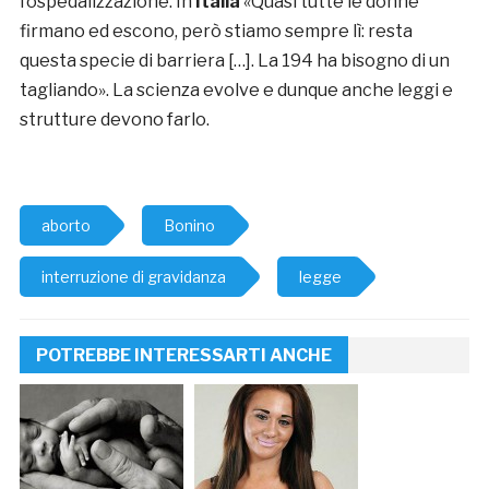
l’ospedalizzazione. In
Italia
«Quasi tutte le donne
firmano ed escono, però stiamo sempre lì: resta
questa specie di barriera […]. La 194 ha bisogno di un
tagliando». La scienza evolve e dunque anche leggi e
strutture devono farlo.
aborto
Bonino
interruzione di gravidanza
legge
POTREBBE INTERESSARTI ANCHE