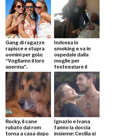
Gang di ragazze
Indossa lo
rapisce e stupra
smoking e va in
uomini per gola:
ospedale dalla
“Vogliamo il loro
moglie per
sperma”.
festeggiare il
Arrestate
57esimo
anniversario
Rocky, il cane
Ignazio e Ivana
rubato dai rom
fanno la doccia
torna a casa dopo
insieme: Cecilia si