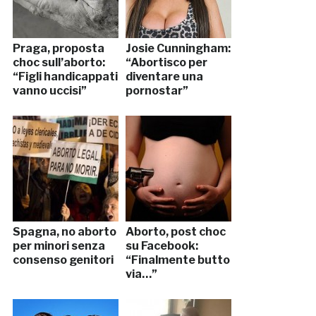
Praga, proposta
Josie Cunningham:
choc sull’aborto:
“Abortisco per
“Figli handicappati
diventare una
vanno uccisi”
pornostar”
Spagna, no aborto
Aborto, post choc
per minori senza
su Facebook:
consenso genitori
“Finalmente butto
via…”