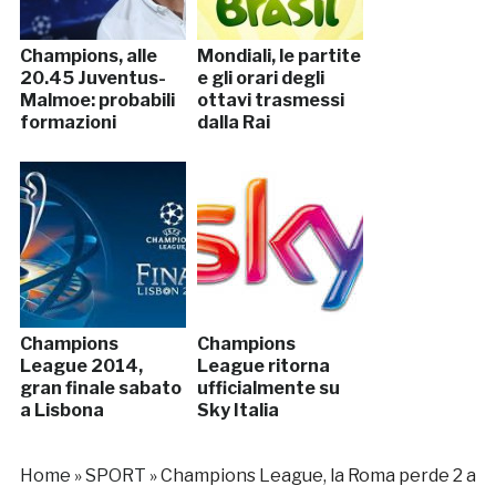
Champions, alle
Mondiali, le partite
20.45 Juventus-
e gli orari degli
Malmoe: probabili
ottavi trasmessi
formazioni
dalla Rai
Champions
Champions
League 2014,
League ritorna
gran finale sabato
ufficialmente su
a Lisbona
Sky Italia
Home
»
SPORT
»
Champions League, la Roma perde 2 a