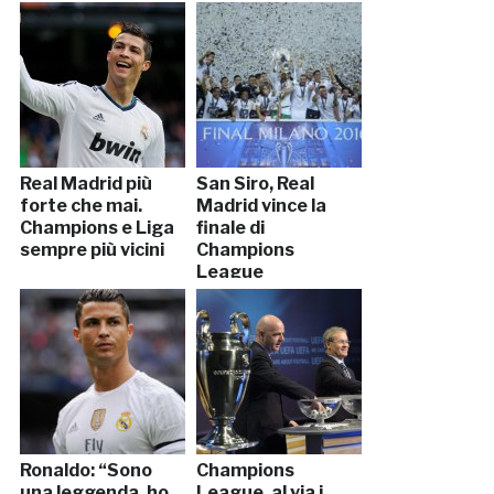
Real Madrid più
San Siro, Real
forte che mai.
Madrid vince la
Champions e Liga
finale di
sempre più vicini
Champions
League
Ronaldo: “Sono
Champions
una leggenda, ho
League, al via i