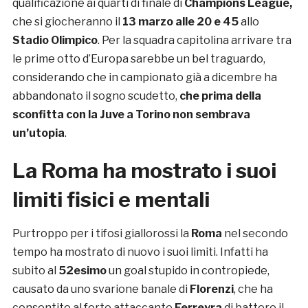
qualificazione ai quarti di finale di
Champions League,
che si giocheranno il
13 marzo alle 20 e 45
allo
Stadio Olimpico
. Per la squadra capitolina arrivare tra
le prime otto d’Europa sarebbe un bel traguardo,
considerando che in campionato già a dicembre ha
abbandonato il sogno scudetto,
che prima della
sconfitta con la Juve a Torino non sembrava
un’utopia
.
La Roma ha mostrato i suoi
limiti fisici e mentali
Purtroppo per i tifosi giallorossi la
Roma
nel secondo
tempo ha mostrato di nuovo i suoi limiti. Infatti ha
subito al
52esimo
un goal stupido in contropiede,
causato da uno svarione banale di
Florenzi
, che ha
consentito al forte attaccante
Ferreyra
di battere il