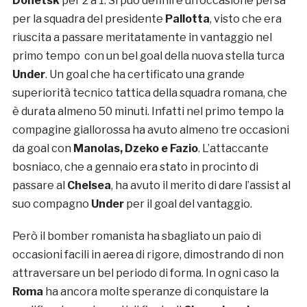
Donetsk
per 2 a 1. Si può definire un’occasione persa
per la squadra del presidente
Pallotta
, visto che era
riuscita a passare meritatamente in vantaggio nel
primo tempo con un bel goal della nuova stella turca
Under
. Un goal che ha certificato una grande
superiorità tecnico tattica della squadra romana, che
è durata almeno 50 minuti. Infatti nel primo tempo la
compagine giallorossa ha avuto almeno tre occasioni
da goal con
Manolas, Dzeko e Fazio
. L’attaccante
bosniaco, che a gennaio era stato in procinto di
passare al
Chelsea
, ha avuto il merito di dare l’assist al
suo compagno
Under
per il goal del vantaggio.
Però il bomber romanista ha sbagliato un paio di
occasioni facili in aerea di rigore, dimostrando di non
attraversare un bel periodo di forma. In ogni caso la
Roma
ha ancora molte speranze di conquistare la