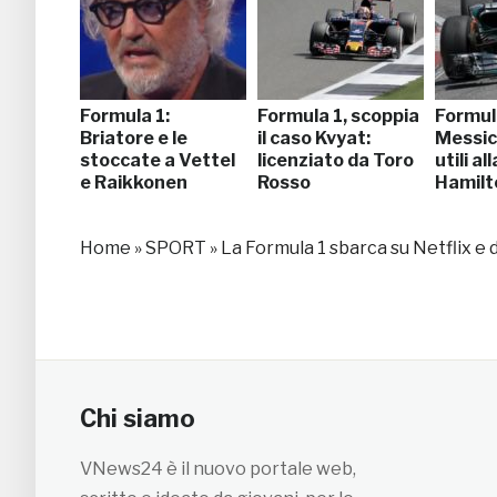
Formula 1:
Formula 1, scoppia
Formul
Briatore e le
il caso Kvyat:
Messico
stoccate a Vettel
licenziato da Toro
utili al
e Raikkonen
Rosso
Hamilt
Home
»
SPORT
»
La Formula 1 sbarca su Netflix e 
Chi siamo
VNews24 è il nuovo portale web,