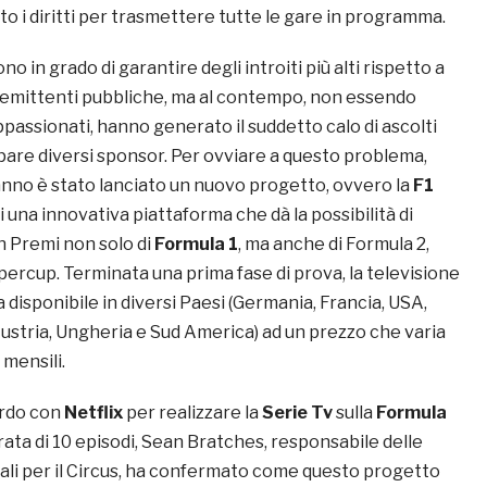
o i diritti per trasmettere tutte le gare in programma.
sono in grado di garantire degli introiti più alti rispetto a
le emittenti pubbliche, ma al contempo, non essendo
i appassionati, hanno generato il suddetto calo di ascolti
pare diversi sponsor. Per ovviare a questo problema,
anno è stato lanciato un nuovo progetto, ovvero la
F1
 di una innovativa piattaforma che dà la possibilità di
an Premi non solo di
Formula 1
, ma anche di Formula 2,
ercup. Terminata una prima fase di prova, la televisione
a disponibile in diversi Paesi (Germania, Francia, USA,
Austria, Ungheria e Sud America) ad un prezzo che varia
o mensili.
ordo con
Netflix
per realizzare la
Serie Tv
sulla
Formula
rata di 10 episodi, Sean Bratches, responsabile delle
ali per il Circus, ha confermato come questo progetto