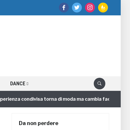
facebook
twitter
instagram
feedburner
DANCE
enza condivisa torna di moda ma cambia faccia
4 anni
Da non perdere