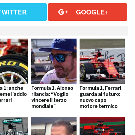
TWITTER
GOOGLE+
a 1: anche
Formula 1, Alonso
Formula 1, Ferrari
 teme l’addio
rilancia: “Voglio
guarda al futuro:
errari
vincere il terzo
nuovo capo
mondiale”
motore termico