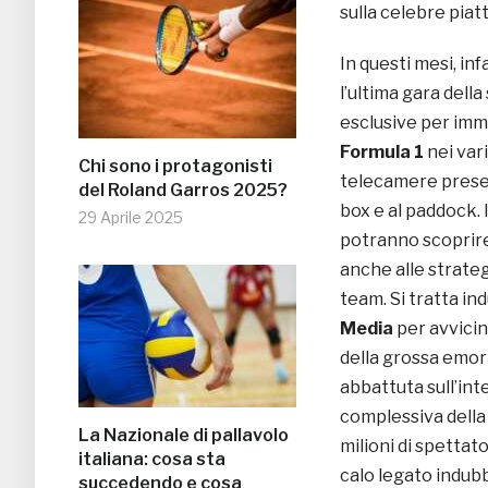
sulla celebre piat
In questi mesi, in
l’ultima gara della
esclusive per imm
Formula 1
nei var
Chi sono i protagonisti
telecamere present
del Roland Garros 2025?
box e al paddock. I
29 Aprile 2025
potranno scoprire 
anche alle strateg
team. Si tratta i
Media
per avvicin
della grossa emorr
abbattuta sull’in
complessiva della
La Nazionale di pallavolo
milioni di spettato
italiana: cosa sta
calo legato indub
succedendo e cosa