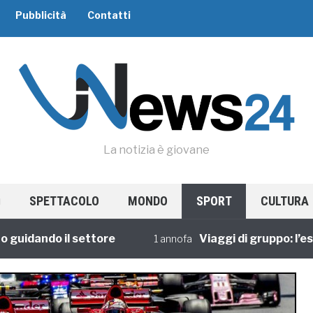
Pubblicità
Contatti
La notizia è giovane
SPETTACOLO
MONDO
SPORT
CULTURA
ando il settore
Viaggi di gruppo: l’esperi
1 annofa