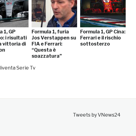
a 1, GP
Formula 1, furia
Formula 1, GP Cina:
: i risultati
Jos Verstappen su
Ferrari e il rischio
la vittoria di
FIA e Ferrari:
sottosterzo
on
“Questa è
spazzatura”
diventa Serie Tv
Tweets by VNews24