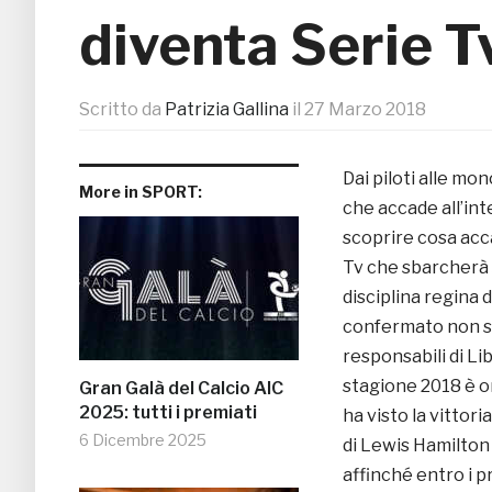
diventa Serie T
Scritto da
Patrizia Gallina
il
27 Marzo 2018
Dai piloti alle mon
More in SPORT:
che accade all’in
scoprire cosa acca
Tv che sbarcherà
disciplina regina d
confermato non so
responsabili di Lib
stagione 2018 è or
Gran Galà del Calcio AIC
2025: tutti i premiati
ha visto la vittori
6 Dicembre 2025
di Lewis Hamilton e
affinché entro i p