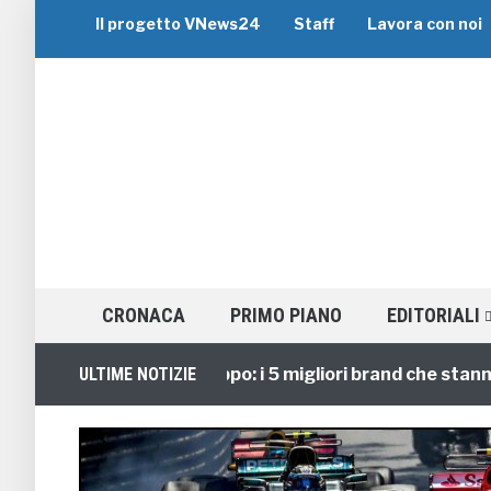
Il progetto VNews24
Staff
Lavora con noi
CRONACA
PRIMO PIANO
EDITORIALI
Viaggi di Gruppo: i 5 migliori brand che stanno guid
ULTIME NOTIZIE