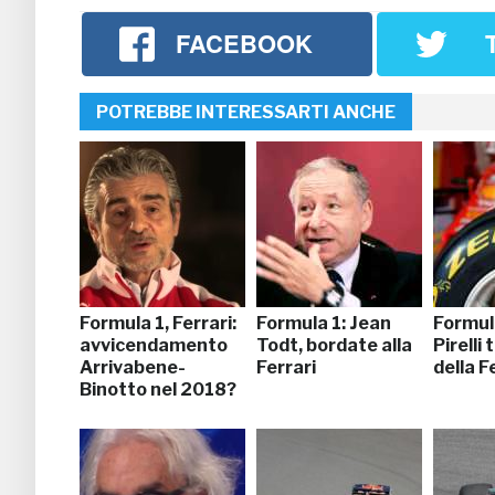
FACEBOOK
POTREBBE INTERESSARTI ANCHE
Formula 1, Ferrari:
Formula 1: Jean
Formul
avvicendamento
Todt, bordate alla
Pirelli
Arrivabene-
Ferrari
della F
Binotto nel 2018?