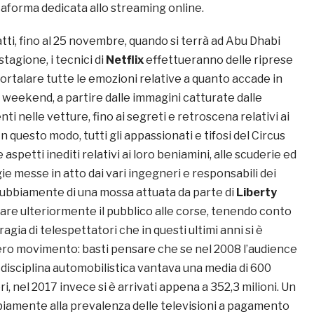
taforma dedicata allo streaming online.
fatti, fino al 25 novembre, quando si terrà ad Abu Dhabi
 stagione, i tecnici di
Netflix
effettueranno delle riprese
ortalare tutte le emozioni relative a quanto accade in
i weekend, a partire dalle immagini catturate dalle
i nelle vetture, fino ai segreti e retroscena relativi ai
n questo modo, tutti gli appassionati e tifosi del Circus
aspetti inediti relativi ai loro beniamini, alle scuderie ed
ie messe in atto dai vari ingegneri e responsabili dei
ndubbiamente di una mossa attuata da parte di
Liberty
are ulteriormente il pubblico alle corse, tenendo conto
agia di telespettatori che in questi ultimi anni si è
tero movimento: basti pensare che se nel 2008 l’audience
 disciplina automobilistica vantava una media di 600
ri, nel 2017 invece si è arrivati appena a 352,3 milioni. Un
biamente alla prevalenza delle televisioni a pagamento