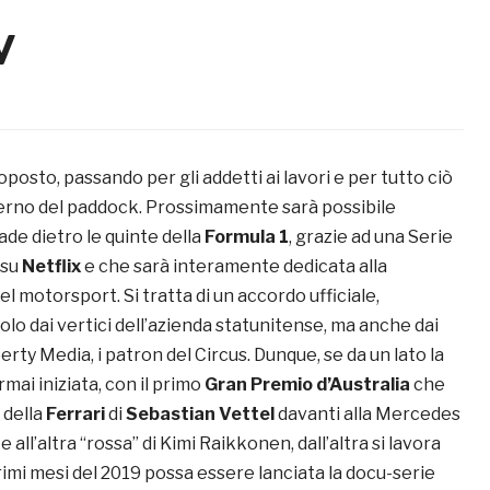
v
oposto, passando per gli addetti ai lavori e per tutto ciò
terno del paddock. Prossimamente sarà possibile
de dietro le quinte della
Formula 1
, grazie ad una Serie
 su
Netflix
e che sarà interamente dedicata alla
el motorsport. Si tratta di un accordo ufficiale,
lo dai vertici dell’azienda statunitense, ma anche dai
erty Media, i patron del Circus. Dunque, se da un lato la
mai iniziata, con il primo
Gran Premio d’Australia
che
a della
Ferrari
di
Sebastian Vettel
davanti alla Mercedes
 all’altra “rossa” di Kimi Raikkonen, dall’altra si lavora
rimi mesi del 2019 possa essere lanciata la docu-serie