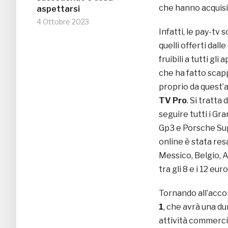
che hanno acquisit
aspettarsi
4 Ottobre 2023
Infatti, le pay-tv 
quelli offerti dal
fruibili a tutti gl
che ha fatto scap
proprio da quest’
TV Pro
. Si tratta
seguire tutti i Gr
Gp3 e Porsche Sup
online è stata res
Messico, Belgio, 
tra gli 8 e i 12 eur
Tornando all’acc
1
, che avrà una du
attività commerci