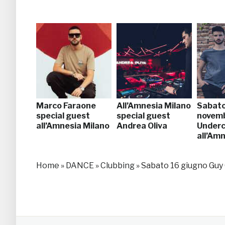
Marco Faraone
All’Amnesia Milano
Sabato
special guest
special guest
novem
all’Amnesia Milano
Andrea Oliva
Underc
all’Am
Home
»
DANCE
»
Clubbing
»
Sabato 16 giugno Guy G