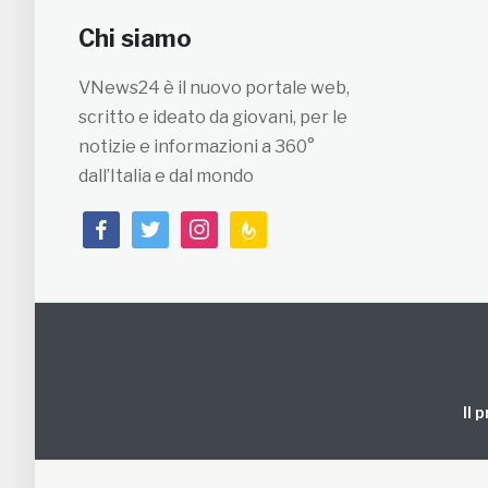
Chi siamo
VNews24 è il nuovo portale web,
scritto e ideato da giovani, per le
notizie e informazioni a 360°
dall’Italia e dal mondo
facebook
twitter
instagram
feedburner
Il