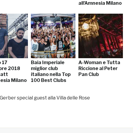
all’Amnesia Milano
 17
Baia Imperiale
A-Woman e Tutta
bre 2018
miglior club
Riccione al Peter
att
italiano nella Top
Pan Club
nesia Milano
100 Best Clubs
erber special guest alla Villa delle Rose