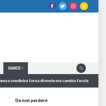
facebook
twitter
instagram
feedburner
DANCE
a condivisa torna di moda ma cambia faccia
4 annifa
Da non perdere