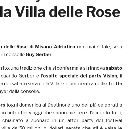
la Villa delle Rose
la delle Rose di Misano Adriatico
non mai è tale, se a
 in consolle
Guy Gerber
.
rito, una tradizione che si conferma e si rinnova
sabato
, quando Gerber è l’
ospite speciale del party Vision
, il
a dei sabato sera della Villa. Gerber rientra nella stretta
ayer della consolle.
rs
(ogni domenica al Destino) è uno dei più celebrati a
 sono autentici viaggi che sanno mettere d’accordo tutti,
chiamato a suonare in un after party del festival
villa da 50 milioni di dollari, serata che gli è valsa le