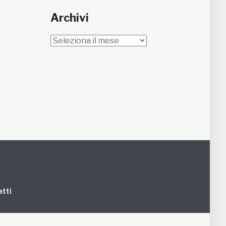
Archivi
Archivi
tti