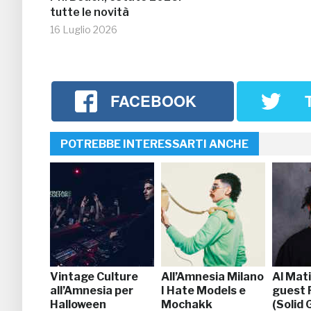
tutte le novità
16 Luglio 2026
FACEBOOK
POTREBBE INTERESSARTI ANCHE
Vintage Culture
All’Amnesia Milano
Al Mati
all’Amnesia per
I Hate Models e
guest
Halloween
Mochakk
(Solid 