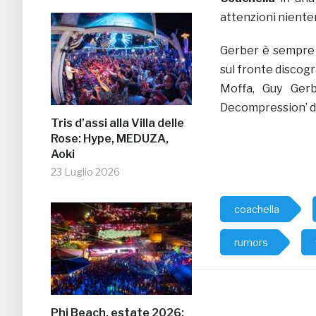
attenzioni niente
Gerber è sempre 
sul fronte discog
Moffa, Guy Ger
Decompression’ d
Tris d’assi alla Villa delle
Rose: Hype, MEDUZA,
Aoki
23 Luglio 2026
coachella
rumors
Phi Beach, estate 2026: