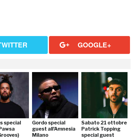
TWITTER
GOOGLE+
s special
Gordo special
Sabato 21 ottobre
 Pawsa
guest all’Amnesia
Patrick Topping
Grooves)
Milano
special guest