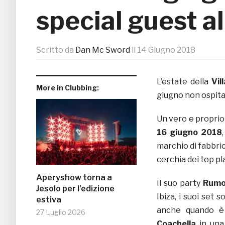
special guest al
Scritto da
Dan Mc Sword
il
14 Giugno 2018
L’estate della
Vil
More in Clubbing:
giugno non ospita
Un vero e proprio 
16 giugno 2018
marchio di fabbric
cerchia dei top pl
Aperyshow torna a
Il suo party
Rumo
Jesolo per l’edizione
Ibiza, i suoi set
estiva
anche quando è 
27 Luglio 2026
Coachella
in una 