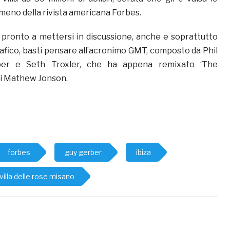
meno della rivista americana Forbes.
pronto a mettersi in discussione, anche e soprattutto
rafico, basti pensare all’acronimo GMT, composto da Phil
ber e Seth Troxler, che ha appena remixato ‘The
i Mathew Jonson.
forbes
guy gerber
ibiza
villa delle rose misano