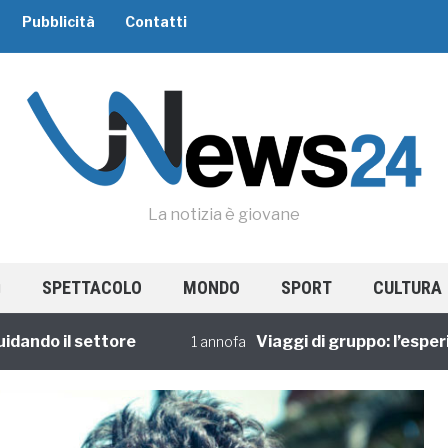
Pubblicità
Contatti
La notizia è giovane
SPETTACOLO
MONDO
SPORT
CULTURA
o il settore
Viaggi di gruppo: l’esperienz
1 annofa