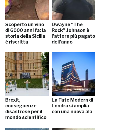
Scoperto un vino
Dwayne “The
di 6000 anni fa: la
Rock” Johnson è
storia della Sicilia
l’attore più pagato
è riscritta
dell’anno
Brexit,
La Tate Modern di
conseguenze
Londra si amplia
disastrose per il
con una nuova ala
mondo scientifico