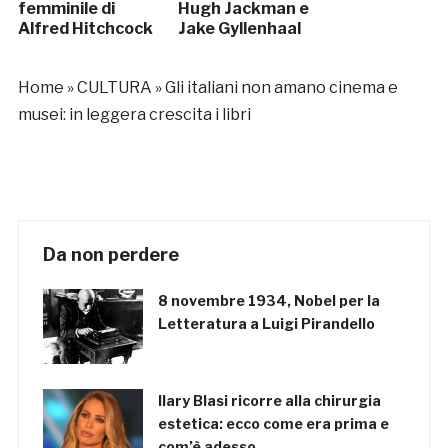
femminile di
Hugh Jackman e
Alfred Hitchcock
Jake Gyllenhaal
Home
»
CULTURA
»
Gli italiani non amano cinema e
musei: in leggera crescita i libri
Da non perdere
8 novembre 1934, Nobel per la
Letteratura a Luigi Pirandello
Ilary Blasi ricorre alla chirurgia
estetica: ecco come era prima e
com’è adesso…