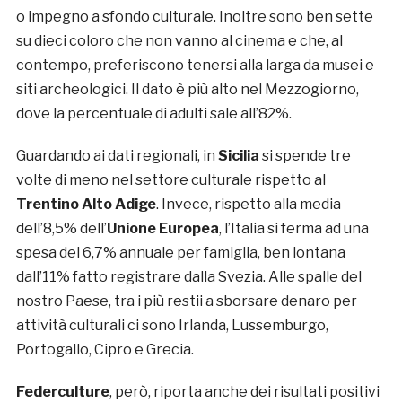
o impegno a sfondo culturale. Inoltre sono ben sette
su dieci coloro che non vanno al cinema e che, al
contempo, preferiscono tenersi alla larga da musei e
siti archeologici. Il dato è più alto nel Mezzogiorno,
dove la percentuale di adulti sale all’82%.
Guardando ai dati regionali, in
Sicilia
si spende tre
volte di meno nel settore culturale rispetto al
Trentino Alto Adige
. Invece, rispetto alla media
dell’8,5% dell’
Unione Europea
, l’Italia si ferma ad una
spesa del 6,7% annuale per famiglia, ben lontana
dall’11% fatto registrare dalla Svezia. Alle spalle del
nostro Paese, tra i più restii a sborsare denaro per
attività culturali ci sono Irlanda, Lussemburgo,
Portogallo, Cipro e Grecia.
Federculture
, però, riporta anche dei risultati positivi