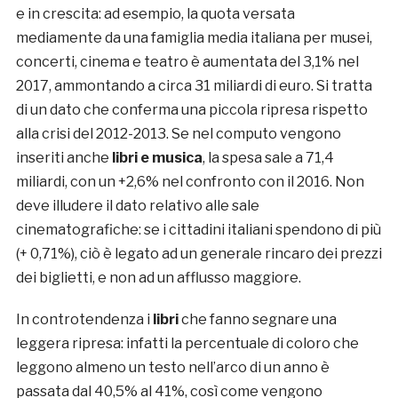
e in crescita: ad esempio, la quota versata
mediamente da una famiglia media italiana per musei,
concerti, cinema e teatro è aumentata del 3,1% nel
2017, ammontando a circa 31 miliardi di euro. Si tratta
di un dato che conferma una piccola ripresa rispetto
alla crisi del 2012-2013. Se nel computo vengono
inseriti anche
libri e musica
, la spesa sale a 71,4
miliardi, con un +2,6% nel confronto con il 2016. Non
deve illudere il dato relativo alle sale
cinematografiche: se i cittadini italiani spendono di più
(+ 0,71%), ciò è legato ad un generale rincaro dei prezzi
dei biglietti, e non ad un afflusso maggiore.
In controtendenza i
libri
che fanno segnare una
leggera ripresa: infatti la percentuale di coloro che
leggono almeno un testo nell’arco di un anno è
passata dal 40,5% al 41%, così come vengono