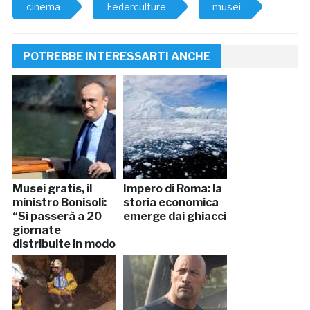
cinema
Federculture
musei
POTREBBE INTERESSARTI ANCHE
Musei gratis, il
Impero di Roma: la
ministro Bonisoli:
storia economica
“Si passerà a 20
emerge dai ghiacci
giornate
distribuite in modo
diverso”