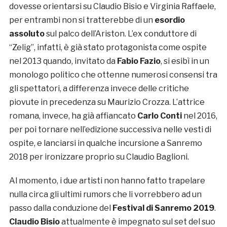
dovesse orientarsi su Claudio Bisio e Virginia Raffaele,
per entrambi non si tratterebbe di un
esordio
assoluto
sul palco dell’Ariston. L’ex conduttore di
“Zelig”, infatti, è già stato protagonista come ospite
nel 2013 quando, invitato da
Fabio Fazio
, si esibì in un
monologo politico che ottenne numerosi consensi tra
gli spettatori, a differenza invece delle critiche
piovute in precedenza su Maurizio Crozza. L’attrice
romana, invece, ha già affiancato
Carlo Conti
nel 2016,
per poi tornare nell’edizione successiva nelle vesti di
ospite, e lanciarsi in qualche incursione a Sanremo
2018 per ironizzare proprio su Claudio Baglioni.
Al momento, i due artisti non hanno fatto trapelare
nulla circa gli ultimi rumors che li vorrebbero ad un
passo dalla conduzione del
Festival di Sanremo 2019
.
Claudio Bisio
attualmente è impegnato sul set del suo