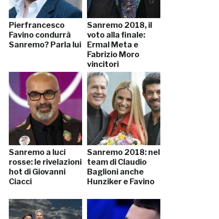
Pierfrancesco
Sanremo 2018, il
Favino condurrà
voto alla finale:
Sanremo? Parla lui
Ermal Meta e
Fabrizio Moro
vincitori
Sanremo a luci
Sanremo 2018: nel
rosse: le rivelazioni
team di Claudio
hot di Giovanni
Baglioni anche
Ciacci
Hunziker e Favino