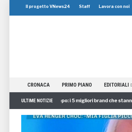
Il progetto VNews24
Staff
Lavora con noi
CRONACA
PRIMO PIANO
EDITORIALI
Viaggi di Gruppo: i 5 migliori brand che stanno guid
ULTIME NOTIZIE