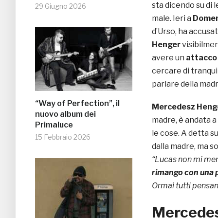
sta dicendo su di 
29 Giugno 2026
male. Ieri a
Domen
d’Urso, ha accusa
Henger
visibilmen
avere un
attacco 
cercare di tranqui
parlare della madr
“Way of Perfection”, il
Mercedesz Heng
nuovo album dei
madre, è andata a
Primaluce
le cose. A detta s
15 Febbraio 2026
dalla madre, ma s
“Lucas non mi men
rimango con una 
Ormai tutti pensan
Mercedes