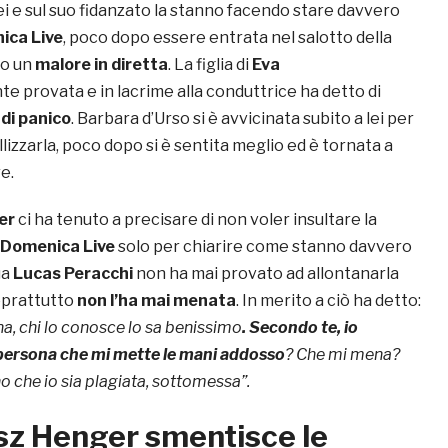
lei e sul suo fidanzato la stanno facendo stare davvero
ica Live
, poco dopo essere entrata nel salotto della
to un
malore in diretta
. La figlia di
Eva
te provata e in lacrime alla conduttrice ha detto di
di panico
. Barbara d’Urso si è avvicinata subito a lei per
llizzarla, poco dopo si è sentita meglio ed è tornata a
e.
er
ci ha tenuto a precisare di non voler insultare la
Domenica Live
solo per chiarire come stanno davvero
ua
Lucas Peracchi
non ha mai provato ad allontanarla
oprattutto
non l’ha mai menata
. In merito a ciò ha detto:
a, chi lo conosce lo sa benissimo
. Secondo te, io
persona che mi mette le mani addosso
? Che mi mena?
o che io sia plagiata, sottomessa”.
z Henger smentisce le