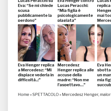
Lucas Peracchi su
Eva Henger contro
Lucas 
Eva: “Se mi chiede
Lucas Peracchi:
replica
scusa
“Mia figlia è
Henger
pubblicamente la
psicologicamente
mai to
perdono”
plagiata”
Merce
Eva Henger replica
Mercedesz
Eva He
a Mercedesz: “Mi
Henger replica alle
sbotta
dispiace vederla in
accuse della
un man
difficoltà..:”
madre: “Non me
mia fig
l’aspettavo…”
succu
Home
»
SPETTACOLO
»
Mercedesz Henger, malore