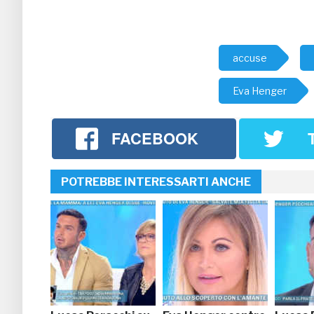
accuse
Eva Henger
FACEBOOK
POTREBBE INTERESSARTI ANCHE