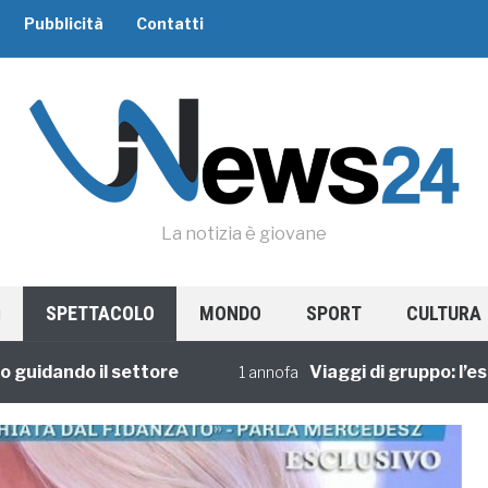
Pubblicità
Contatti
La notizia è giovane
SPETTACOLO
MONDO
SPORT
CULTURA
ando il settore
Viaggi di gruppo: l’esperie
1 annofa