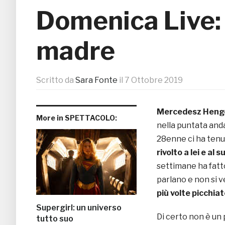
Domenica Live: 
madre
Scritto da
Sara Fonte
il
7 Ottobre 2019
Mercedesz Heng
More in SPETTACOLO:
nella puntata anda
28enne ci ha tenu
rivolto a lei e al
settimane ha fatto
parlano e non si 
più volte picchia
Supergirl: un universo
Di certo non è un 
tutto suo