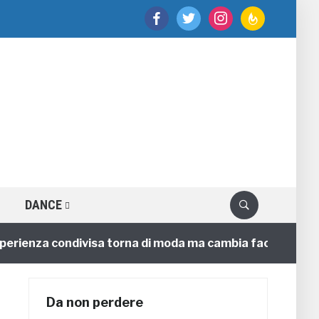
facebook
twitter
instagram
feedburner
DANCE
nza condivisa torna di moda ma cambia faccia
4 anni
Da non perdere