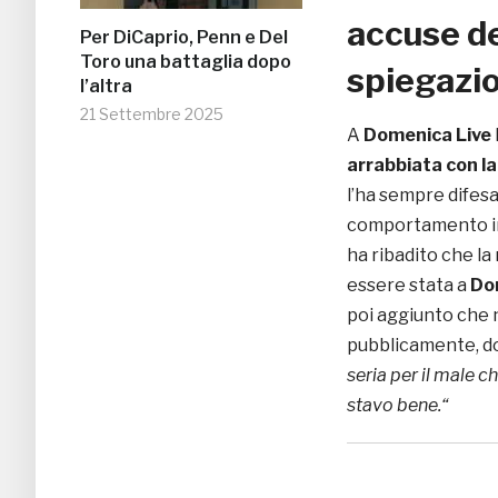
accuse de
Per DiCaprio, Penn e Del
Toro una battaglia dopo
spiegazio
l’altra
21 Settembre 2025
A
Domenica Live
arrabbiata con l
l’ha sempre difesa
comportamento i
ha ribadito che l
essere stata a
Do
poi aggiunto che
pubblicamente, d
seria per il male c
stavo bene.“