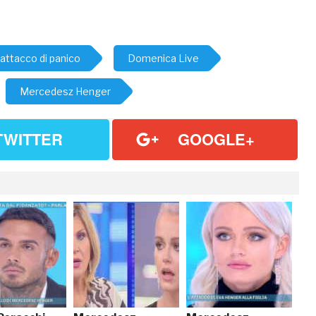
attacco di panico
Domenica Live
Mercedesz Henger
TWITTER
GOOGLE+