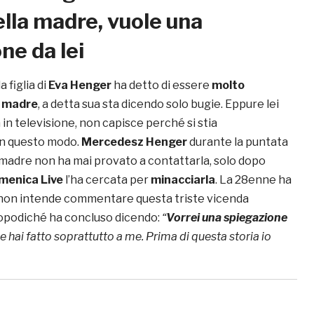
lla madre, vuole una
ne da lei
la figlia di
Eva Henger
ha detto di essere
molto
a madre
, a detta sua sta dicendo solo bugie. Eppure lei
 in televisione, non capisce perché si stia
n questo modo.
Mercedesz Henger
durante la puntata
a madre non ha mai provato a contattarla, solo dopo
menica Live
l’ha cercata per
minacciarla
. La 28enne ha
 non intende commentare questa triste vicenda
opodiché ha concluso dicendo:
“
Vorrei una spiegazione
he hai fatto soprattutto a me. Prima di questa storia io