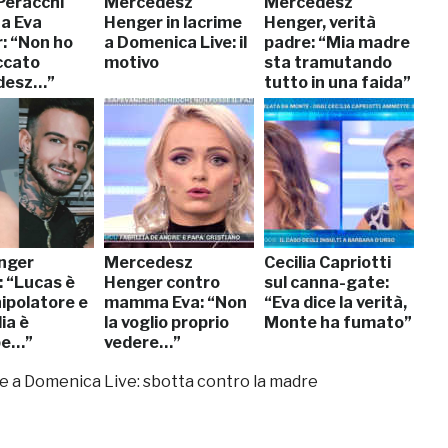
Peracchi
Mercedesz
Mercedesz
 a Eva
Henger in lacrime
Henger, verità
: “Non ho
a Domenica Live: il
padre: “Mia madre
ccato
motivo
sta tramutando
desz…”
tutto in una faida”
nger
Mercedesz
Cecilia Capriotti
: “Lucas è
Henger contro
sul canna-gate:
ipolatore e
mamma Eva: “Non
“Eva dice la verità,
lia è
la voglio proprio
Monte ha fumato”
be…”
vedere…”
 a Domenica Live: sbotta contro la madre