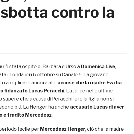
sbotta contro la
er
è stata ospite di Barbara d’Urso a
Domenica Live
,
ta in onda ieri 6 ottobre su Canale 5. La giovane
to a replicare ancora alle
accuse che la madre Eva ha
 suo fidanzato
Lucas Peracchi
. L’attrice nelle ultime
 sapere che a causa di Peracchi lei e la figlia non si
vedono più. La Henger ha anche
accusato Lucas di aver
to e tradito Mercedesz
.
periodo facile per
Mercedesz Henger
, ciò che la madre