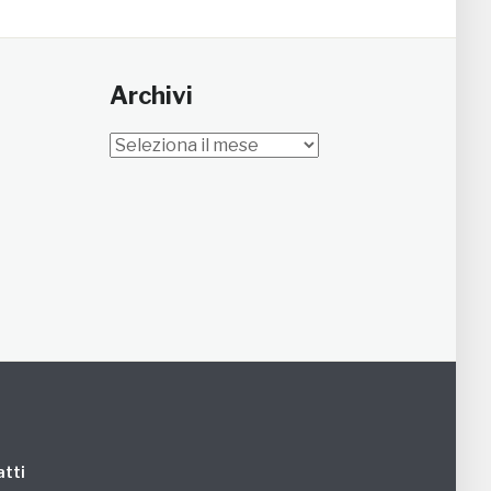
Archivi
Archivi
tti