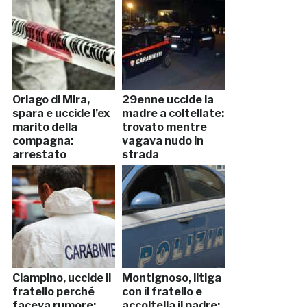
Oriago di Mira,
29enne uccide la
spara e uccide l’ex
madre a coltellate:
marito della
trovato mentre
compagna:
vagava nudo in
arrestato
strada
Ciampino, uccide il
Montignoso, litiga
fratello perché
con il fratello e
faceva rumore:
accoltella il padre: