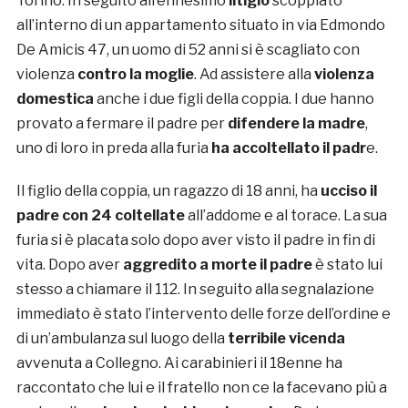
Torino. In seguito all’ennesimo
litigio
scoppiato
all’interno di un appartamento situato in via Edmondo
De Amicis 47, un uomo di 52 anni si è scagliato con
violenza
contro la moglie
. Ad assistere alla
violenza
domestica
anche i due figli della coppia. I due hanno
provato a fermare il padre per
difendere la madre
,
uno di loro in preda alla furia
ha accoltellato il padr
e.
Il figlio della coppia, un ragazzo di 18 anni, ha
ucciso il
padre con 24 coltellate
all’addome e al torace. La sua
furia si è placata solo dopo aver visto il padre in fin di
vita. Dopo aver
aggredito a morte il padre
è stato lui
stesso a chiamare il 112. In seguito alla segnalazione
immediato è stato l’intervento delle forze dell’ordine e
di un’ambulanza sul luogo della
terribile vicenda
avvenuta a Collegno. Ai carabinieri il 18enne ha
raccontato che lui e il fratello non ce la facevano più a