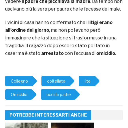
vedere il
padre che picchiava la madre
. Da tempo non
uscivano più la sera per paura che le facesse del male.
I vicini di casa hanno confermato che i
litigi erano
all’ordine del giorno
, ma non potevano però
immaginare che la situazione si trasformasse in una
tragedia. Il ragazzo dopo essere stato portato in
caserma è stato
arrestato
con l’accusa di
omicidio
.
Collegno
coltellate
lite
Omicidio
uccide padre
POTREBBE INTERESSARTI ANCHE