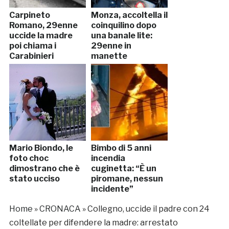
Carpineto
Monza, accoltella il
Romano, 29enne
coinquilino dopo
uccide la madre
una banale lite:
poi chiama i
29enne in
Carabinieri
manette
Mario Biondo, le
Bimbo di 5 anni
foto choc
incendia
dimostrano che è
cuginetta: “È un
stato ucciso
piromane, nessun
incidente”
Home
»
CRONACA
»
Collegno, uccide il padre con 24
coltellate per difendere la madre: arrestato