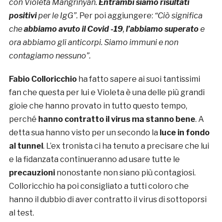
con Violeta Mangrinyan.
Entrambi siamo risultati
positivi
per le IgG”.
Per poi aggiungere:
“Ciò significa
che
abbiamo avuto il Covid -19
,
l’abbiamo superato
e
ora abbiamo gli anticorpi. Siamo immuni e non
contagiamo nessuno”.
Fabio Colloricchio
ha fatto sapere ai suoi tantissimi
fan che questa per lui e Violeta è una delle più grandi
gioie che hanno provato in tutto questo tempo,
perché
hanno contratto il virus ma stanno bene
. A
detta sua hanno visto per un secondo la
luce in fondo
al tunnel
. L’ex tronista ci ha tenuto a precisare che lui
e la fidanzata continueranno ad usare tutte le
precauzioni
nonostante non siano più contagiosi.
Colloricchio ha poi consigliato a tutti coloro che
hanno il dubbio di aver contratto il virus di sottoporsi
al test.