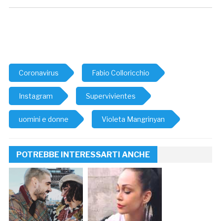
Coronavirus
Fabio Colloricchio
Instagram
Supervivientes
uomini e donne
Violeta Mangrinyan
POTREBBE INTERESSARTI ANCHE