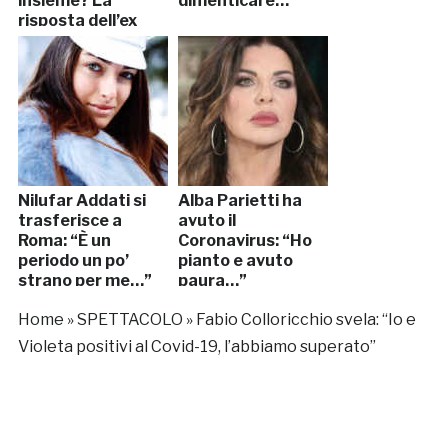
insieme? La
dimenticare…”
risposta dell’ex
tronista
Nilufar Addati si
Alba Parietti ha
trasferisce a
avuto il
Roma: “È un
Coronavirus: “Ho
periodo un po’
pianto e avuto
strano per me…”
paura…”
Home
»
SPETTACOLO
»
Fabio Colloricchio svela: “Io e
Violeta positivi al Covid-19, l’abbiamo superato”