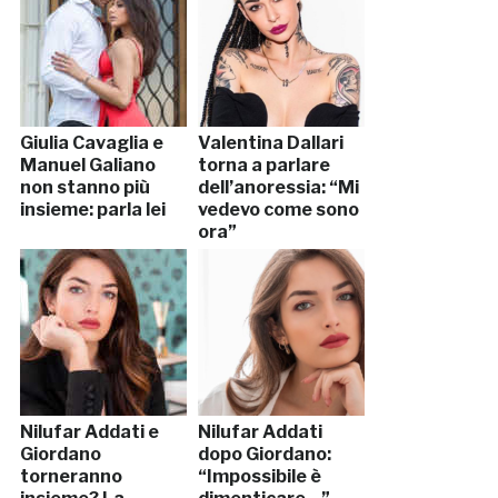
Giulia Cavaglia e
Valentina Dallari
Manuel Galiano
torna a parlare
non stanno più
dell’anoressia: “Mi
insieme: parla lei
vedevo come sono
ora”
Nilufar Addati e
Nilufar Addati
Giordano
dopo Giordano:
torneranno
“Impossibile è