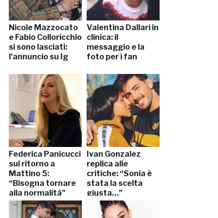
Nicole Mazzocato
Valentina Dallari in
e Fabio Colloricchio
clinica: il
si sono lasciati:
messaggio e la
l’annuncio su Ig
foto per i fan
Federica Panicucci
Ivan Gonzalez
sul ritorno a
replica alle
Mattino 5:
critiche: “Sonia è
“Bisogna tornare
stata la scelta
alla normalità”
giusta…”