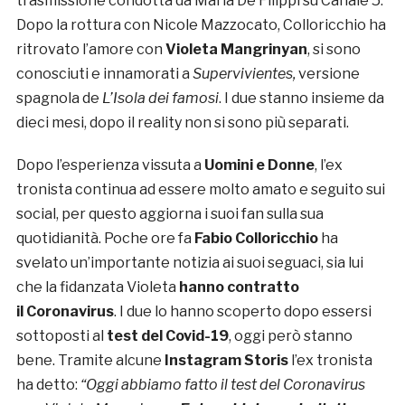
trasmissione condotta da Maria De Filippi su Canale 5.
Dopo la rottura con Nicole Mazzocato, Colloricchio ha
ritrovato l’amore con
Violeta
Mangrinyan
, si sono
conosciuti e innamorati a
Supervivientes,
versione
spagnola de
L’Isola dei famosi
. I due stanno insieme da
dieci mesi, dopo il reality non si sono più separati.
Dopo l’esperienza vissuta a
Uomini e Donne
, l’ex
tronista continua ad essere molto amato e seguito sui
social, per questo aggiorna i suoi fan sulla sua
quotidianità. Poche ore fa
Fabio Colloricchio
ha
svelato un’importante notizia ai suoi seguaci, sia lui
che la fidanzata Violeta
hanno contratto
il Coronavirus
. I due lo hanno scoperto dopo essersi
sottoposti al
test del Covid-19
, oggi però stanno
bene. Tramite alcune
Instagram Storis
l’ex tronista
ha detto:
“Oggi abbiamo fatto il test del Coronavirus