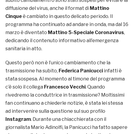
subito cambiamenti o sono stati sospesi per evitare la
diffusione del virus, anche il format di
Mattino
Cinque
è cambiato in questo delicato periodo. Il
programma ha continuato ad andare in onda, ma dal 16
marzo è diventato
Mattino 5-Speciale Coronavirus
,
dedicando il contenuto informativo all’emergenza
sanitaria in atto.
Questo però non è l’unico cambiamento che la
trasmissione ha subito,
Federica Panicucci
infatti è
stata sospesa. Al momento al timone del programma
c’è solo il collega
Francesco Vecchi
. Quando
rivedremo la conduttrice in trasmissione? Moltissimi
fan continuano a chiederle notizie, è stata lei stessa
ad intervenire sulla questione sul suo profilo
Instagram
. Durante una chiacchierata con il
giornalista Mario Adinolfi, la Panicucci ha fatto sapere