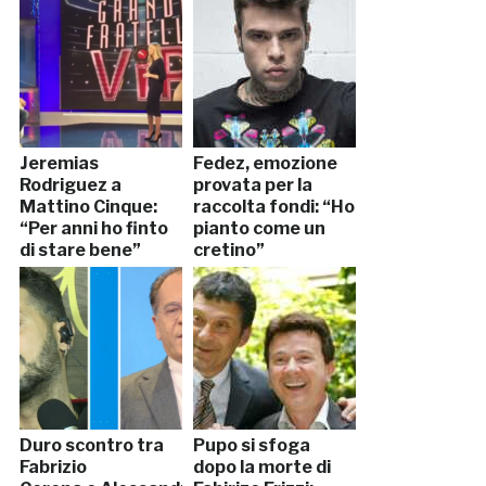
Jeremias
Fedez, emozione
Rodriguez a
provata per la
Mattino Cinque:
raccolta fondi: “Ho
“Per anni ho finto
pianto come un
di stare bene”
cretino”
Duro scontro tra
Pupo si sfoga
Fabrizio
dopo la morte di