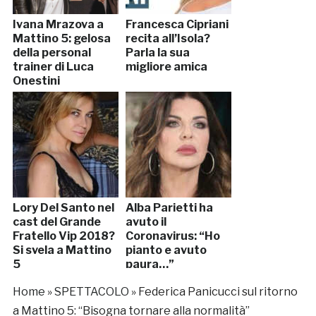
Ivana Mrazova a
Francesca Cipriani
Mattino 5: gelosa
recita all’Isola?
della personal
Parla la sua
trainer di Luca
migliore amica
Onestini
Lory Del Santo nel
Alba Parietti ha
cast del Grande
avuto il
Fratello Vip 2018?
Coronavirus: “Ho
Si svela a Mattino
pianto e avuto
5
paura…”
Home
»
SPETTACOLO
»
Federica Panicucci sul ritorno
a Mattino 5: “Bisogna tornare alla normalità”