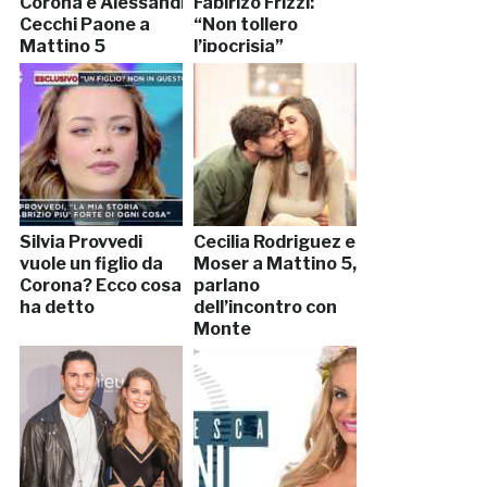
Corona e Alessandro
Fabirizo Frizzi:
Cecchi Paone a
“Non tollero
Mattino 5
l’ipocrisia”
Silvia Provvedi
Cecilia Rodriguez e
vuole un figlio da
Moser a Mattino 5,
Corona? Ecco cosa
parlano
ha detto
dell’incontro con
Monte