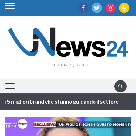
facebook
twitter
instagram
feedburn
La notizia è giovane
 5 migliori brand che stanno guidando il settore
1 an