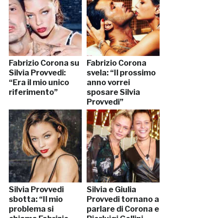
Fabrizio Corona su
Fabrizio Corona
Silvia Provvedi:
svela: “Il prossimo
“Era il mio unico
anno vorrei
riferimento”
sposare Silvia
Provvedi”
Silvia Provvedi
Silvia e Giulia
sbotta: “Il mio
Provvedi tornano a
problema si
parlare di Corona e