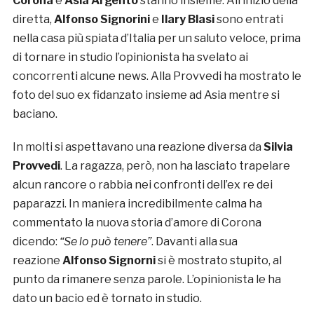
Corona
e
Asia Argento
stanno insieme. All’inizio della
diretta,
Alfonso Signorini
e
Ilary Blasi
sono entrati
nella casa più spiata d’Italia per un saluto veloce, prima
di tornare in studio l’opinionista ha svelato ai
concorrenti alcune news. Alla Provvedi ha mostrato le
foto del suo ex fidanzato insieme ad Asia mentre si
baciano.
In molti si aspettavano una reazione diversa da
Silvia
Provvedi
. La ragazza, però, non ha lasciato trapelare
alcun rancore o rabbia nei confronti dell’ex re dei
paparazzi. In maniera incredibilmente calma ha
commentato la nuova storia d’amore di Corona
dicendo:
“Se lo può tenere”
. Davanti alla sua
reazione
Alfonso Signorni
si è mostrato stupito, al
punto da rimanere senza parole. L’opinionista le ha
dato un bacio ed è tornato in studio.