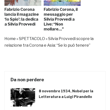
Fabrizio Corona
Fabrizio Corona, il
lancia il magazine
messaggio per
‘Io Spio’: la dedica
Silvia Provvedi a
a Silvia Provvedi
Live: “Non
mollare…”
Home
»
SPETTACOLO
»
Silvia Provvedi scopre la
relazione tra Corona e Asia: “Se lo può tenere”
Da non perdere
8 novembre 1934, Nobel per la
Letteratura a Luigi Pirandello