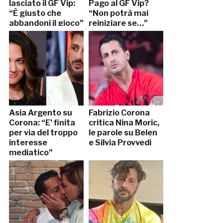
lasciato il GF Vip:
Pago al GF Vip?
“È giusto che
“Non potrà mai
abbandoni il gioco”
reiniziare se…”
Asia Argento su
Fabrizio Corona
Corona: “E’ finita
critica Nina Moric,
per via del troppo
le parole su Belen
interesse
e Silvia Provvedi
mediatico”