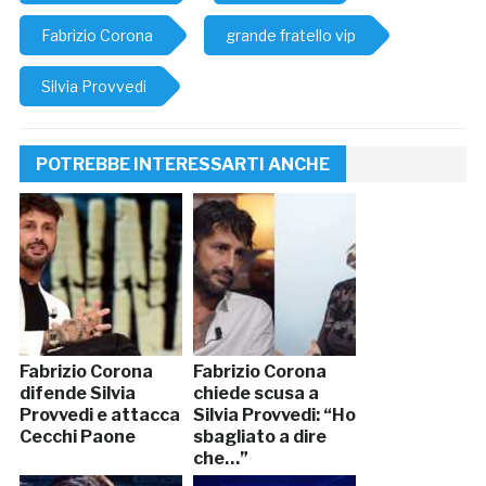
Fabrizio Corona
grande fratello vip
Silvia Provvedi
POTREBBE INTERESSARTI ANCHE
Fabrizio Corona
Fabrizio Corona
difende Silvia
chiede scusa a
Provvedi e attacca
Silvia Provvedi: “Ho
Cecchi Paone
sbagliato a dire
che…”