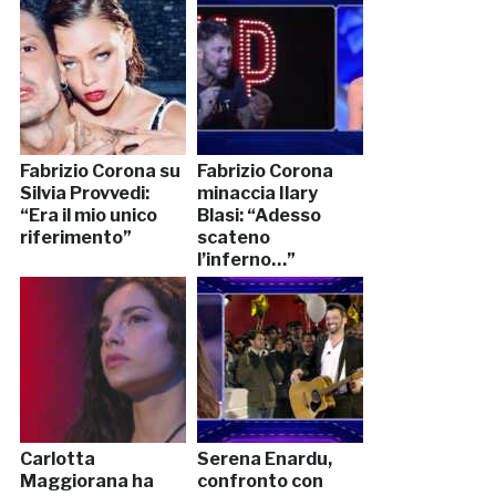
Fabrizio Corona su
Fabrizio Corona
Silvia Provvedi:
minaccia Ilary
“Era il mio unico
Blasi: “Adesso
riferimento”
scateno
l’inferno…”
Carlotta
Serena Enardu,
Maggiorana ha
confronto con