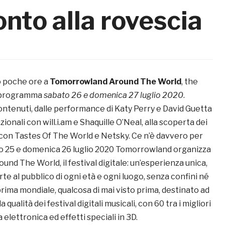
conto alla rovescia
 poche ore a
Tomorrowland Around The World
, the
in programma
sabato 26 e domenica 27 luglio 2020
.
contenuti, dalle performance di Katy Perry e David Guetta
azionali con will.i.am e Shaquille O’Neal, alla scoperta dei
con Tastes Of The World e Netsky. Ce n’è davvero per
bato 25 e domenica 26 luglio 2020 Tomorrowland organizza
d The World, il festival digitale: un’esperienza unica,
te al pubblico di ogni età e ogni luogo, senza confini né
rima mondiale, qualcosa di mai visto prima, destinato ad
 la qualità dei festival digitali musicali, con 60 tra i migliori
a elettronica ed effetti speciali in 3D.