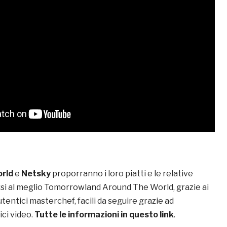
orld
e
Netsky
proporranno i loro piatti e le relative
rsi al meglio Tomorrowland Around The World, grazie ai
tentici masterchef, facili da seguire grazie ad
ci video.
Tutte le informazioni in questo link
.