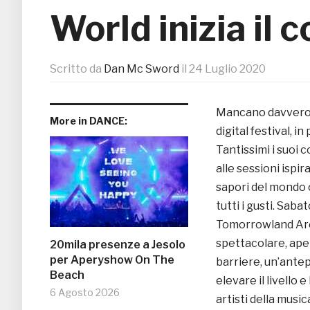
World inizia il 
Scritto da
Dan Mc Sword
il
24 Luglio 2020
Mancano davvero
More in DANCE:
digital festival, 
Tantissimi i suoi 
alle sessioni ispir
sapori del mondo 
tutti i gusti. Sa
Tomorrowland Aroun
spettacolare, aper
20mila presenze a Jesolo
per Aperyshow On The
barriere, un’antep
Beach
elevare il livello e
6 Agosto 2026
artisti della music