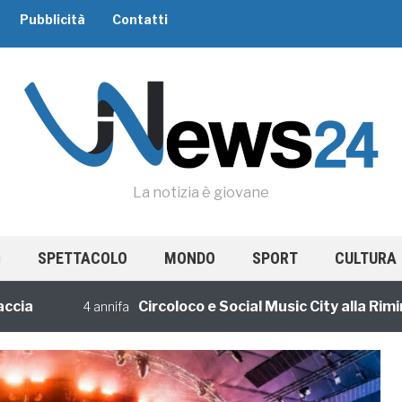
Pubblicità
Contatti
La notizia è giovane
SPETTACOLO
MONDO
SPORT
CULTURA
Circoloco e Social Music City alla Rimini Be
4 annifa