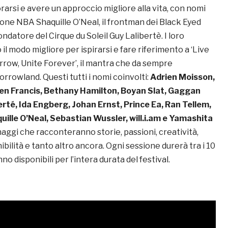
orarsi e avere un approccio migliore alla vita, con nomi
ione NBA Shaquille O’Neal, il frontman dei Black Eyed
 fondatore del Cirque du Soleil Guy Lalibertè. I loro
l modo migliore per ispirarsi e fare riferimento a ‘Live
row, Unite Forever’, il mantra che da sempre
owland. Questi tutti i nomi coinvolti:
Adrien Moisson,
en Francis, Bethany Hamilton, Boyan Slat, Gaggan
rté, Ida Engberg, Johan Ernst, Prince Ea, Ran Tellem,
ille O’Neal, Sebastian Wussler, will.i.am e Yamashita
naggi che racconteranno storie, passioni, creatività,
nibilità e tanto altro ancora. Ogni sessione durerà tra i 10
no disponibili per l’intera durata del festival.