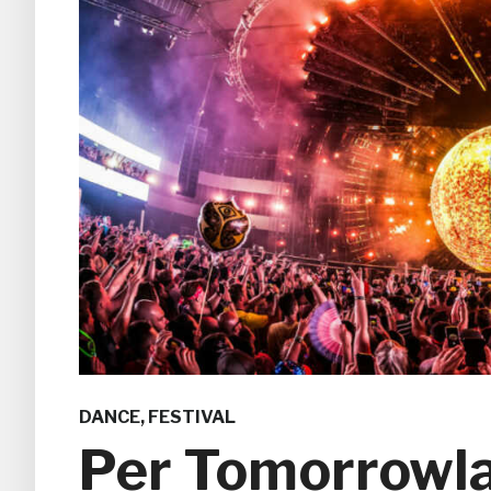
DANCE
,
FESTIVAL
Per Tomorrowl