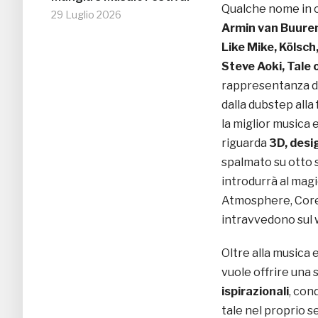
Qualche nome in 
29 Luglio 2026
Armin van Buuren
Like Mike, Kölsch
Steve Aoki, Tale
rappresentanza dei
dalla dubstep all
la miglior musica 
riguarda
3D, desi
spalmato su otto s
introdurrà al magi
Atmosphere, Core, F
intravvedono sul 
Oltre alla musica 
vuole offrire una s
ispirazionali
, con
tale nel proprio s