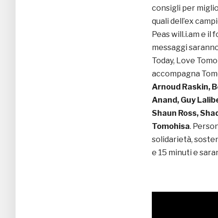
consigli per migli
quali dell’ex camp
Peas will.i.am e il
messaggi saranno i
Today, Love Tomor
accompagna Tomorr
Arnoud Raskin, B
Anand, Guy Lalibe
Shaun Ross, Shaqu
Tomohisa
. Perso
solidarietà, soste
e 15 minuti e saran