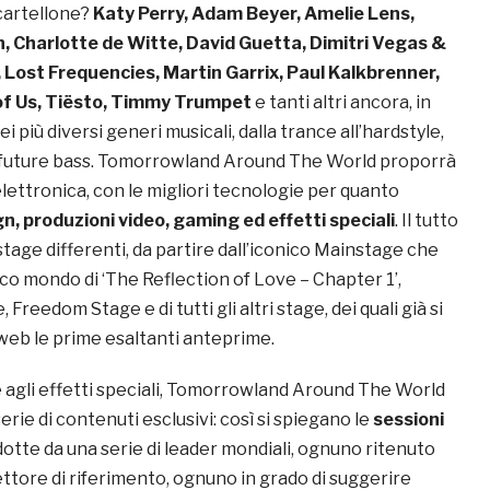
cartellone?
Katy Perry, Adam Beyer, Amelie Lens,
, Charlotte de Witte, David Guetta, Dimitri Vegas &
, Lost Frequencies, Martin Garrix, Paul Kalkbrenner,
 of Us, Tiësto, Timmy Trumpet
e tanti altri ancora, in
 più diversi generi musicali, dalla trance all’hardstyle,
a future bass. Tomorrowland Around The World proporrà
elettronica, con le migliori tecnologie per quanto
gn, produzioni video, gaming ed effetti speciali
. Il tutto
tage differenti, da partire dall’iconico Mainstage che
co mondo di ‘The Reflection of Love – Chapter 1’,
reedom Stage e di tutti gli altri stage, dei quali già si
web le prime esaltanti anteprime.
e agli effetti speciali, Tomorrowland Around The World
erie di contenuti esclusivi: così si spiegano le
sessioni
dotte da una serie di leader mondiali, ognuno ritenuto
ettore di riferimento, ognuno in grado di suggerire