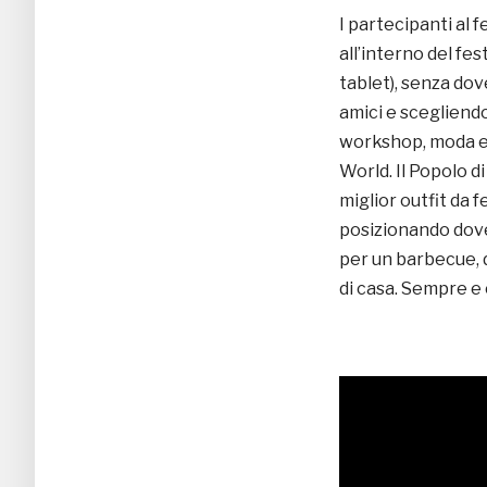
I partecipanti al 
all’interno del fe
tablet), senza dov
amici e scegliendo
workshop, moda e 
World. Il Popolo 
miglior outfit da 
posizionando dove
per un barbecue, 
di casa. Sempre e