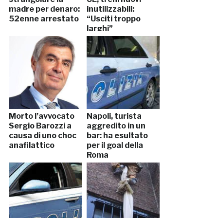
madre per denaro:
inutilizzabili:
52enne arrestato
“Usciti troppo
larghi”
Morto l’avvocato
Napoli, turista
Sergio Barozzi a
aggredito in un
causa di uno choc
bar: ha esultato
anafilattico
per il goal della
Roma