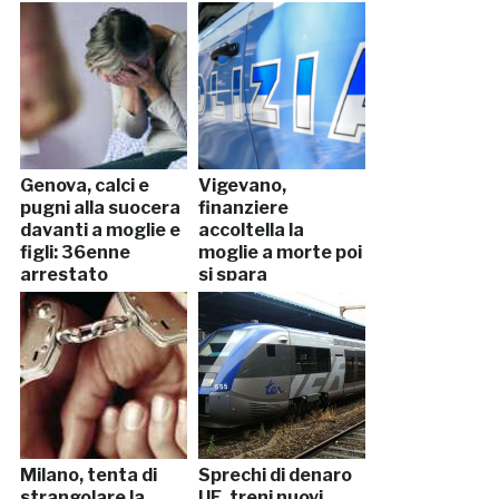
Genova, calci e
Vigevano,
pugni alla suocera
finanziere
davanti a moglie e
accoltella la
figli: 36enne
moglie a morte poi
arrestato
si spara
Milano, tenta di
Sprechi di denaro
strangolare la
UE, treni nuovi