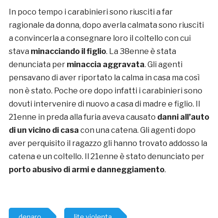
In poco tempo i carabinieri sono riusciti a far
ragionale da donna, dopo averla calmata sono riusciti
a convincerla a consegnare loro il coltello con cui
stava
minacciando il figlio
. La 38enne è stata
denunciata per
minaccia aggravata
. Gli agenti
pensavano di aver riportato la calma in casa ma così
non è stato. Poche ore dopo infatti i carabinieri sono
dovuti intervenire di nuovo a casa di madre e figlio. Il
21enne in preda alla furia aveva causato
danni all’auto
di un vicino di casa
con una catena. Gli agenti dopo
aver perquisito il ragazzo gli hanno trovato addosso la
catena e un coltello. Il 21enne è stato denunciato per
porto abusivo
di armi e danneggiamento
.
denaro
lite violenta