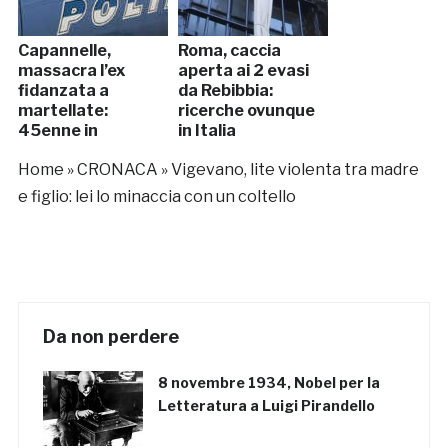
Capannelle,
Roma, caccia
massacra l’ex
aperta ai 2 evasi
fidanzata a
da Rebibbia:
martellate:
ricerche ovunque
45enne in
in Italia
manette
Home
»
CRONACA
»
Vigevano, lite violenta tra madre
e figlio: lei lo minaccia con un coltello
Da non perdere
8 novembre 1934, Nobel per la
Letteratura a Luigi Pirandello