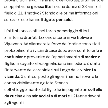
provincia di Pavia. Tra le mura del loro appartamento è
scoppiata una
grossa lite
tra una donna di 38 anni e il
figlio di 21. Il motivo? Stando alle prime informazioni
sul caso i due hanno
litigato per soldi
.
I fatti si sono svolti nel tardo pomeriggio di ieri
all’interno di un’abitazione situata in via Bolivia a
Vigevano. Ad allarmare le forze dell’ordine sono stati
probabilmente i vicini di casa dopo aver sentito
urla e
confusione
provenire dall’appartamento di
madre e
figlio
. In seguito alla segnalazione immediato è stato
l’intervento dei carabinieri sul luogo della
violenta
vicenda
. Giunti sul posto gli agenti hanno trovato la
donna visibilmente agitata. Stanca
dell’atteggiamento del figlio ha impugnato un
coltello
da cucina
e ha
minacciato di morte
il 21enne davanti
agli agenti.