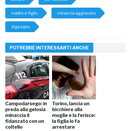
madre e figlio
minaccia aggravata
Vigevano
POTREBBE INTERESSARTI ANCHE
Campodarsego: in
Torino, lancia un
preda alla gelosia
bicchiere alla
minaccia il
moglie e la ferisce:
fidanzato con un
la figlia lo fa
coltello
arrestare