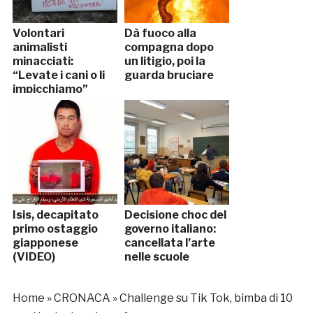
Volontari
Dà fuoco alla
animalisti
compagna dopo
minacciati:
un litigio, poi la
“Levate i cani o li
guarda bruciare
impicchiamo”
Isis, decapitato
Decisione choc del
primo ostaggio
governo italiano:
giapponese
cancellata l’arte
(VIDEO)
nelle scuole
Home
»
CRONACA
»
Challenge su Tik Tok, bimba di 10