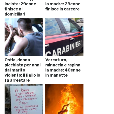
incinta: 29enne
la madre: 29enne
finisce ai
finisce in carcere
domiciliari
Ostia, donna
Varcaturo,
picchiata per anni
minaccia e rapina
dal marito
la madre: 40enne
violento: il figlio lo
in manette
fa arrestare