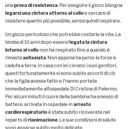
una
prova di resistenza
. Per eseguire il gioco bisogna
legarsi una cintura attorno al collo
e cercare di
resistere quanto più possibile, senza quindi respirare.
Un gioco pericoloso che potrebbe costarle la vita. La
bimba di 10 anni dopo essersi
legata la cintura
intorno al collo
non ha respirato fino a quando è
rimasta
asfissiata
. Non appena ha perso le forze è
caduta a terra. In casa con lei c’erano i suoi genitori,
questi fortunatamente si sono subito accorti di ciò
che la figlia avesse fatto e l’hanno portata
immediatamente all’ospedale Di Cristina di Palermo.
Per alcuni minuti il cuore della bambina ha smesso di
battere, arrivata in ospedale in
arresto
cardiorespiratorio
è stata subito ricoverata nel
reparto di
r
ianimazione
. Le sue condizioni di salute
sono apparse subito molto delicate.