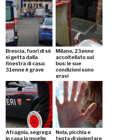
Brescia, fuori di sé
Milano, 23enne
si getta dalla
accoltellato sul
finestra di casa:
bus: le sue
31enne è grave
condizioni sono
gravi
Afragola, segrega
Nola, picchia e
in casa la moglie
tenta di violentare