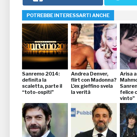
POTREBBE INTERESSARTI ANCHE
Sanremo 2014:
Andrea Denver,
Arisa a
definita la
flirt con Madonna?
Mahmo
scaletta, parte il
L’ex gieffino svela
Sanre
“toto-ospiti”
la verità
felice 
vinto”