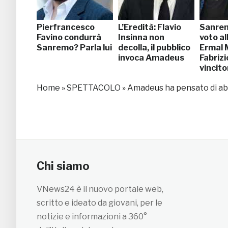
Pierfrancesco
L’Eredità: Flavio
Sanrem
Favino condurrà
Insinna non
voto all
Sanremo? Parla lui
decolla, il pubblico
Ermal 
invoca Amadeus
Fabriz
vincito
Home
»
SPETTACOLO
»
Amadeus ha pensato di ab
Chi siamo
VNews24 è il nuovo portale web,
scritto e ideato da giovani, per le
notizie e informazioni a 360°