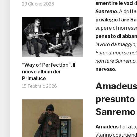
smentire le voci
d
29 Giugno 2026
Sanremo
. A dett
privilegio fare 
sapere di non esse
pensato di abba
lavoro da maggio, 
Figuriamoci se nel
non fare Sanremo. 
“Way of Perfection”, il
nervoso
.
nuovo album dei
Primaluce
Amadeus s
15 Febbraio 2026
presunto 
Sanremo
Amadeus
ha fatt
stanno costruendo