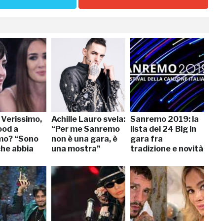
 Verissimo,
Achille Lauro svela:
Sanremo 2019: la
od a
“Per me Sanremo
lista dei 24 Big in
mo? “Sono
non è una gara, è
gara fra
che abbia
una mostra”
tradizione e novità