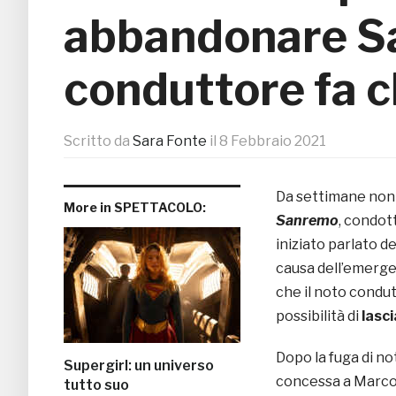
abbandonare Sa
conduttore fa c
Scritto da
Sara Fonte
il
8 Febbraio 2021
Da settimane non s
More in SPETTACOLO:
Sanremo
, condot
iniziato parlato d
causa dell’emerge
che il noto condu
possibilità di
lasci
Dopo la fuga di not
Supergirl: un universo
concessa a Marco
tutto suo