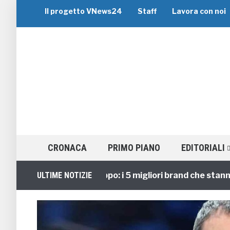
Il progetto VNews24
Staff
Lavora con noi
CRONACA
PRIMO PIANO
EDITORIALI
Viaggi di Gruppo: i 5 migliori brand che stanno gui
ULTIME NOTIZIE