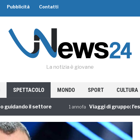
Pubblicità
Contatti
La notizia è giovane
SPETTACOLO
MONDO
SPORT
CULTURA
dando il settore
Viaggi di gruppo: l’esperi
1 annofa