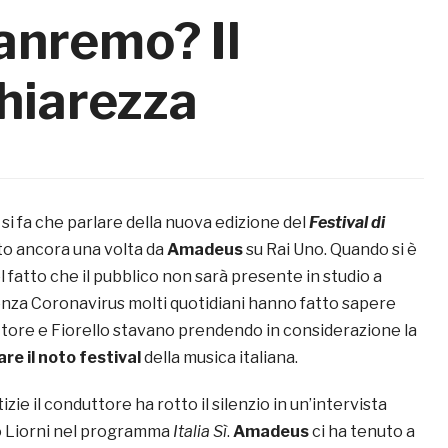
nremo? Il
hiarezza
i fa che parlare della nuova edizione del
Festival di
to ancora una volta da
Amadeus
su Rai Uno. Quando si è
el fatto che il pubblico non sarà presente in studio a
nza Coronavirus molti quotidiani hanno fatto sapere
ttore e Fiorello stavano prendendo in considerazione la
are il noto festival
della musica italiana.
izie il conduttore ha rotto il silenzio in un’intervista
 Liorni nel programma
Italia Sì
.
Amadeus
ci ha tenuto a