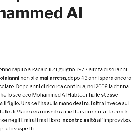
ohammed Al
enne rapito a Racale il 21 giugno 1977 all’età di sei anni,
olaianni
non si è
mai arresa
, dopo 43 anni spera ancora
cciare. Dopo anni di ricerca continua, nel 2008 la donna
 che lo sceicco Mohammed Al Habtoor ha
le stesse
il figlio. Una ce l’ha sulla mano destra, l’altra invece sul
atello di Mauro era riuscito a mettersi in contatto con lo
nse negli Emirati ma il loro
incontro saltò
all’improvviso.
 pochi sospetti.