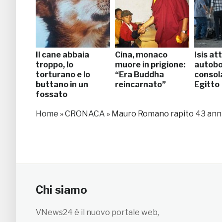
Il cane abbaia
Cina, monaco
Isis att
troppo, lo
muore in prigione:
autobo
torturano e lo
“Era Buddha
consol
buttano in un
reincarnato”
Egitto
fossato
Home
»
CRONACA
»
Mauro Romano rapito 43 anni
Chi siamo
VNews24 è il nuovo portale web,