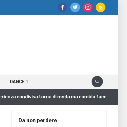
facebook
twitter
instagram
feedburner
DANCE
za condivisa torna di moda ma cambia faccia
4 annifa
Da non perdere