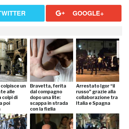
TWITTER
GOOGLE+
 colpisce un
Bravetta, ferita
Arrestato Igor “il
te alle
dal compagno
russo” grazie alla
 colpi di
dopo una lite:
collaborazione tra
a poi
scappa in strada
Italia e Spagna
a
con la figlia