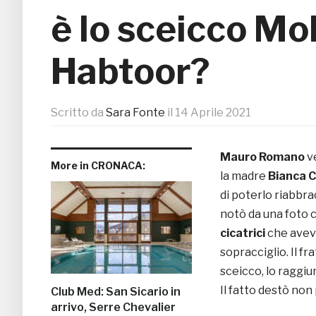
è lo sceicco M
Habtoor?
Scritto da
Sara Fonte
il
14 Aprile 2021
Mauro Romano
v
More in CRONACA:
la madre
Bianca C
di poterlo riabbra
notò da una foto
cicatrici
che aveva 
sopracciglio. Il fr
sceicco, lo raggiu
Il fatto destò non
Club Med: San Sicario in
arrivo, Serre Chevalier