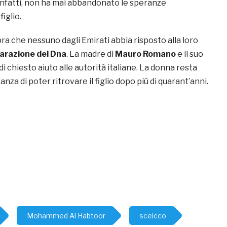
 infatti, non ha mai abbandonato le speranze
figlio.
 che nessuno dagli Emirati abbia risposto alla loro
parazione del Dna
. La madre di
Mauro Romano
e il suo
i chiesto aiuto alle autorità italiane. La donna resta
nza di poter ritrovare il figlio dopo più di quarant’anni.
Mohammed Al Habtoor
sceicco