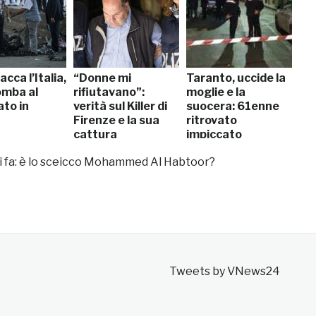
acca l’Italia,
“Donne mi
Taranto, uccide la
mba al
rifiutavano”:
moglie e la
ato in
verità sul Killer di
suocera: 61enne
Firenze e la sua
ritrovato
cattura
impiccato
 fa: è lo sceicco Mohammed Al Habtoor?
Tweets by VNews24