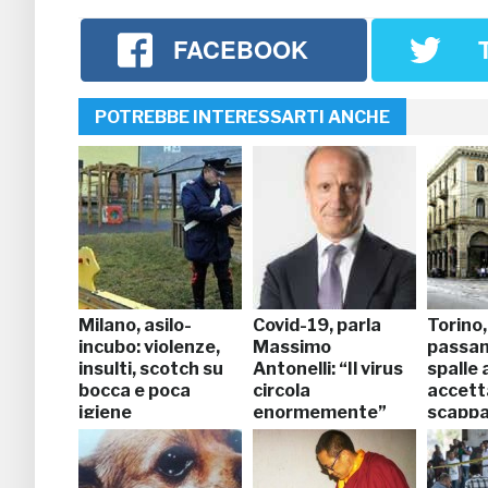
FACEBOOK
POTREBBE INTERESSARTI ANCHE
Milano, asilo-
Covid-19, parla
Torino,
incubo: violenze,
Massimo
passan
insulti, scotch su
Antonelli: “Il virus
spalle a
bocca e poca
circola
accett
igiene
enormemente”
scapp