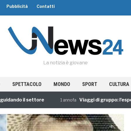
Pubblicità
Contatti
La notizia è giovane
SPETTACOLO
MONDO
SPORT
CULTURA
ndo il settore
Viaggi di gruppo: l’esperien
1 annofa