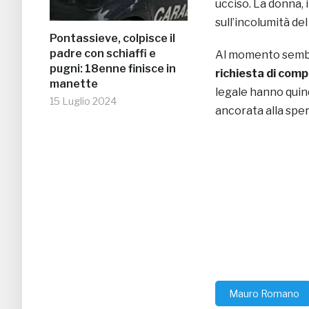
ucciso. La donna,
sull’incolumità del 
Pontassieve, colpisce il
padre con schiaffi e
Al momento sembra
pugni: 18enne finisce in
richiesta di com
manette
legale hanno quind
15 Luglio 2024
ancorata alla spera
Mauro Romano