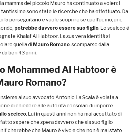
a mamma del piccolo Mauro ha continuato a volerci
 tantissime sono state le ricerche che ha effettuato. Da
ici la perseguitano e vuole scoprire se quell’uomo, uno
 mondo,
potrebbe davvero essere suo figlio
. Lo sceicco è
 magnate Khalaf Al Habtoor. La sua vera identità si
elare quella di
Mauro Romano
, scomparso dalla
 da ben 43 anni.
co Mohammed Al Habtoor è
Mauro Romano?
insieme al suo avvocato Antonio La Scala è volata a
ione di chiedere alle autorità consolari di imporre
llo sceicco
. Lui in questi anni non ha mai accettato di
 fatto sapere che spera davvero che sia suo figlio
nificherebbe che Mauro è vivo e che non è mai stato