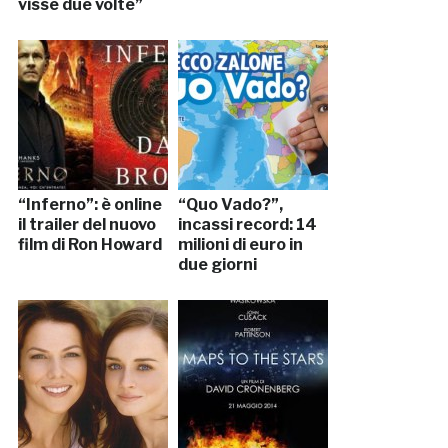
visse due volte”
“Inferno”: è online
“Quo Vado?”,
il trailer del nuovo
incassi record: 14
film di Ron Howard
milioni di euro in
due giorni