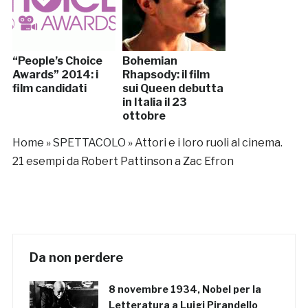
“People’s Choice
Bohemian
Awards” 2014: i
Rhapsody: il film
film candidati
sui Queen debutta
in Italia il 23
ottobre
Home
»
SPETTACOLO
»
Attori e i loro ruoli al cinema.
21 esempi da Robert Pattinson a Zac Efron
Da non perdere
8 novembre 1934, Nobel per la
Letteratura a Luigi Pirandello