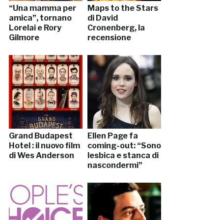
“Una mamma per
Maps to the Stars
amica”, tornano
di David
Lorelai e Rory
Cronenberg, la
Gilmore
recensione
Grand Budapest
Ellen Page fa
Hotel : il nuovo film
coming-out: “Sono
di Wes Anderson
lesbica e stanca di
nascondermi”