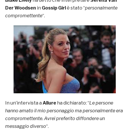
Blake Lively
ha detto che interpretare
Serena Van
Der Woodsen
in
Gossip Girl
è stato “
personalmente
compromettente
“.
In un’intervista a
Allure
ha dichiarato: “
Le persone
hanno amato il mio personaggio ma personalmente era
compromettente. Avrei preferito diffondere un
messaggio diverso
“.