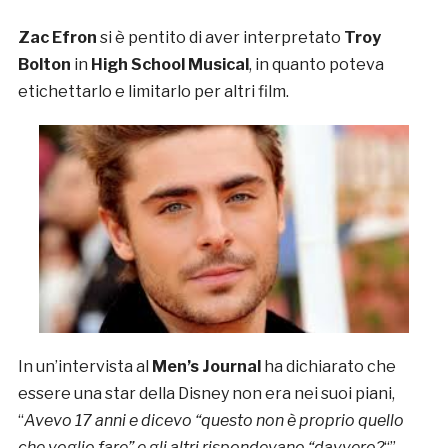
Zac Efron
si è pentito di aver interpretato
Troy
Bolton
in
High School Musical
, in quanto poteva
etichettarlo e limitarlo per altri film.
In un’intervista al
Men’s Journal
ha dichiarato che
essere una star della Disney non era nei suoi piani,
“
Avevo 17 anni e dicevo “questo non è proprio quello
che voglio fare” e gli altri rispondevano “davvero?
“”.