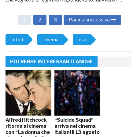
1
2
3
Pagina successiva
attori
cinema
usa
POTREBBE INTERESSARTI ANCHE
Alfred Hitchcock
“Suicide Squad”
ritorna al cinema
arriva nei cinema
con “La donna che
italiani il 13 agosto