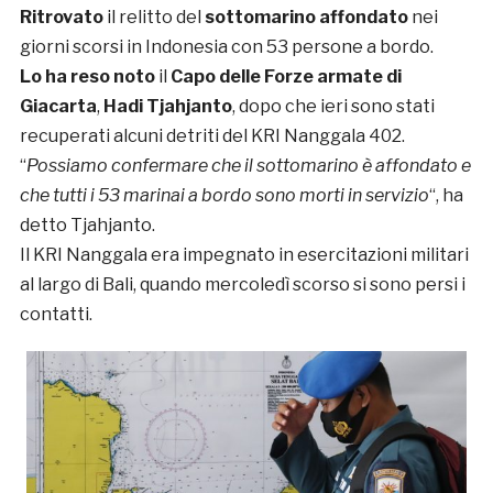
Ritrovato
il relitto del
sottomarino affondato
nei
giorni scorsi in Indonesia con 53 persone a bordo.
Lo ha reso noto
il
Capo delle Forze armate di
Giacarta
,
Hadi Tjahjanto
, dopo che ieri sono stati
recuperati alcuni detriti del KRI Nanggala 402.
“
Possiamo confermare che il sottomarino è affondato e
che tutti i 53 marinai a bordo sono morti in servizio
“, ha
detto Tjahjanto.
Il KRI Nanggala era impegnato in esercitazioni militari
al largo di Bali, quando mercoledì scorso si sono persi i
contatti.