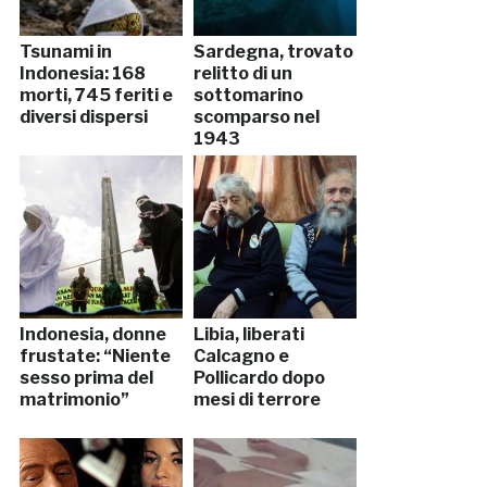
Tsunami in
Sardegna, trovato
Indonesia: 168
relitto di un
morti, 745 feriti e
sottomarino
diversi dispersi
scomparso nel
1943
Indonesia, donne
Libia, liberati
frustate: “Niente
Calcagno e
sesso prima del
Pollicardo dopo
matrimonio”
mesi di terrore