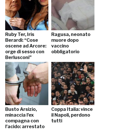
Ruby Ter, Iris
Ragusa, neonato
Berardi: “Cose
muore dopo
oscene ad Arcore:
vaccino
orge di sesso con
obbligatorio
Berlusconi”
Busto Arsizio,
Coppa Italia: vince
minaccia l’ex
il Napoli, perdono
compagna con
tutti
l’acido: arrestato