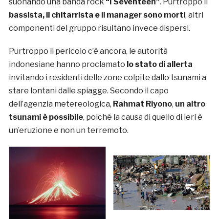
suonando una banda rock
“I Seventeen”
. Purtroppo il
bassista, il chitarrista e il manager sono morti
, altri
componenti del gruppo risultano invece dispersi.
Purtroppo il pericolo c’è ancora, le autorità
indonesiane hanno proclamato
lo stato di allerta
invitando i residenti delle zone colpite dallo tsunami a
stare lontani dalle spiagge. Secondo il capo
dell’agenzia metereologica,
Rahmat Riyono
,
un altro
tsunami è possibile
, poiché la causa di quello di ieri è
un’eruzione e non un terremoto.