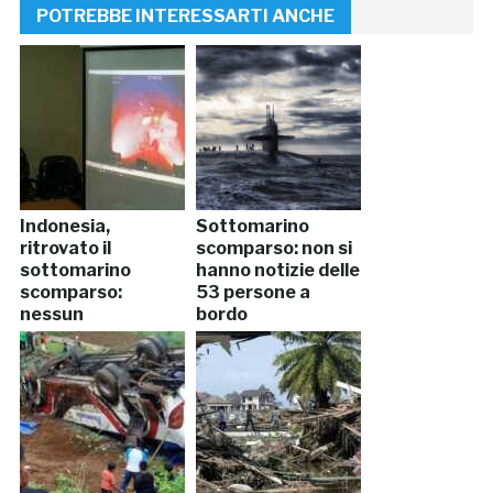
POTREBBE INTERESSARTI ANCHE
Indonesia,
Sottomarino
ritrovato il
scomparso: non si
sottomarino
hanno notizie delle
scomparso:
53 persone a
nessun
bordo
sopravvissuto