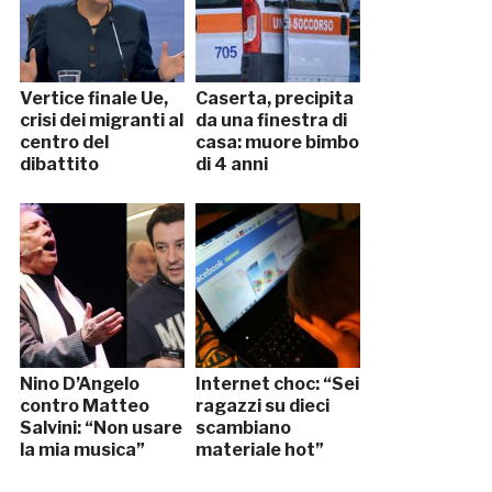
Vertice finale Ue,
Caserta, precipita
crisi dei migranti al
da una finestra di
centro del
casa: muore bimbo
dibattito
di 4 anni
Nino D’Angelo
Internet choc: “Sei
contro Matteo
ragazzi su dieci
Salvini: “Non usare
scambiano
la mia musica”
materiale hot”