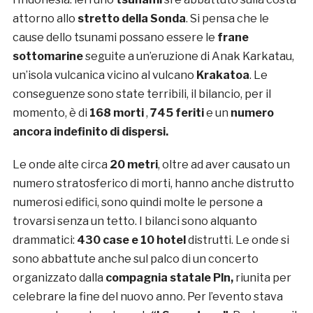
attorno allo
stretto della Sonda
. Si pensa che le
cause dello tsunami possano essere le
frane
sottomarine
seguite a un’eruzione di Anak Karkatau,
un’isola vulcanica vicino al vulcano
Krakatoa
. Le
conseguenze sono state terribili, il bilancio, per il
momento, è di
168 morti
,
745 feriti
e un
numero
ancora indefinito di dispersi.
Le onde alte circa
20 metri
, oltre ad aver causato un
numero stratosferico di morti, hanno anche distrutto
numerosi edifici, sono quindi molte le persone a
trovarsi senza un tetto. I bilanci sono alquanto
drammatici:
430 case e 10 hotel
distrutti. Le onde si
sono abbattute anche sul palco di un concerto
organizzato dalla
compagnia statale Pln,
riunita per
celebrare la fine del nuovo anno. Per l’evento stava