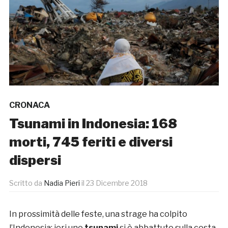
CRONACA
Tsunami in Indonesia: 168
morti, 745 feriti e diversi
dispersi
Scritto da
Nadia Pieri
il
23 Dicembre 2018
In prossimità delle feste, una strage ha colpito
l’Indonesia: ieri uno
tsunami
si è abbattuto sulla costa