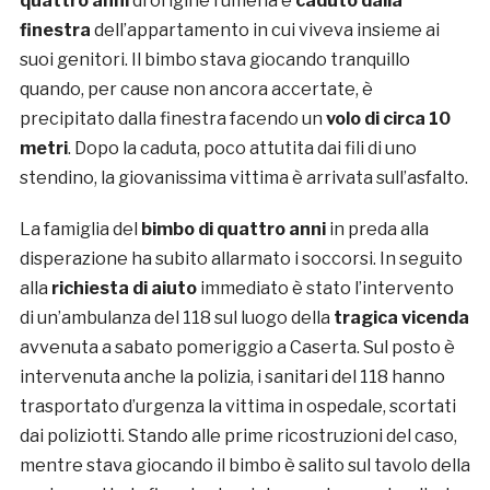
quattro anni
di origine rumena è
caduto dalla
finestra
dell’appartamento in cui viveva insieme ai
suoi genitori. Il bimbo stava giocando tranquillo
quando, per cause non ancora accertate, è
precipitato dalla finestra facendo un
volo di circa 10
metri
. Dopo la caduta, poco attutita dai fili di uno
stendino, la giovanissima vittima è arrivata sull’asfalto.
La famiglia del
bimbo di quattro anni
in preda alla
disperazione ha subito allarmato i soccorsi. In seguito
alla
richiesta di aiuto
immediato è stato l’intervento
di un’ambulanza del 118 sul luogo della
tragica vicenda
avvenuta a sabato pomeriggio a Caserta. Sul posto è
intervenuta anche la polizia, i sanitari del 118 hanno
trasportato d’urgenza la vittima in ospedale, scortati
dai poliziotti. Stando alle prime ricostruzioni del caso,
mentre stava giocando il bimbo è salito sul tavolo della