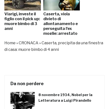
Viarigi, investe il
Caserta, viola
figlio con il pick up:
divieto di
muore bimbo di 3
allontanamento e
anni
perseguita l’ex
moglie: arrestato
Home
»
CRONACA
»
Caserta, precipita da una finestra
di casa: muore bimbo di 4 anni
Da non perdere
8 novembre 1934, Nobel per la
Letteratura a Luigi Pirandello