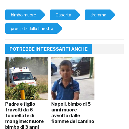
bimbo muore
Caserta
dramma
precipita dalla finestra
POTREBBE INTERESSARTI ANCHE
Padre e figlio
Napoli, bimbo di 5
travolti da 6
anni muore
tonnellate di
avvolto dalle
mangime: muore
fiamme del camino
bimbo di 3 anni