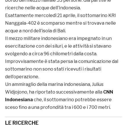
bordo del mezzo navale 53 persone. Già partite le
ricerche nelle acque dell’Indonesia.
Esattamente mercoledì 21 aprile, il sottomarino KRI
Nanggala-402 è scomparso mentre si trovava nelle
acque a nord dell’isola di Bali.
Il mezzo militare indonesiano era impegnato in un
esercitazione con dei siluri, e le attività si stavano
svolgendo a circa 96 chilometri dalla costa.
Improvvisamente è stata persa la comunicazione dal
sottomarino non sono stati ricevuti i risultati
dell’operazione.
Un ammiraglio della marina indonesiana, Julius
Widjojono, ha riportato successivamente alla
CNN
Indonesiana
che, il sottomarino potrebbe essere
sceso fino a una profondità tra i 600 e i 700 metri.
LE RICERCHE