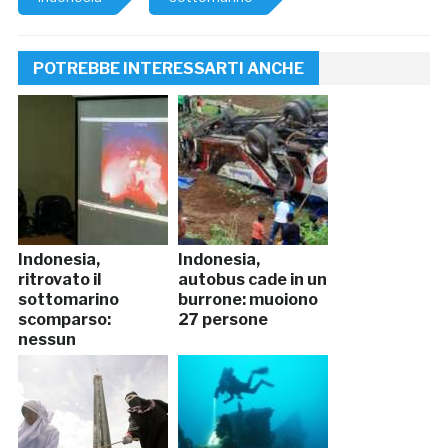
POTREBBE INTERESSARTI ANCHE
Indonesia,
Indonesia,
ritrovato il
autobus cade in un
sottomarino
burrone: muoiono
scomparso:
27 persone
nessun
sopravvissuto