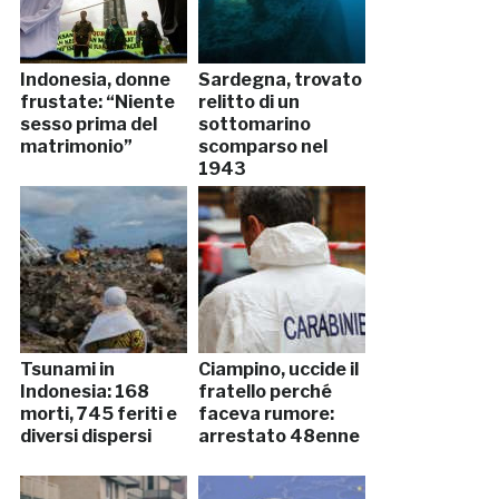
Indonesia, donne
Sardegna, trovato
frustate: “Niente
relitto di un
sesso prima del
sottomarino
matrimonio”
scomparso nel
1943
Tsunami in
Ciampino, uccide il
Indonesia: 168
fratello perché
morti, 745 feriti e
faceva rumore:
diversi dispersi
arrestato 48enne