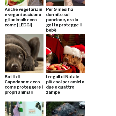
Anche vegetariani
Per 9 mesi ha
e vegani uccidono
dormito sul
gli animali: ecco
pancione, ora la
come [LEGGI]
gatta protegge il
bebè
Botti di
I regali di Natale
Capodanno: ecco
più cool per amici a
come proteggere i
due e quattro
propri animali
zampe