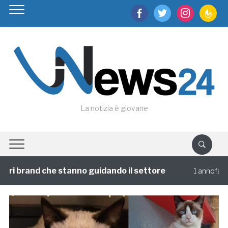
facebook
twitter
instagram
feedburn
La notizia è giovane
stanno guidando il settore
Viaggi di gruppo
1 annofa