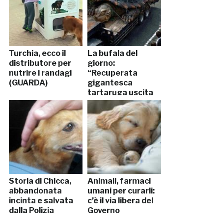
Turchia, ecco il
La bufala del
distributore per
giorno:
nutrire i randagi
“Recuperata
(GUARDA)
gigantesca
tartaruga uscita
dall’Etna”
Storia di Chicca,
Animali, farmaci
abbandonata
umani per curarli:
incinta e salvata
c’è il via libera del
dalla Polizia
Governo